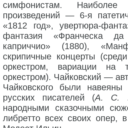
симфонистам. Наиболее
произведений — 6-я патети
«1812 год», увертюра-фант
фантазия «Франческа да 
каприччио» (1880), «Ман
скрипичные концерты (сред
оркестром, вариации на 
оркестром). Чайковский — ав
Чайковского были навеяны 
русских писателей (
А. С. 
народными сказочными сюже
либретто всех своих опер, 