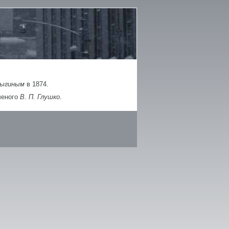
одыгиным
в 1874.
ченого
В. П. Глушко
.