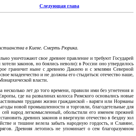
Следующая глава
ристианства в Киеве. Смерть Рюрика.
льно уничтожают свое древнее правление и требуют Государей
отели законов, но боялись неволи): в России оно утвердилось
торое граничит ныне с древнею Дакиею и с землями Северной
вое младенчество и не должны его стыдиться: отечество наше,
 Монархической власти.
 несколько лет до того времени, правили ими без угнетения и
Европы, где на развалинах колосса Римского основались новые
счастливыми трудами жизни гражданской - варяги или Норманы
выгоды новой промышленности и торговли, благодетельные для
ь, сей народ легкомысленный, обольстили его именем прежней
тановить древних законов и ввергнули отечество в бездну зол
стве и тишине велела забыть народную гордость, и Славяне,
арягов. Древняя летопись не упоминает о сем благоразумном