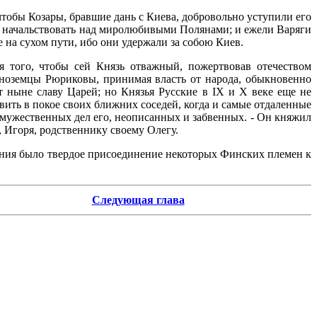
тобы Козары, бравшие дань с Киева, добровольно уступили его
му начальствовать над миролюбивыми Полянами; и ежели Варяги
 на сухом пути, ибо они удержали за собою Киев.
я того, чтобы сей Князь отважный, пожертвовав отечеством
иноземцы Рюриковы, принимая власть от народа, обыкновенно
т ныне славу Царей; но Князья Русские в IX и Х веке еще не
ить в покое своих ближних соседей, когда и самые отдаленные
 мужественных дел его, неописанных и забвенных. - Он княжил
, Игоря, родственнику своему Олегу.
ения было твердое присоединение некоторых Финских племен к
Следующая глава