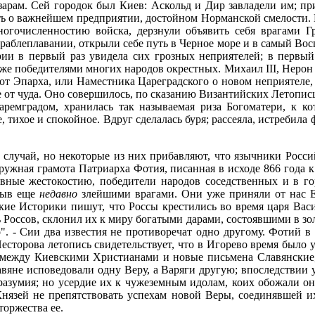
арам. Сей городок был Киев: Аскольд и Дир завладели им; пр
ть о важнейшем предприятии, достойном Норманской смелости. П
огочисленностию войска, дерзнули объявить себя врагами Г
ораблеплавании, открыли себе путь в Черное море и в самый Во
ии в первый раз увидела сих грозных неприятелей; в первый 
же победителями многих народов окрестных. Михаил III, Нерон с
 от Эпарха, или Наместника Цареградского о новом неприятеле,
ние от чуда. Оно совершилось, по сказанию Византийских Летопи
мградом, хранилась так называемая риза Богоматери, к кот
 тихое и спокойное. Вдруг сделалась буря; рассеяла, истребила 
 случай, но некоторые из них прибавляют, что язычники Росс
кружная грамота Патриарха Фотия, писанная в исходе 866 года
лавные жестокостию, победители народов соседственных и в 
 быв еще
недавно
злейшими врагами. Они уже приняли от нас Е
ие Историки пишут, что Россы крестились во время царя Васи
ь Россов, склонил их к миру богатыми дарами, состоявшими в зо
. - Сии два известия не противоречат одно другому. Фотий в
есторова летопись свидетельствует, что в Игорево время было 
ие между Киевскими Христианами и новые письмена Славянские,
лавяне исповедовали одну Веру, а Варяги другую; впоследствии
разумия; но усердие их к чужеземным идолам, коих обожали он
 Князей не препятствовать успехам новой Веры, соединявшей 
торжества ее.