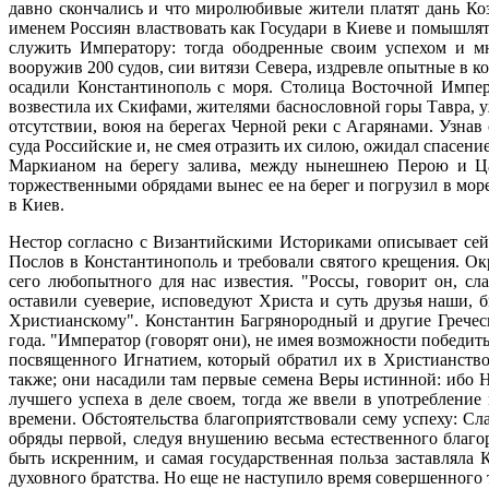
давно скончались и что миролюбивые жители платят дань Коз
именем Россиян властвовать как Государи в Киеве и помышля
служить Императору: тогда ободренные своим успехом и мн
вооружив 200 судов, сии витязи Севера, издревле опытные в к
осадили Константинополь с моря. Столица Восточной Импер
возвестила их Скифами, жителями баснословной горы Тавра, у
отсутствии, воюя на берегах Черной реки с Агарянами. Узнав
суда Российские и, не смея отразить их силою, ожидал спасе
Маркианом на берегу залива, между нынешнею Перою и Царе
торжественными обрядами вынес ее на берег и погрузил в море,
в Киев.
Нестор согласно с Византийскими Историками описывает сей
Послов в Константинополь и требовали святого крещения. О
сего любопытного для нас известия. "Россы, говорит он, с
оставили суеверие, исповедуют Христа и суть друзья наши,
Христианскому". Константин Багрянородный и другие Греческ
года. "Император (говорят они), не имея возможности победит
посвященного Игнатием, который обратил их в Христианство"
также; они насадили там первые семена Веры истинной: ибо Н
лучшего успеха в деле своем, тогда же ввели в употреблен
времени. Обстоятельства благоприятствовали сему успеху: С
обряды первой, следуя внушению весьма естественного благо
быть искренним, и самая государственная польза заставляла
духовного братства. Но еще не наступило время совершенного 