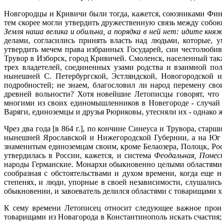
Новгородцы и Кривичи были тогда, кажется, союзниками Финс
тем скорее могли утвердить дружественную связь между собо
Земля наша велика и обильна, а порядка в ней нет: идите кн
делами, согласились принять власть над людьми, которые,
утвердить мечем права избранных Государей, сии честолюбив
Трувор в Изборск, город Кривичей. Смоленск, населенный та
трех владетелей, соединенных узами родства и взаимной пол
нынешней С. Петербургской, Эстляндской, Новогородской 
подробностей; не знаем, благословил ли народ перемену с
древней вольности? Хотя новейшие Летописцы говорят, что
многими из своих единомышленников в Новегороде - случай в
Варяги, единоземцы и друзья Рюриковы, утесняли их - однако 
Чрез два года [в 864 г.], по кончине Синеуса и Трувора, ста
нынешней Ярославской и Нижегородской Губернии, а на Юг 
знаменитым единоземцам своим, кроме Белаозера, Полоцк, Ро
утвердилась в России, кажется, и система
Феодальная, Помес
народы Германские. Монархи обыкновенно целыми областями н
сообразная с обстоятельствами и духом времени, когда еще
степенях, и люди, упорные в своей независимости, слушались
обыкновении, и завоеватель делился областями с товарищами 
К сему времени Летописец относит следующее важное проис
товарищами из Новагорода в Константинополь искать счастия; 