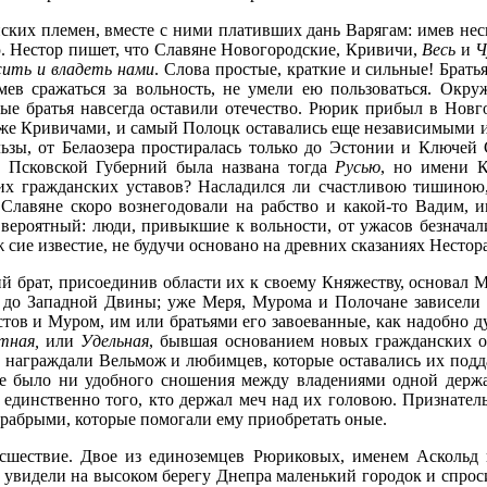
ких племен, вместе с ними плативших дань Варягам: имев неско
ю. Нестор пишет, что Славяне Новогородские, Кривичи,
Весь
и
Ч
яжить и владеть нами
. Слова простые, краткие и сильные! Брат
 умев сражаться за вольность, не умели ею пользоваться. О
ые братья навсегда оставили отечество. Рюрик прибыл в Новго
кже Кривичами, и самый Полоцк оставались еще независимыми и 
ьзы, от Белаозера простиралась только до Эстонии и Ключей 
и Псковской Губерний была названа тогда
Русью
, но имени К
воих гражданских уставов? Насладился ли счастливою тишиною
 Славяне скоро вознегодовали на рабство и какой-то Вадим,
ероятный: люди, привыкшие к вольности, от ужасов безначали
ж сие известие, не будучи основано на древних сказаниях Несто
рший брат, присоединив области их к своему Княжеству, основа
до Западной Двины; уже Меря, Мурома и Полочане зависели от
стов и Муром, им или братьями его завоеванные, как надобно д
тная,
или
Удельная
, бывшая основанием новых гражданских о
аграждали Вельмож и любимцев, которые оставались их поддан
 не было ни удобного сношения между владениями одной держ
 единственно того, кто держал меч над их головою. Признател
храбрыми, которые помогали ему приобретать оные.
шествие. Двое из единоземцев Рюриковых, именем Аскольд и
увидели на высоком берегу Днепра маленький городок и спросил