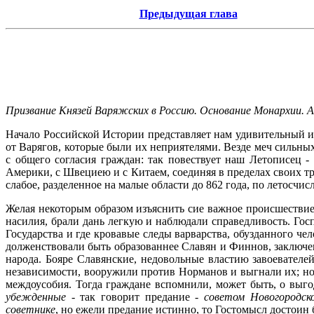
Предыдущая глава
Призвание Князей Варяжских в Россию. Основание Монархии. А
Начало Российской Истории представляет нам удивительный и
от Варягов, которые были их неприятелями. Везде меч сильны
с общего согласия граждан: так повествует наш Летописец 
Америки, с Швециею и с Китаем, соединяя в пределах своих т
слабое, разделенное на малые области до 862 года, по летосч
Желая некоторым образом изъяснить сие важное происшествие,
насилия, брали дань легкую и наблюдали справедливость. Гос
Государства и где кровавые следы варварства, обузданного 
долженствовали быть образованнее Славян и Финнов, заключе
народа. Бояре Славянские, недовольные властию завоевателе
независимости, вооружили против Норманов и выгнали их; но 
междоусобия. Тогда граждане вспомнили, может быть, о выг
убежденные
- так говорит предание -
советом Новогородск
советнике
, но ежели предание истинно, то Гостомысл достоин