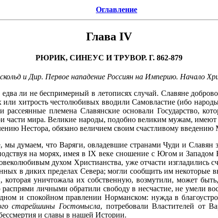
Оглавление
Глава IV
РЮРИК, СИНЕУС И ТРУВОР. Г. 862-879
скольд и Дир. Первое нападение Россиян на Империю. Начало Х
 едва ли не беспримерный в летописях случай. Славяне доброво
х или хитрость честолюбивых вводили Самовластие (ибо народы х
- и рассеянные племена Славянские основали Государство, ко
ри части мира. Великие народы, подобно великим мужам, имеют с
ислению Нестора, обязано величием своим счастливому введению
 мы думаем, что Варяги, овладевшие странами Чуди и Славян за
подствуя на морях, имея в IX веке сношение с Югом и Западом 
человеколюбивым духом Христианства, уже отчасти изгладились 
нных в диких пределах Севера; могли сообщить им некоторые 
й, которая уничтожала их собственную, возмутили, может быт
распрями личными обратили свободу в несчастие, не умели восс
одном и спокойном правлении Норманском: нужда в благоустрой
ого старейшины Гостомысла
, потребовали Властителей от В
 бессмертия и славы в нашей Истории.