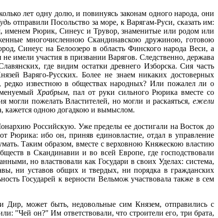
лько лет одну долю, и повинуясь законам одного народа, они
удь
отправили Посольство за море, к Варягам-Руси, сказать им:
ья, именем Рюрик, Синеус и Трувор, знаменитые или родом или
круженные многочисленною Скандинавскою дружиною, готовою
род, Синеус на Белоозеро в область Финского народа Веси, а
не имели участия в призвании Варягов. Следственно, держава
Славянских, где видим остатки древнего Изборска. Сия часть
нязей Варяго-Русских. Более не знаем никаких достоверных
, редко известною в обществах народных? Или пожалел ли о
 именуемый
Храбрым
, пал от руки сильного Рюрика вместе со
я могли пожелать Властителей, но могли и раскаяться,
ежели
ра, кажется одною догадкою и вымыслом.
л Монархию Российскую. Уже пределы ее достигали на Восток до
 Рюрика: ибо он, приняв единовластие, отдал в управление
умать. Таким образом, вместе с верховною Княжескою властию
бществ в Скандинавии и во всей Европе, где господствовали
ными, но властвовали как Государи в своих Уделах: система,
авы, ни уставов общих и твердых, ни порядка в гражданских
ьность Государей к верности Вельмож участвовала также в сем
 Дир, может быть, недовольные сим Князем, отправились с
и: "Чей он?" Им ответствовали, что строители его, три брата,