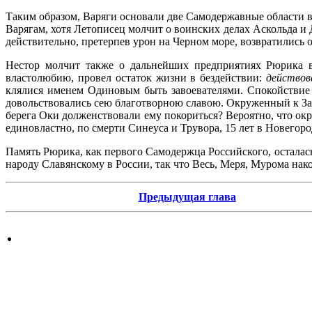
Таким образом, Варяги основали две Самодержавные области в
Варягам, хотя Летописец молчит о воинских делах Аскольда и
действительно, претерпев урон на Черном море, возвратились о
Нестор молчит также о дальнейших предприятиях Рюрика в 
властолюбию, провел остаток жизни в бездействии:
действо
клялися именем Одиновым быть завоевателями. Спокойствие Г
довольствовались сею благотворною славою. Окруженный к Зап
берега Оки долженствовали ему покориться? Вероятно, что ок
единовластно, по смерти Синеуса и Трувора, 15 лет в Новегоро
Память Рюрика, как первого Самодержца Российского, остала
народу Славянскому в России, так что Весь, Меря, Мурома нако
Предыдущая глава