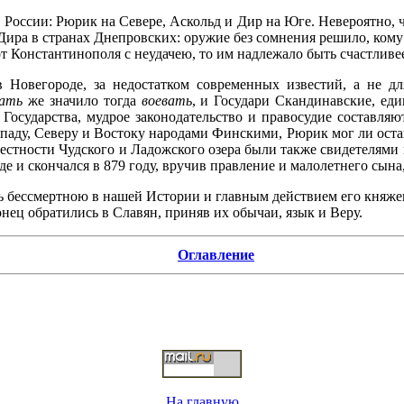
 России: Рюрик на Севере, Аскольд и Дир на Юге. Невероятно, ч
 Дира в странах Днепровских: оружие без сомнения решило, ко
т Константинополя с неудачею, то им надлежало быть счастливее
Новегороде, за недостатком современных известий, а не дл
вать
же значило тогда
воевать
, и Государи Скандинавские, ед
осударства, мудрое законодательство и правосудие составляю
аду, Северу и Востоку народами Финскими, Рюрик мог ли остав
рестности Чудского и Ладожского озера были также свидетелями
де и скончался в 879 году, вручив правление и малолетнего сына
сь бессмертною в нашей Истории и главным действием его княж
нец обратились в Славян, приняв их обычаи, язык и Веру.
Оглавление
На главную