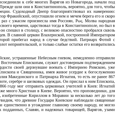
исоединили к себе многих Варягов из Новагорода, начали под
режде шли они в Константинополь, вероятно, для того, чтобы
реции. Судоходный Днепр благоприятствовал их намерению:
спор Фракийский, опустошили огнем и мечем берега его и скоро
раз с ужасом произнесла имя Россиян, Ρως. Молва народная
воего времени, царствовал тогда в Константинополе, но был в
 он спешил в столицу, с великою опасностию пробрался сквозь
сцев. В славной церкви Влахернской, построенной Императором
орой прибегал народ в случае бедствий. Патриарх Фотий с
флот неприятельский, и только слабые остатки его возвратились
ийские, устрашенные Небесным гневом, немедленно отправили
 к Восточным Епископам, служит достоверным подтверждением
гордости своей дерзнувшие воевать с Империею Римскою, уже
пископа и Священника, имея живое усердие к богослужению
лия Македонского и Патриарха Игнатия, то есть не ранее 867
лоте, серебре и шелковых одеждах. Он прислал к ним Епископа,
 866 году мог отправить церковных учителей в Киев: Игнатий
уже много Христиан в Киеве. Вероятно, что проповедники, для
 изобретенные Кириллом в Моравии за несколько лет до того
 увидим, что древние Государи Киевские наблюдали священные
и единственно в угождение главному своему народу, не могло
их подданных, Славян, и надежных товарищей, Варягов, узами