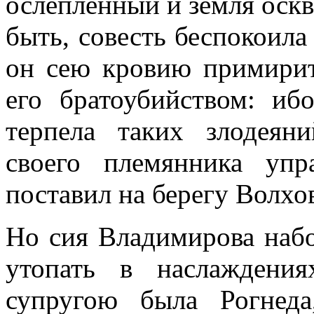
ослепленный и земля оск
быть, совесть беспокоила
он сею кровию примирит
его братоубийством: иб
терпела таких злодеян
своего племянника упр
поставил на берегу Волхо
Но сия Владимирова набо
утопать в наслаждени
супругою была Рогнеда