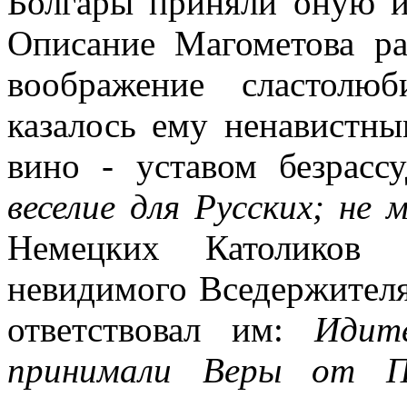
Болгары приняли оную и
Описание Магометова р
воображение сластолю
казалось ему ненавистн
вино - уставом безрас
веселие для Русских; не
Немецких Католиков
невидимого Вседержителя
ответствовал им:
Идит
принимали Веры от 