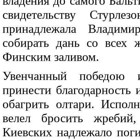
владения до самого Бальт
свидетельству Стурлез
принадлежала Владими
собирать дань со всех
Финским заливом.
Увенчанный победою 
принести благодарность 
обагрить олтари. Испол
велел бросить жребий
Киевских надлежало пог