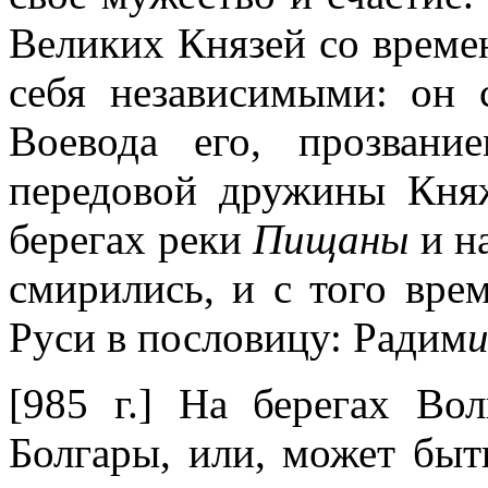
Великих Князей со време
себя независимыми: он 
Воевода его, прозван
передовой дружины Княж
берегах реки
Пищаны
и н
смирились, и с того вре
Руси в пословицу: Радим
и
[985 г.] На берегах Во
Болгары, или, может быть