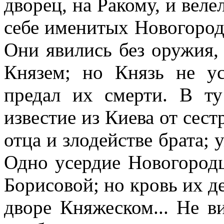
дворец, на Ракому, и веле
себе именитых Новогородц
Они явились без оружия,
Князем; но Князь не у
предал их смерти. В т
известие из Киева от сес
отца и злодействе брата; у
Одно усердие Новогородц
Борисовой; но кровь их д
дворе Княжеском... Не в