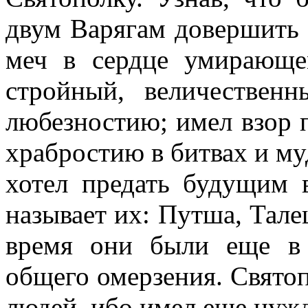
двум Варягам довершить 
меч в сердце умирающе
стройный, величествен
любезностию; имел взор 
храбростию в битвах и му
хотел предать будущим 
называет их: Путша, Тале
время они были еще в
общего омерзения. Святоп
людей, ибо имел еще нужд