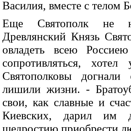
Василия, вместе с телом Б
Еще Святополк не на
Древлянский Князь Свято
овладеть всею Россие
сопротивляться, хоте
Святополковы догнали
лишили жизни. - Братоу
свои, как славные и сча
Киевских, дарил им д
щедростию приобрести л