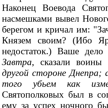
Наконец Воевода Свят
насмешками вывел Нового
берегом и кричал им: "З
Князем своим? (Ибо Я
недостаток.) Ваше дело 
Завтра
, сказали воины
другой стороне Днепра; 
того убьем как изме
Святополковых был в со
ему за успех ночного б