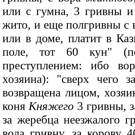
или с гумна, 3 гривны и
жито, и еще полгривны с в
или в доме, платит в Каз
поле, тот 60 кун" (п
преступлением: ибо во
хозяина): "сверх чего з
возвращена лицом, хозяи
коня
Княжего
3 гривны, з
за жеребца неезжалого гр
вола гривну, за корову 4