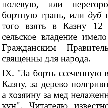
полевую, или перегор
бортную грань, или
дуб
г
того взять в Казну 12 
сельское владение имел
Гражданским Правите
священны для народа.
IX. "За борть ссеченную 
Казну, за дерево полгрив
а хозяину за мед нелаженн
кун". Читателю извест