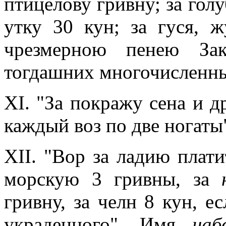
птицелову гривну; за голуб
утку 30 кун; за гуся, 
чрезмерною пенею Зак
тогдашних многочисленны
XI. "За покражу сена и др
каждый воз по две ногаты
XII. "Вор за ладию плати
морскую 3 гривны, за
гривну, за челн 8 кун, е
украденного". Имя
наб