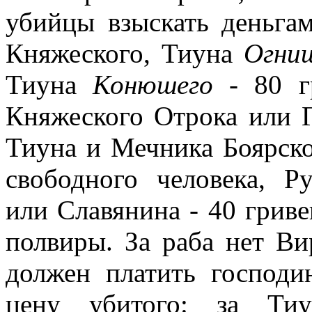
убийцы взыскать деньгам
Княжеского, Тиуна
Огни
Тиуна
Конюшего
- 80 г
Княжеского Отрока или 
Тиуна и Мечника Боярског
свободного человека, Р
или Славянина - 40 гриве
полвиры. За раба нет Ви
должен платить господи
цену убитого: за Т