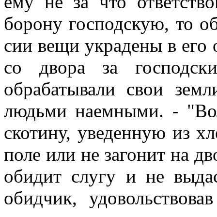
ему не за что ответство
борону господскую, то об
сии вещи украдены в его 
со двора за господск
обрабатывали свои зем
людьми наемными. - "Вол
скотину, уведенную из хл
поле или не загонит на дв
обидит слугу и не выда
обидчик, удовольствова