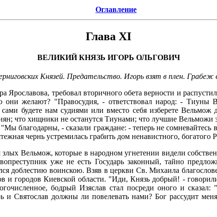
Оглавление
Глава XI
ВЕЛИКИЙ КНЯЗЬ ИГОРЬ ОЛЬГОВИЧ
ерниговских Князей. Предательство. Игорь взят в плен. Грабеж 
ора Ярославова, требовал вторичного обета верности и распусти
го они желают? "Правосудия, - ответствовал народ: - Тиуны
вы сами будете нам судиями или вместо себя изберете Вельмож
сиян; что хищники не останутся Тиунами; что лучшие Вельможи з
ы благодарны, - сказали граждане: - теперь не сомневайтесь 
 мятежная чернь устремилась грабить дом ненавистного, богатого
я злых Вельмож, которые в народном угнетении видели собстве
лятвопреступник уже не есть Государь законный, тайно предл
чался доблестию воинскою. Взяв в церкви Св. Михаила благосл
 и городов Киевской области. "Иди, Князь добрый! - говорили 
ногочисленное, бодрый Изяслав стал посреди оного и сказал: 
рь и Святослав должны ли повелевать нами? Бог рассудит мен