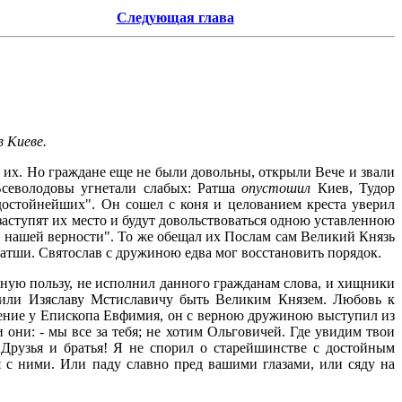
Следующая глава
в Киеве.
л их. Но граждане еще не были довольны, открыли Вече и звали
 Всеволодовы угнетали слабых: Ратша
опустошил
Киев, Тудор
 достойнейших". Он сошел с коня и целованием креста уверил
аступят их место и будут довольствоваться одною уставленною
в нашей верности". То же обещал их Послам сам Великий Князь
 Ратши. Святослав с дружиною едва мог восстановить порядок.
нную пользу, не исполнил данного гражданам слова, и хищники
ожили Изяславу Мстиславичу быть Великим Князем. Любовь к
овение у Епископа Евфимия, он с верною дружиною выступил из
они: - мы все за тебя; не хотим Ольговичей. Где увидим твои
"Друзья и братья! Я не спорил о старейшинстве с достойным
я с ними. Или паду славно пред вашими глазами, или сяду на