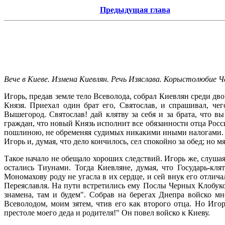
Предыдущая глава
Вече в Киеве. Измена Киевлян. Речь Изяслава. Корыстолюбие Ч
Игорь, предав земле тело Всеволода, собрал Киевлян среди дв
Князя. Приехал один брат его, Святослав, и спрашивал, че
Вышегород. Святослав! дай клятву за себя и за брата, что 
граждан, что новый Князь исполнит все обязанности отца Рос
пошлиною, не обременяя судимых никакими иными налогами. "М
Игорь и, думая, что дело кончилось, сел спокойно за обед; но
Такое начало не обещало хороших следствий. Игорь же, слуша
остались Тиунами. Тогда Киевляне, думая, что Государь-к
Мономахову роду не угасла в их сердце, и сей внук его отли
Переяславля. На пути встретились ему Послы Черных Клобуков
знамена, там и будем". Собрав на берегах Днепра войско м
Всеволодом, моим зятем, чтив его как второго отца. Но Иго
престоле моего деда и родителя!" Он повел войско к Киеву.