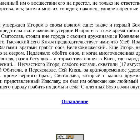
ленный им о восшествии его на престол, не только не ответств
рговались; хотели многих городов; наконец, удовлетворенные в
л утвержден Игорем в своем важном сане: также и первый Боя
предательства: изъявляли усердие Игорю и в то же время тайно 
 Святослав, стояли вне города с своими дружинами; а Киевляне
; что Тысячский сего Князя предводительствует ими; что Улеб,
Златыми вратами грабят обоз Великокняжеский. Еще Игорь не
его за озером. Надлежало обойти оное, и когда многочисленная
иятеля, разил бегущих - и торжествуя вошел в Киев, где наро
ий. - Несчастного Игоря, слабого ногами, схватили [17 августа 1
Обители, в Переяславле. Сей Князь, за кратковременное удов
 - кроме верного брата, Святослава, который с малою друж
: представленный Изяславу, он был им обласкан как любимый с
его народу грабить их домы и села. С пленных Бояр взяли окуп
Оглавление