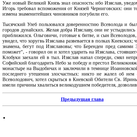
Уже новый Великий Князь знал опасность: ибо Изяслав, уведом
Игорь требовал вспоможения от Князей Черниговских: они то
измена знаменитейших чиновников погубили его.
Тысячский Улеб пользовался доверенностию Всеволода и бы
городов дунайских. Желая добра Изяславу, они не устыдились 
приближился. Ольговичи, готовые к битве, и сын Всеволодов,
увидел, что хоругвь Изяслава развевается в полках Киевских
знамена, бегут под Изяславовы; что Берендеи пред самими 
поможет", - говорил он и хотел ударить на Изяслава, стоявш
Клобуки заехали ей в тыл. Изяслав напал спереди, смял непр
Софийский благодарить Небо за победу и престол Великокняжеск
монастыре на Выдобичах и заключили в темнице Иоанновской 
последнего утешения злосчастных: никто не жалел об нем
Всеволодович, хотел скрыться в Киевской Обители Св. Ирины
имели причины хвалиться великодушием победителя, дозволивш
Предыдущая глава