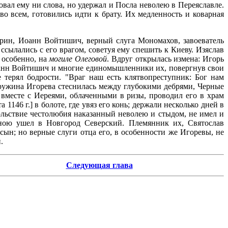
овал ему ни слова, но удержал и Посла неволею в Переяславле.
о всем, готовились идти к брату. Их медленность и коварная
рин, Иоанн Войтишич, верный слуга Мономахов, завоеватель
ссылались с его врагом, советуя ему спешить к Киеву. Изяслав
 особенно, на
могиле Олеговой
. Вдруг открылась измена: Игорь
 Иоанн Войтишич и многие единомышленники их, повергнув свои
 терял бодрости. "Враг наш есть клятвопреступник: Бог нам
 дружина Игорева стеснилась между глубокими дебрями, Черные
д вместе с Иереями, облаченными в ризы, проводил его в храм
146 г.] в болоте, где увяз его конь; держали несколько дней в
ольствие честолюбия наказанный неволею и стыдом, не имел и
иною ушел в Новгород Северский. Племянник их, Святослав
ын; но верные слуги отца его, в особенности же Игоревы, не
.
Следующая глава