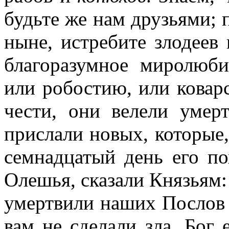
будьте же нам друзьями; 
ныне, истребите злодеев 
благоразумное миролюб
или робостию, или ковар
чести, они велели умер
прислали новых, которые,
семнадцатый день его по
Олешья, сказали Князьям:
умертвили наших Послов 
вам не сделали зла. Бог 