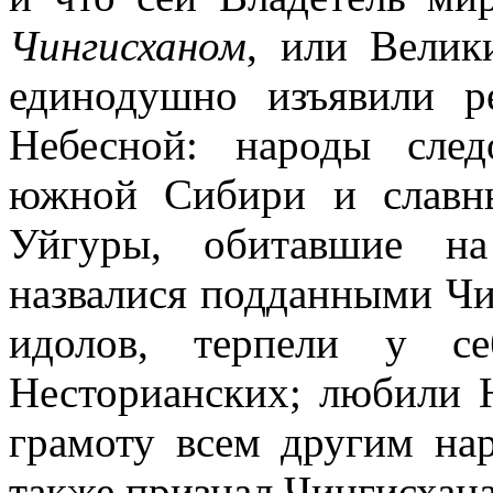
Чингисханом
, или Велик
единодушно изъявили р
Небесной: народы сле
южной Сибири и славн
Уйгуры, обитавшие на
назвалися подданными Чи
идолов, терпели у с
Несторианских; любили 
грамоту всем другим на
также признал Чингисхана