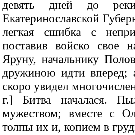
девять дней до рек
Екатеринославской Губерн
легкая сшибка с непри
поставив войско свое н
Яруну, начальнику Поло
дружиною идти вперед; 
скоро увидел многочислен
г.] Битва началася. П
мужеством; вместе с О
толпы их и, копием в груд