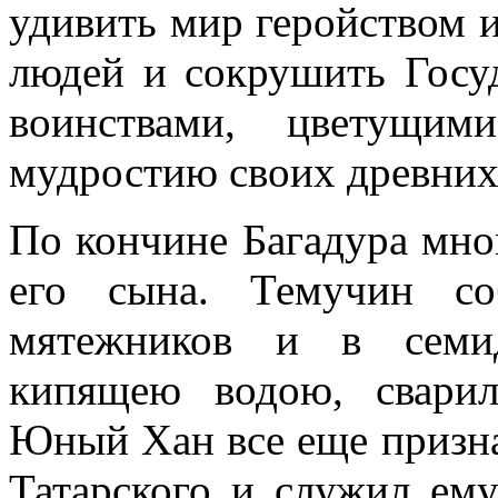
удивить мир геройством 
людей и сокрушить Госу
воинствами, цветущим
мудростию своих древних
По кончине Багадура мно
его сына. Темучин со
мятежников и в семид
кипящею водою, сварил
Юный Хан все еще призна
Татарского и служил ем