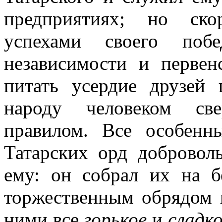
предприятиях; но ско
успехами своего побе
независимости и первен
питать усердие друзей 
народу человеком све
правилом. Все особенн
Татарских орд добровол
ему: он собрал их на б
торжественным обрядом п
ними все
горькое
и
сладк