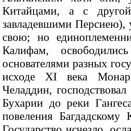
Китайцами, а с друго
завладевшими Персиею), 
свою; но единоплеменн
Калифам, освободили
основателями разных госу
исходе XI века Монар
Челаддин, господствовал
Бухарии до реки Гангес
повеления Багдадскому 
Государство исчезло, осл