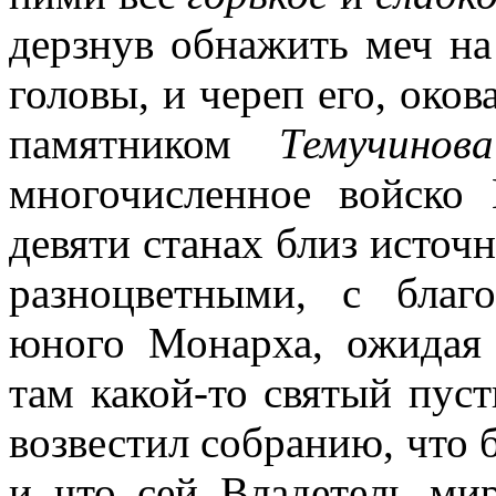
дерзнув обнажить меч на
головы, и череп его, око
памятником
Темучинов
многочисленное войско 
девяти станах близ источ
разноцветными, с благ
юного Монарха, ожидая 
там какой-то святый пус
возвестил собранию, что 
и что сей Владетель ми