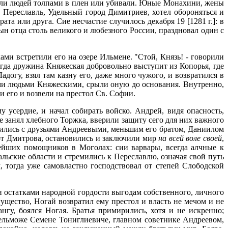
гнали людей толпами в плен или убивали. Юные Монахини, жены
 Переславль, Удельный город Димитриев, хотел обороняться и
та или друга. Сие несчастие случилось декабря 19 [1281 г.]: в
ын отца столь великого и любезного России, праздновал один с
и встретили его на озере Ильмене. "Стой, Князь! - говорили
огда дружина Княжеская добровольно выступит из Копорья, где
догу, взял там казну его, даже много чужого, и возвратился в
еми людьми Княжескими, срыли оную до основания. Внутренно,
 его и возвели на престол Св. Софии.
 усердие, и начал собирать войско. Андрей, видя опасность,
 занял хлебного Торжка, вверили защиту сего для них важного
нились с друзьями Андреевыми, меньшим его братом, Даниилом
 от Дмитрова, остановились и заключили мир
на всей воле своей
,
нейших помощников в Моголах: сии варвары, всегда алчные к
альские области и стремились к Переславлю, означая свой путь
тогда уже самовластно господствовал от степей Слободской
и остатками народной гордости выгодам собственного, личного
щество, Ногай возвратил ему престол и власть не мечом и не
у, боялся Ногая. Братья примирились, хотя и не искренно;
ельможе Семене Тониглиевиче, главном советнике Андреевом,