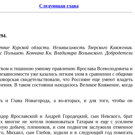
Следующая глава
94.
твие Курской области. Независимость Тверского Княжения.
с Польшею. Кончина Кн. Владимира Волынского. Добродетели
йством и тишиною умному правлению Ярослава Всеволодовича и
независимости уже казались легким злом в сравнении с общими
ворская свидетельствовали, что Россияне еще умеют владеть
днения. В таком состоянии находилось Великое Княжение, когда
ь и Глава Новагорода, а во-вторых, и для того, чтобы он
еодор Ярославский и Андрей Городецкий, сын Невского, брат
х многие не хотели повиноваться Татарам и еще с усилием
тную добычу, пленников, и сим подвигом заслужили отменное
го, Михаил, сын Глебов, ходили и в следующий год помогать