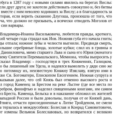
лебуга в 1287 году с новыми силами явились на берегах Вислы:
ли друг друга; не захотели действовать совокупно и, без битвы
 вместе с ним неволею ходивших за Вислу; а в благодарность за
торая, если верить сказанию Длугоша, произошла от того, что
а, что должно не призывать, а всячески отводить Моголов от
 сии варвары.
 Владимира-Иоанна Васильковича, любителя правды, кроткого,
й четыре года страдал как Иов. Нижняя губа его начала гнить;
роды отпала; нижние зубы и челюсти выгнили. Предвидя смерть,
ольшие серебряные блюда, золотые кубки; слил их в гривны и
 Данииловича, мимо старшего Льва и сына его Юрия (женатого
к нему Святителя Перемышльского, Мемнона, чтобы выпросить у
сказал Владимир: - господствуя в трех Княжениях, Галицком,
дто бы лишенный им Удела, и надеялся вымолить у дяди сию же
ую питомицу их, неизвестную Княжну Изяславу, взятую ими в
ркви Св. Богоматери, Епископом Евсегением. Нежная супруга и
азывая далее, что сей Князь был отменно высокого роста и
 город Каменец за Брестом на реке Льстне (где все места по
 серебром, финифтью и наделил священными книгами, им самим
 Бреста, Каменца, Бельска и в наказание обложил их жителей
ападной России и были довольны, получая от ее Князей дань,
Ятвяги, отчасти присоединенные к Литве Тройденом, не смели
ша терзалась в междоусобиях: Болеслав и Конрад Самовитовичи,
 от измены Вельмож Болеславовых, но возвратился с великою