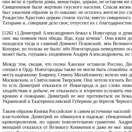
они жгли и грабили домы, монастыри, церкви, не оставляя ни
Священников были жертвою гнусного насилия. Спасая жизнь и
был ужасным образом за то наказан: не осталось жителя (по сл
Рождество Христово церкви стояли пусты; вместо священного п
Татарами и, совершив дело свое, отпустил их с благодарностию
[1282 r.] Димитрий Александрович бежал к Новугороду и дум
они: мы помним твои обиды. Иди, куда хочешь". Они взяли до
находился тогда и славный Довмонт Псковский, зять Великого 
Копорье; но пользы не было: ибо Новогородцы немедленно ос
может быть, гнушаясь злодеянием Андрея Александровича, но 
Между тем, сведав, что полки Ханские оставили Россию, Дим
спешил в Орду. Новогородцы также не могли быть спокойны: и
места надежному Боярину, Семену Михайловичу; велели ему д
Московским, и Святославом Тверским. Они хотели изгнать Вели
то есть Димитрий отказался от Новагорода и дал слово ник
злодействам и добыче, не отказались и вторично услужить ему
кровию и пожарами. Димитрий не мог противиться: он бежа
Украинской и Екатеринославской Губернии до берегов Черного
Таким образом Князья Российские в самом источнике насилий 
властолюбия. Димитрий не обманулся в надежде: убежденный 
кровопролитием, но одною повелительною грамотою. Андрей
меньший отказался от Великого Княжения и даже не мог защ