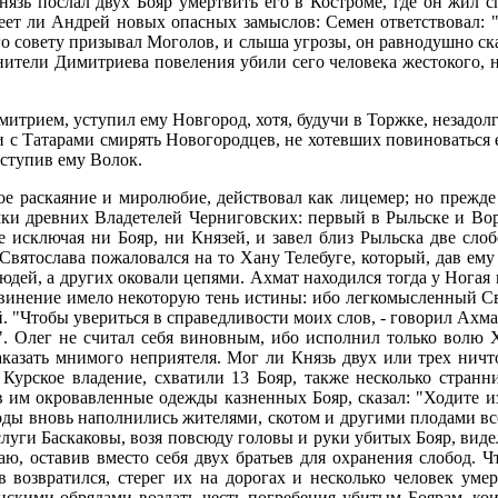
зь послал двух Бояр умертвить его в Костроме, где он жил с
еет ли Андрей новых опасных замыслов: Семен ответствовал: "Я
го совету призывал Моголов, и слыша угрозы, он равнодушно ска
ители Димитриева повеления убили сего человека жестокого, но
Димитрием, уступил ему Новгород, хотя, будучи в Торжке, незад
и с Татарами смирять Новогородцев, не хотевших повиноваться е
уступив ему Волок.
ое раскаяние и миролюбие, действовал как лицемер; но прежде
омки древних Владетелей Черниговских: первый в Рыльске и Вор
е исключая ни Бояр, ни Князей, и завел близ Рыльска две слобо
 Святослава пожаловался на то Хану Телебуге, который, дав ем
юдей, а других оковали цепями. Ахмат находился тогда у Ногая 
бвинение имело некоторую тень истины: ибо легкомысленный Св
 "Чтобы увериться в справедливости моих слов, - говорил Ахма
". Олег не считал себя виновным, ибо исполнил только волю Х
наказать мнимого неприятеля. Мог ли Князь двух или трех нич
 Курское владение, схватили 13 Бояр, также несколько стран
в им окровавленные одежды казненных Бояр, сказал: "Ходите и
ды вновь наполнились жителями, скотом и другими плодами все
 слуги Баскаковы, возя повсюду головы и руки убитых Бояр, вид
, оставив вместо себя двух братьев для охранения слобод. Чт
в возвратился, стерег их на дорогах и несколько человек умер
ианскими обрядами воздать честь погребения убитым Боярам, ко