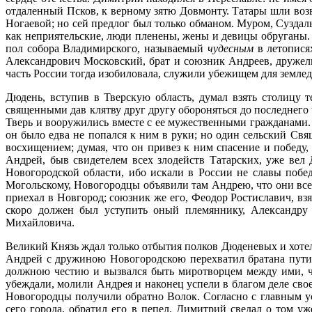
отдаленный Псков, к верному зятю Довмонту. Татары шли возв
Ногаевой; но сей предлог был только обманом. Муром, Суздал
как неприятельские, люди пленены, жены и девицы обруганы. 
пол собора Владимирского, называемый
чудесным
в летопися
Александрович Московский, брат и союзник Андреев, дружелю
часть России тогда изобиловала, служили убежищем для землед
Дюдень, вступив в Тверскую область, думал взять столицу 
священными дав клятву друг другу обороняться до последнего 
Тверь и вооружились вместе с ее мужественными гражданами.
он было едва не попался к ним в руки; но один сельский Свящ
восхищением; думая, что он привез к ним спасение и победу
Андрей, быв свидетелем всех злодейств Татарских, уже вел
Новогородской области, ибо искали в России не славы побе
Могольскому, Новогородцы объявили там Андрею, что они все
приехал в Новгород; союзник же его, Феодор Ростиславич, взя
скоро должен был уступить оный племяннику, Александру Г
Михайловича.
Великий Князь ждал только отбытия полков Дюденевых и хотел 
Андрей с дружиною Новогородскою перехватил братана пути,
должною честию и вызвался быть миротворцем между ими, чт
убеждали, молили Андрея и наконец успели в благом деле сво
Новогородцы получили обратно Волок. Согласно с главным ус
сего города, обратил его в пепел. Димитрий сведал о том у