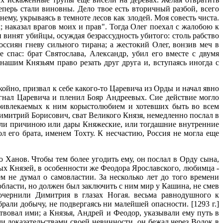
перь стали виновны. Дело твое есть вторичный разбой, всего
ему, укрываясь в темноте лесов как злодей. Моя совесть чиста.
; наказал врагов моих и прав". Тогда Олег поехал с жалобою к
 винят убийцы, осуждая безрассудность убитого: столь рабство
оссиян гневу сильного тирана; а жестокий Олег, вонзив меч в
 спас: брат Святослава, Александр, убил его вместе с двумя
ашим Князьям право резать друг друга и, вступаясь иногда с
ойно, призвал к себе какого-то Царевича из Орды и начал явно
гнал Царевича и пленил Бояр Андреевых. Сие действие могло
привлекаемых к ним корыстолюбием и хотевших быть во всем
Димитрий Борисович, сват Великого Князя, немедленно послал в
 были причиною или дары Княжеские, или тогдашние внутренние
ол его брата, именем Тохту. К несчастию, Россия не могла еще
 Ханов. Чтобы тем более угодить ему, он послал в Орду сына,
х Князей, в особенности же Феодора Ярославского, любимца -
м не думал о самовластии. За несколько лет до того времени
ласти, но должен был заключить с ним мир у Кашина, не смев
очернили Димитрия в глазах Ногая. весьма равнодушного к
али добычу, не подвергаясь ни малейшей опасности. [1293 г.]
вовал ими; а Князья, Андрей и Феодор, указывали ему путь в
и доказательствами своей невинности, он бежал через Волок в