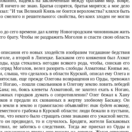
покойно, надеясь на заключенный между братьями мир. Бояре,
 ничего не знаю. Братья ссорятся, братья мирятся; а мое дело
зал: "И так Великий Князь не боится вероломства? клялся быть
 смелого и решительного: свойства, без коих злодеи не могли
олго до сего времени дал клятву Новогородским чиновникам жить
го брату. Чтобы не раздражить Моголов и спасти свою область
 описания его новых злодейств изобразим тогдашние бедствия
голе, а второй в Липецке. Баскаком сего княжения был Ахмат
ды, куда стекались негодяи всякого рода, чтобы, снискав его
у отряд Моголов, велел разорить слободы Ахматовы: Князья же,
и, слыша, что сделалось в области Курской, описал ему Олега и
ятослав, еще прежде Олегова возвращения из Орды, тревожил
т Ногаю, - пошли сокольников в Олегову землю ловить лебедей
ана; но, боясь клеветы Ахматовой, не захотел ехать к Ногаю,
тожных городков думать о сопротивлении? Олег бежал к Хану
ников и предали их скованных в жертву злобному Баскаку. Он
з земли в землю и грамогласно объявляйте:
так будет всякому,
местного грабежа в Курской области: люди бежали в пустыни,
ели, что некого было стращать сими знаками его ужасной мести.
о он предвидел, то и случилось. Бродяги, жители Баскаковых
твил, не заботясь о следствиях. Тогда же приехал из Орды и
их искаженные трупы еще висели на деревах. Желая отвратить