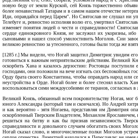
новую беду от земли Курской, сей Князь торжественно объяв
более ненавистный Татарам и в самом нашем отечестве нетерпим
Иди, оправдайся перед Царем". Но Святослав не слушал ни упр
Телебуге и, ревностно исполняя волю его, умертвил Святослав
изменяет понятия людей о чести и справедливости! Святослав
сердце единокровного Князя, не заслужил их укоризны, ибо 
сыновьями и нашел способ умилостивить Моголов. Сии завоев
великою ревностию за утесненного, готовы были тогда же взят
[1285 г.] Мы видели, что Ногай защитил Димитрия: увидим его
готовиться к важным неприятельским действиям. Великий Кн
оскорбить Хана и казалось дерзостию: Ростовцы поступили
господами, они положили на вече изгнать сих беспокойных гос
Орду брата своего Константина, чтобы оправдать народ или с
неустройства в Орде. Ногай более и более стеснял власть Хан
воспользоваться сими междоусобиями ее тиранов, согласных в
Великий Князь, обязанный всем покровительству Ногая, мог б
юного Александра (который там и скончался). Но Андрей хит
и как вероятно - зятя Ногаева, представляя им Димитрия оп
оскорбленный Тверским Владетелем, Михаилом Ярославичем, ю
решиться на битву и как бы признав независимость Тверс
справедливости и довольного случаем обогатить своих Моголо
Ногай сказал слово, и многочисленные полки Моголов устрем
сердце отечества. Димитрий находился в Переславле: не имея