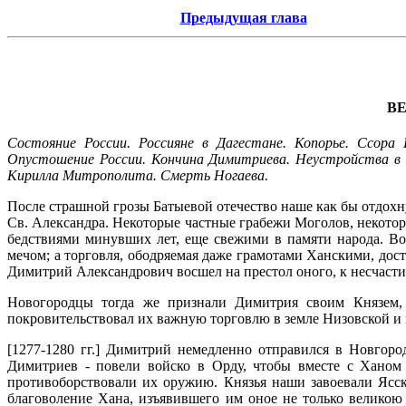
Предыдущая глава
ВЕ
Состояние России. Россияне в Дагестане. Копорье. Ссора
Опустошение России. Кончина Димитриева. Неустройства в 
Кирилла Митрополита. Смерть Ногаева.
После страшной грозы Батыевой отечество наше как бы отдох
Св. Александра. Некоторые частные грабежи Моголов, некотор
бедствиями минувших лет, еще свежими в памяти народа. Во
мечом; а торговля, ободряемая даже грамотами Ханскими, дост
Димитрий Александрович восшел на престол оного, к несчастию
Новогородцы тогда же признали Димитрия своим Князем, с
покровительствовал их важную торговлю в земле Низовской и 
[1277-1280 гг.] Димитрий немедленно отправился в Новгоро
Димитриев - повели войско в Орду, чтобы вместе с Ханом
противоборствовали их оружию. Князья наши завоевали Ясск
благоволение Хана, изъявившего им оное не только великою