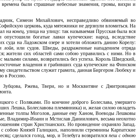
 времена были страшные небесные знамения, громы, вихри и
адник, Симеон Михайлович, несправедливо обвиняемый во
офийскую церковь, куда мятежники не дерзнули вломиться. На
вал на
конец
, улица на улицу: так называемая Прусская была вся
 опустошили богатые лавки купеческие: народ, вследствие
их суда на Ладожском озере и хотели обложить данию Корелу:
и
лойв
, или судов. Шведы, раздраженные нападением отряда
я; жители сих областей сами собою управились с ними. Но в
 малыми силами, возвратились без успеха. Король Шведский,
-восточные владения и грабивших суда купеческие на Финском
ему свидетельством служит грамота, данная Биргером Любеку и
зо в Россию.
, Зубцова, Ржева, Твери, но и Москвитяне с Дмитровцами
монта.
ицкого с Поляками. По кончине доброго Болеслава, умершего
вших Лешка, Болеславова племянника) и, желая силою овладеть
исленные толпы Моголов, данные ему Ханом, Воеводы Лешковы
мные, Владимир-Иоанн и Мстислав Даниилович, весьма неохотно
тошениям стран Христианских. Но провидение охраняло Запад.
в с собою Князей Галицких, наполнили стремнины Карпатские
сяц; сделался голод, мор, и Телебуга возвратился
пеш с одною