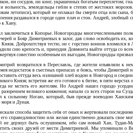
 икон, ни сосудов, ни книг, украшенных богатым переплетом; 
 вольность, земледельцы гибли в степях от жестоких морозов.
овам летописи), который не оплакал бы смерти отца или сына, бра
ения раздавался в городе один плач и стон. Андрей, злобный с
 к Хану.
ал заключиться в Копорье. Новогородцы многочисленными полкам
черей и Бояр Димитриевых в залог, дав слово освободить их, к
Князя. Доброхотствуя тестю, он с горстию воинов вломился в Ла
адили сию крепость и, принудив Довмонта выйти оттуда со вс
жертвуя совестию особенным их выгодам, Новогородцы призвали
итрий возвратился в Переславль, где жители изъявляли к нему
мея недостаток в съестных припасах и боясь, чтобы Димитрий не
оставить оттуда весь излишний хлеб водою в Новгород и соеди
кого Князя; встретив же его готового к битве, в пяти верстах
огда не мстить его жителям. Но Андрей нашел гораздо усерд
 разорением великого княжения; напали со всех сторон на Сузд
л к сильному Ногаю, который, быв прежде воеводою Ханским, 
 моря и Дуная.
искали способа защитить себя от оных и жертвовали последним
его справедливостию или желая единственно доказать свое могу
 не дерзнул быть ослушником, ибо сам новый Хан, Тудан-Манг
итить своих друзей от мести Димитриевой. Мы упоминали о В