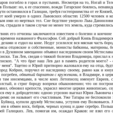
варов погибло в горах и пустынях. Несмотря на то, Ногай и Те
 Польше: но, к ее спасению, вожди Татарские боялись, ненавиде
ти остановился в Галиции, требуя гостеприимства от ее Князей,
т коей умерло в одних Львовских областях 12500 человек и ко
м ими из мертвых тел. Сие бедствие уверило Льва Даниилович
, страдали в таком случае не менее тех земель, куда стремились
виях его отчизны заключаются известием о болезни и кончине
у времени названного
Философом
. Сей добрый Князь Владимирски
я делами и ездил на коне. Недуг усилился: вся мясная часть бо
оясы отцовские и собственные, монисты бабкины, материны, б
 он в Духовном завещании объявил наследником своим Мстислава
происки. Так Лев, сведав о тяжкой болезни Владимира, прислал 
пископ. "А что брат наш Лев дал в память родителя моего? - 
ет меня". Тщетно и Юрий притворно жаловался ему на отца, бу
 город Кобрин, поручил ее наследнику своему, равно как и юн
а погребен,
обвитый бархатом с кружевами
, в Владмире, в це
 там иноземцами, в числе коих Летописец именует Евреев, ск
лстый, и стриг бороду вопреки обыкновению; что он построил
правил, обновил крепости, украсил многие церкви живописью,
ся ему в добродетелях: одною угрозою выгнал Юрия Львовича из
мя: он называет его счастливым. Уже Татары не беспокоили з
и Буйвид, купили дружбу Мстислава, уступив ему Волковыеск. 
я им в обмен воск, бобров, черных куниц и даже серебро. Поль
зей Галицких. Лев, помогая им, осаждал Краков: не взял его