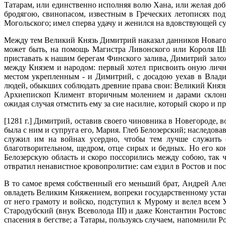
Татарам, или единственно исполняя волю Хана, или желая доб
бродягою, свинопасом, известным в Греческих летописях под
Могольского; имел сперва удачу и женился на вдовствующей с
Между тем Великий Князь Димитрий наказал данников Новаго
может быть, на помощь Магистра Ливонского или Короля Шв
приставать к нашим берегам Финского залива, Димитрий залож
между Князем и народом: первый хотел присвоить оную лично
местом укрепленным - и Димитрий, с досадою уехав в Влади
людей, обыкших соблюдать древние права свои: Великий Князь
Архиепископ Климент вторичным молением и дарами склонил
ожидая случая отмстить ему за сие насилие, который скоро и пр
[1281 г.] Димитрий, оставив своего чиновника в Новегороде, 
была с ним и супруга его, Мария. Глеб Белозерский; наследов
служил им на войнах усердно, чтобы тем лучше служить о
благотворительном, щедром, отце сирых и бедных. Но его ко
Белозерскую область и скоро поссорились между собою, так
отвратил ненавистное кровопролитие: сам ездил в Ростов и по
В то самое время собственный его меньший брат, Андрей Алек
овладеть Великим Княжением, вопреки государственному устав
от него грамоту и войско, подступил к Мурому и велел всем
Стародубский (внук Всеволода III) и даже Константин Росто
спасения в бегстве; а Татары, пользуясь случаем, напомнили 