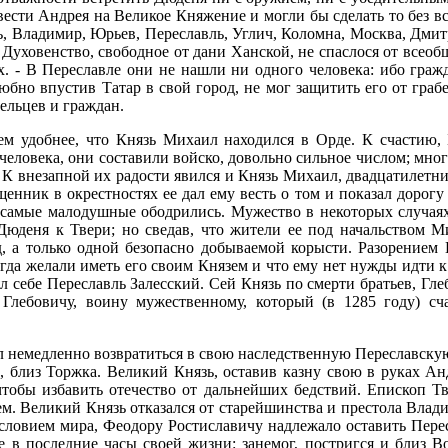
ести Андрея на Великое Княжение и могли бы сделать то без вс
ь, Владимир, Юрьев, Переславль, Углич, Коломна, Москва, Дми
Духовенство, свободное от дани Ханской, не спаслося от всео
х. - В Переславле они не нашли ни одного человека: ибо граж
бно впустив Татар в свой город, не мог защитить его от грабе
ельцев и граждан.
тем удобнее, что Князь Михаил находился в Орде. К счастию,
человека, они составили войско, довольно сильное числом; мног
 К внезапной их радости явился и Князь Михаил, двадцатилетни
енник в окрестностях ее дал ему весть о том и показал дорогу
, самые малодушные ободрились. Мужество в некоторых случаях
 Дюденя к Твери; но сведав, что жители ее под начальством 
д, а только одной безопасно добываемой корысти. Разорением 
гда желали иметь его своим Князем и что ему нет нужды идти к
л себе Переславль Залесский. Сей Князь по смерти братьев, Гл
лебовичу, воину мужественному, который (в 1285 году) сча
немедленно возвратиться в свою наследственную Переславскую о
 близ Торжка. Великий Князь, оставив казну свою в руках Ан
обы избавить отечество от дальнейших бедствий. Епископ Тв
ем. Великий Князь отказался от старейшинства и престола Вла
ловием мира, Феодору Ростиславичу надлежало оставить Пересл
же в последние часы своей жизни: занемог, постригся и близ В