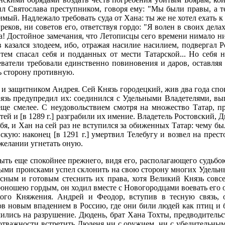
ил Святослава преступником, говоря ему: "Мы были правы, а те
ый. Надлежало требовать суда от Хана: ты же не хотел ехать к н
еков, ни советов его, ответствуя гордо: "Я волен в своих делах
а! Достойное замечания, что Летописцы сего времени нимало ни
 казался злодеем, ибо, отражая насилие насилием, подвергал Р
тем спасал себя и подданных от мести Татарской... Но себя не
атели требовали единственно повиновения и даров, оставляя н
ь сторону противную.
 и защитником Андрея. Сей Князь городецкий, жив два года спок
язь предупредил их: соединился с Удельными Владетелями, вы
 еще смелее. С неудовольствием смотря на множество Татар, 
тей и [в 1289 г.] разграбили их имение. Владетель Ростовский, 
ебя, и Хан на сей раз не вступился за обиженных Татар: чему
скую: наконец [в 1291 г.] умертвил Телебугу и возвел на прест
 желании угнетать оную.
ыть еще спокойнее прежнего, видя его, располагающего судьбою
рыми происками успел склонить на свою сторону многих Удельны
асным и готовым стеснить их права, хотя Великий Князь совсе
ношею гордым, он ходил вместе с Новогородцами воевать его об
кого Княжения. Андрей и Феодор, вступив в тесную связь, 
в новым впадением в Россию, где они били людей как птиц и бр
ились на разрушение. Дюдень, брат Хана Тохты, предводительст
 отважности встретить Дюденя ни с оружием, ни с убедительным