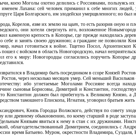
ычи, коею Моголы охотно делились с Россиянами, пользуясь их
 именем Лахана: сей человек приманил к себе многих людей, у
упруге Царя Болгарского, им злодейски умерщвленного; но был 
рода, Корелов,
взяв
их землю на
щит
, то есть разорив оную и 
едского, они хотели свергнуть иго, возложенное Новымгоро
ил каменную крепость в Копорье, где прежде находилась деревян
 себе и занять своею дружиною; а граждане не позволяли Кня
мир, начал готовиться к войне. Тщетно Посол, Архиепископ Кл
 пошел с войском в область Новогородскую, начал неприятельск
 его к миру: Новогородцы согласились поручить Копорье др
едставился.
возвратился в Владимир быть посредником в ссоре Князей Ростовс
ав Ростов, через несколько месяцев умер. Сей меньший Васильк
течеству: ибо угнетаемые Моголами Россияне всегда наход
нчине сыновья Борисовы, Димитрий и Константин, господствуя
 что Константин должен был прибегнуть к Великому Князю, а 
средством тамошнего Епископа, Игнатия, уговорил братьев жить 
сандрович, Князь Городца Волжского, действуя по совету злод
у или древнему обыкновению, по коему старший в роде заступа
 Удельным Князьям явиться к нему в стан с их дружинами. Ник
вский, облагодетельствованный Димитрием, соединились с Анд
России время Батыево. Муром, окрестности Владимира, Суздаля, 