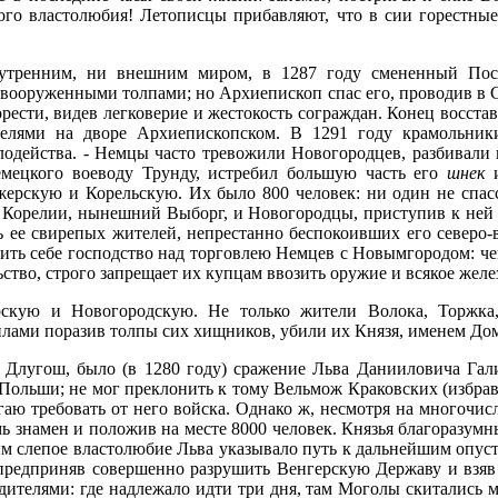
ого властолюбия! Летописцы прибавляют, что в сии горестные
утренним, ни внешним миром, в 1287 году смененный Пос
 вооруженными толпами; но Архиепископ спас его, проводив в С
ести, видев легковерие и жестокость сограждан. Конец восста
лями на дворе Архиепископском. В 1291 году крамольники
злодейства. - Немцы часто тревожили Новогородцев, разбивали 
мецкого воеводу Трунду, истребил большую часть его
шнек
ерскую и Корельскую. Их было 800 человек: ни один не спасс
 Корелии, нынешний Выборг, и Новогородцы, приступив к ней с
ать ее свирепых жителей, непрестанно беспокоивших его северо
оить себе господство над торговлею Немцев с Новымгородом: ч
ство, строго запрещает их купцам ввозить оружие и всякое желе
рскую и Новогородскую. Не только жители Волока, Торжка
илами поразив толпы сих хищников, убили их Князя, именем До
к Длугош, было (в 1280 году) сражение Льва Данииловича Гал
 Польши; не мог преклонить к тому Вельмож Краковских (избра
огаю требовать от него войска. Однако ж, несмотря на многоч
мь знамен и положив на месте 8000 человек. Князья благоразу
рым слепое властолюбие Льва указывало путь к дальнейшим опус
 предприняв совершенно разрушить Венгерскую Державу и взя
ителями: где надлежало идти три дня, там Моголы скитались ме