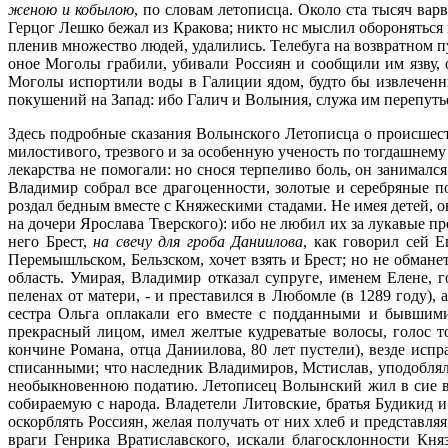
женою и кобылою
, по словам летописца. Около ста тысяч вар
Герцог Лешко бежал из Кракова; никто нс мыслил обороняться в
пленив множество людей, удалились. Телебуга на возвратном пу
оное Моголы грабили, убивали Россиян и сообщили им язву, о
Моголы испортили воды в Галиции ядом, будто бы извлеченны
покушений на Запад: ибо Галич и Волыния, служа им перепутьем
Здесь подробные сказания Волынского Летописца о происшест
милостивого, трезвого и за особенную ученость по тогдашнем
лекарства не помогали: но снося терпеливо боль, он занималс
Владимир собрал все драгоценности, золотые и серебряные п
роздал бедным вместе с Княжескими стадами. Не имея детей,
на дочери Ярослава Тверского): ибо не любил их за лукавые 
него Брест,
на свечу для гроба Даниилова
, как говорил сей Е
Перемышльском, Бельзском, хочет взять и Брест; но не обман
область. Умирая, Владимир отказал супруге, именем Елене,
пеленах от матери, - и преставился в Любомле (в 1289 году), 
сестра Ольга оплакали его вместе с подданными и бывшими
прекрасный лицом, имел желтые кудреватые волосы, голос то
кончине Романа, отца Даниилова, 80 лет пустели), везде ис
списанными; что наследник Владимиров, Мстислав, уподоблял
необыкновенною податию. Летописец Волынский жил в сие вре
собираемую с народа. Владетели Литовские, братья Будикид 
оскорблять Россиян, желая получать от них хлеб и представля
враги Генрика Вратиславского, искали благосклонности Кня