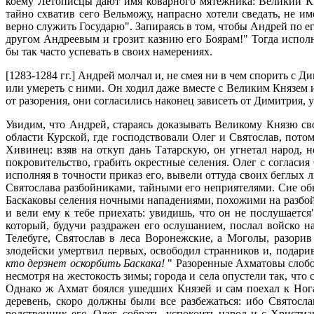
коему Летописцы дают имя коварного мятежника: Великий Кня
тайно схватив сего Вельможу, напрасно хотели сведать, не им
верно служить Государю". Запираясь в том, чтобы Андрей по е
другом Андреевым и грозит казнию его Боярам!" Тогда исполн
бы так часто успевать в своих намерениях.
[1283-1284 гг.] Андрей молчал и, не смея ни в чем спорить с 
или умереть с ними. Он ходил даже вместе с Великим Князем 
от разорения, они согласились наконец зависеть от Димитрия, 
Увидим, что Андрей, стараясь доказывать Великому Князю св
области Курской, где господствовали Олег и Святослав, пот
Хивинец: взяв на откуп дань Татарскую, он угнетал народ, н
покровительство, грабить окрестные селения. Олег с согласия
исполняя в точности приказ его, вывели оттуда своих беглых л
Святослава разбойниками, тайными его неприятелями. Сие о
Баскаковы селения ночными нападениями, похожими на разбой.
и вели ему к тебе приехать: увидишь, что он не послушается
который, будучи раздражен его ослушанием, послал войско 
Телебуге, Святослав в леса Воронежские, а Моголы, разорив
злодейски умертвил первых, освободил странников и, подари
кто дерзнет оскорбить Баскака!
" Разоренные Ахматовы слобо
несмотря на жестокость зимы; города и села опустели так, что
Однако ж Ахмат боялся ушедших Князей и сам поехал к Ногаю
деревень, скоро должны были все разбежаться: ибо Святосла
родственник его, Олег, собрать, успокоить народ и с Христ