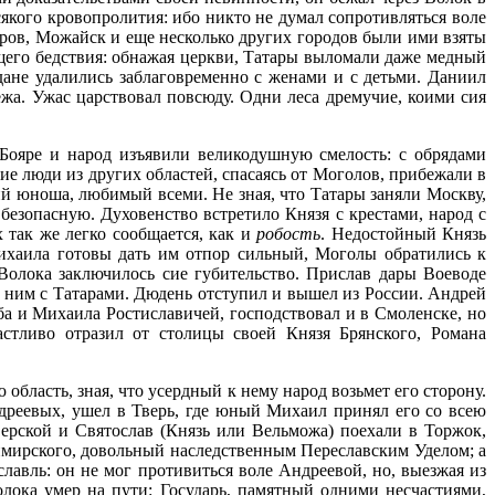
якого кровопролития: ибо никто не думал сопротивляться воле
тров, Можайск и еще несколько других городов были ими взяты
бщего бедствия: обнажая церкви, Татары выломали даже медный
дане удалились заблаговременно с женами и с детьми. Даниил
жа. Ужас царствовал повсюду. Одни леса дремучие, коими сия
 Бояре и народ изъявили великодушную смелость: с обрядами
ие люди из других областей, спасаясь от Моголов, прибежали в
й юноша, любимый всеми. Не зная, что Татары заняли Москву,
 безопасную. Духовенство встретило Князя с крестами, народ с
 так же легко сообщается, как и
робость
. Недостойный Князь
Михаила готовы дать им отпор сильный, Моголы обратились к
Волока заключилось сие губительство. Прислав дары Воеводе
 ним с Татарами. Дюдень отступил и вышел из России. Андрей
еба и Михаила Ростиславичей, господствовал и в Смоленске, но
стливо отразил от столицы своей Князя Брянского, Романа
бласть, зная, что усердный к нему народ возьмет его сторону.
дреевых, ушел в Тверь, где юный Михаил принял его со всею
ерской и Святослав (Князь или Вельможа) поехали в Торжок,
димирского, довольный наследственным Переславским Уделом; а
авль: он не мог противиться воле Андреевой, но, выезжая из
олока умер на пути: Государь, памятный одними несчастиями,