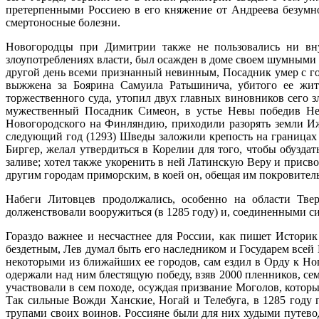
претерпенными Россиею в его княжение от Андреева безумн
смертоносные болезни.
Новогородцы при Димитрии также не пользовались ни вн
злоупотреблениях власти, был осажден в доме своем шумными
другой день всеми признанный невинным, Посадник умер с гор
выжжена за Боярина Самуила Ратьшинича, убитого ее жите
торжественного суда, утопил двух главных виновников сего 
мужественный Посадник Симеон, в устье Невы победив Не
Новогородского на Финляндию, приходили разорять земли Иж
следующий год (1293) Шведы заложили крепость на границах
Биргер, желал утвердиться в Корелии для того, чтобы обузд
заливе; хотел также укоренить в ней Латинскую Веру и присв
другим городам приморским, в коей он, обещая им покровитель
Набеги Литовцев продолжались, особенно на области Тве
долженствовали вооружиться (в 1285 году) и, соединенными с
Гораздо важнее и несчастнее для России, как пишет Истори
бездетным, Лев думал быть его наследником и Государем всей
некоторыми из ближайших ее городов, сам ездил в Орду к Н
одержали над ним блестящую победу, взяв 2000 пленников, се
участвовали в сем походе, осуждая призвание Моголов, кото
Так сильные Вожди Ханские, Ногай и Телебуга, в 1285 году
трупами своих воинов. Россияне были для них худыми путевод