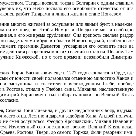
 мужеством. Татары воевали тогда в Болгарии с одним славным
верив их, что Небо послало его освободить отечество от ига
наконец разбит Татарами и лишен жизни в стане Ногаевом.
пленив многих жителей за ослушание или явный бунт: в надежде,
дом на их предков. Чтобы Немцы и Шведы не могли свободно
ная, в его же время срубленная. Сия крепость сделала раздор
зю владеть чем-нибудь в области Новогородской, особенно же
имент, преемник Далматов, уговаривал его оставить гнев на
ие действия разорением многих селений и стал на Шелоне. Там
ужине Княжеской, но с того времени невзлюбили Димитрия,
ких. Борис Василькович еще в 1277 году скончался в Орде, где
ов сын от юности своей пользовался отменною милостию Ханов и
или заступника и спасителя в великодушном Глебе, вообще
 в Ростове, отняли у Глебова сына, Михаила, наследственную
Димитрий Борисович начал собирать полки; но Великий Князь
согласно.
ея, Семена Тониглиевича, и других недостойных Бояр, вздумал
л место отца. Лестию и дарами задобрив Хана, Андрей получил
то не смел ослушаться: Феодор Ярославский, Михаил Иванович
реем. Изумленный сею внезапною грозою, Великий Князь искал
Юрьева, Ростова, Твери, до самого Торжка, были разорены ими: