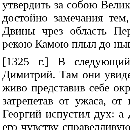
утвердить за собою Вели
достойно замечания тем,
Двины чрез область Пе
рекою Камою плыл до нын
[1325 г.] В следующи
Димитрий. Там они увиде
живо представив себе ок
затрепетав от ужаса, от 
Георгий испустил дух: а
его чувству справедливу