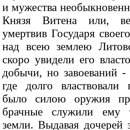
и мужества необыкновен
Князя Витена или, ве
умертвив Государя своего
над всею землею Литов
скоро увидели его власт
добычи, но завоеваний -
где долго властвовали 
было силою оружия пр
брачные служили ему 
земли. Выдавая дочерей 