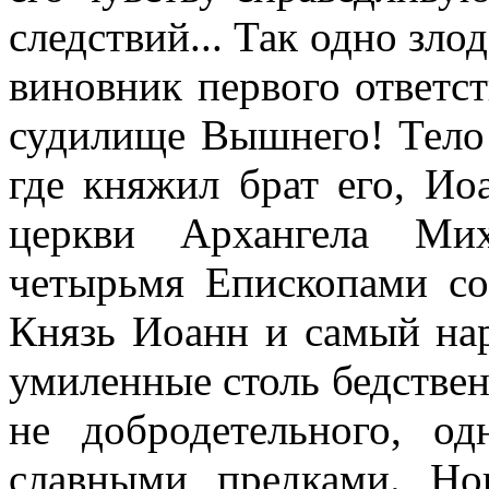
следствий... Так одно зло
виновник первого ответст
судилище Вышнего! Тело 
где княжил брат его, Ио
церкви Архангела Ми
четырьмя Епископами со
Князь Иоанн и самый нар
умиленные столь бедстве
не добродетельного, о
славными предками. Но