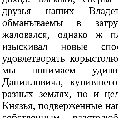
друзья наших Владе
обманываемы в затру
жаловался, однако ж п
изыскивал новые спо
удовлетворять корыстол
мы понимаем удиви
Данииловича, купившег
разных землях, но и це
Князья, подверженные на
собственным властол