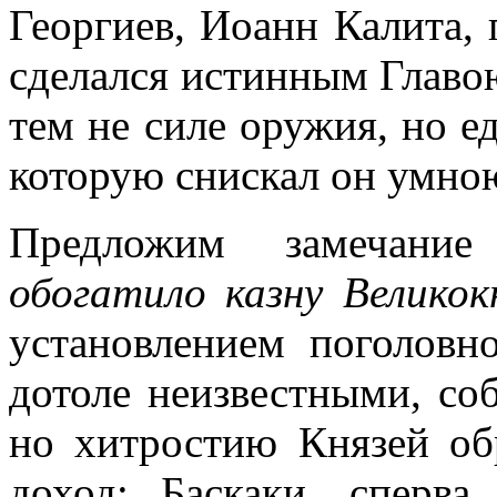
Георгиев, Иоанн Калита, 
сделался истинным Главо
тем не силе оружия, но е
которую снискал он умно
Предложим замечани
обогатило казну Велико
установлением поголовн
дотоле неизвестными, со
но хитростию Князей о
доход: Баскаки, сперв