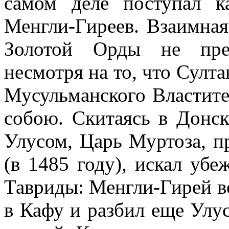
самом деле поступал к
Менгли-Гиреев. Взаимна
Золотой Орды не прек
несмотря на то, что Султ
Мусульманского Властите
собою. Скитаясь в Донс
Улусом, Царь Муртоза, п
(в 1485 году), искал убе
Тавриды: Менгли-Гирей во
в Кафу и разбил еще Улу