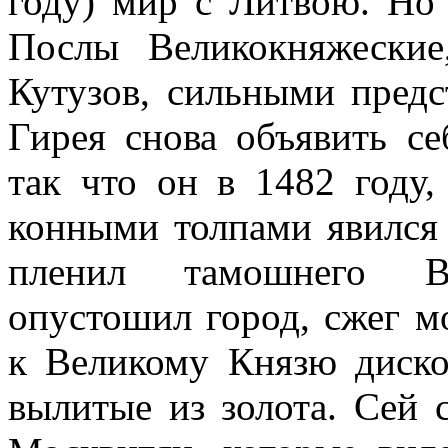
году) мир с Литвою. Но
Послы Великокняжески
Кутузов, сильными предс
Гирея снова объявить с
так что он в 1482 году
конными толпами явился 
пленил тамошнего Во
опустошил город, сжег м
к Великому Князю диско
вылитые из золота. Сей 