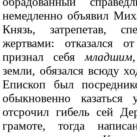
обрадованный справед
немедленно объявил Миха
Князь, затрепетав, с
жертвами: отказался 
признал себя
младшим
земли, обязался всюду хо
Епископ был посредник
обыкновенно казаться 
отсрочил гибель сей Д
грамоте, тогда напис