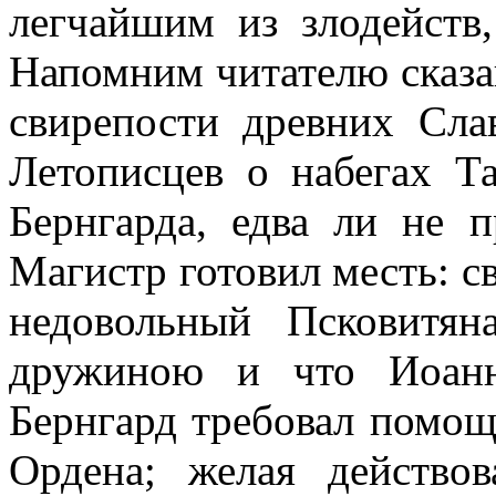
легчайшим из злодейств
Напомним читателю сказа
свирепости древних Сла
Летописцев о набегах Та
Бернгарда, едва ли не п
Магистр готовил месть: с
недовольный Псковитя
дружиною и что Иоанн
Бернгард требовал помощ
Ордена; желая действо