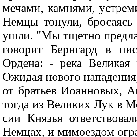
мечами, камнями, устреми
Немцы тонули, бросаясь 
ушли. "Мы тщетно предлаг
говорит Бернгард в пи
Ордена: - река Великая 
Ожидая нового нападения
от братьев Иоанновых, А
тогда из Великих Лук в 
сии Князья ответствова
Немцах, и мимоездом огра