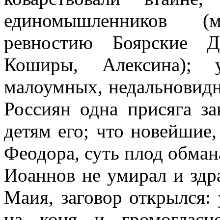
единомышленников (
ревностию Боярские Д
Коширы, Алексина); у
малоумных, недальновидны
Россиян одна присяга з
детям его; что новейшие,
Феодора, суть плод обман
Иоаннов не умирал и здра
Маия, заговор открылся: 
на коня и громогласн