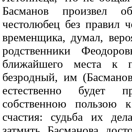
Басманов произвел о
честолюбец без правил 
временщика, думал, веро
родственники Феодоро
ближайшего места к п
безродный, им (Басмано
естественно будет п
собственною пользою к
счастия: судьба их дел
затмить Басманова дос