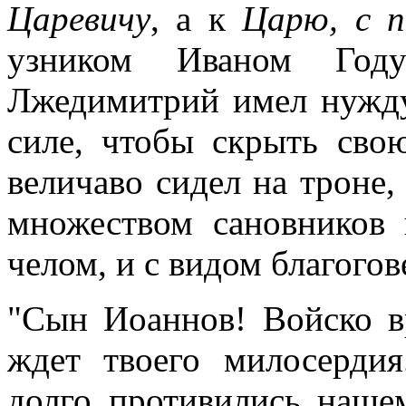
Царевичу
, а к
Царю, с 
узником Иваном Году
Лжедимитрий имел нужд
силе, чтобы скрыть сво
величаво сидел на троне
множеством сановников
челом, и с видом благогов
"Сын Иоаннов! Войско в
ждет твоего милосерди
долго противились наше