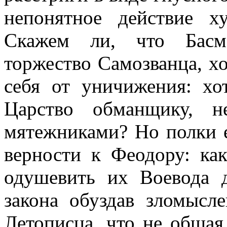
непонятное действие х
Скажем ли, что Басма
торжество Самозванца, х
себя от уничижения: хо
Царство обманщику, 
мятежниками? Но полки 
верности к Феодору: к
одушевить их Воевода 
закона обуздав зломысл
Летописца, что не общая