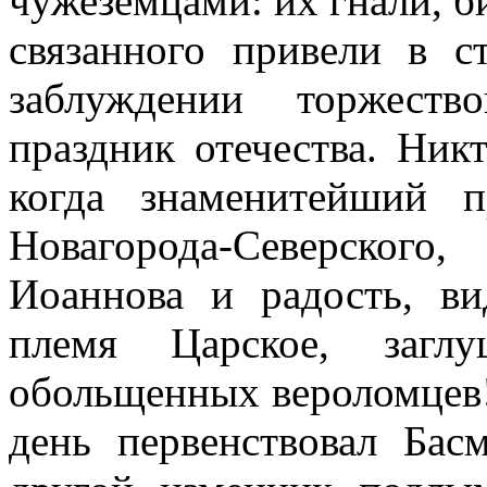
чужеземцами: их гнали, б
связанного привели в с
заблуждении торжеств
праздник отечества. Ник
когда знаменитейший п
Новагорода-Северског
Иоаннова и радость, ви
племя Царское, загл
обольщенных вероломцев!
день первенствовал Бас