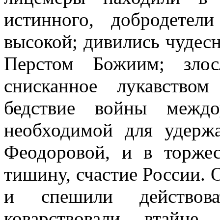
истинного, добродете
высокой; дивились чудесн
Перстом Божиим; злос
снисканное лукавством
бедствие войны междо
необходимой для удерж
Феодоровой, и в торжес
тишину, счастие России. 
и спешили действов
коварствовали втайне