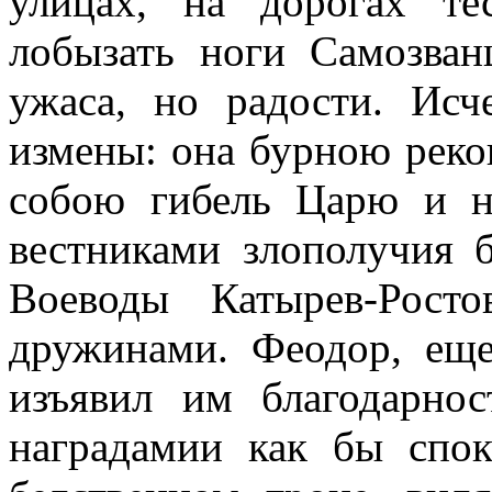
улицах, на дорогах т
лобызать ноги Самозван
ужаса, но радости. Исч
измены: она бурною реко
собою гибель Царю и н
вестниками злополучия 
Воеводы Катырев-Рост
дружинами. Феодор, еще
изъявил им благодарнос
наградамии как бы спо