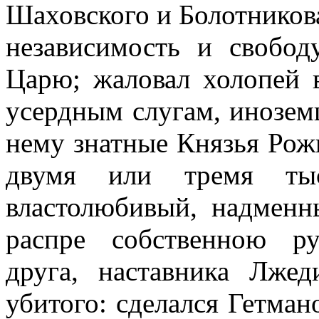
Шаховского и Болотникова
независимость и свобод
Царю; жаловал холопей 
усердным слугам, инозем
нему знатные Князья Ро
двумя или тремя тыс
властолюбивый, надменн
распре собственною р
друга, наставника Лжед
убитого: сделался Гетман