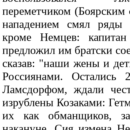
переметчиком (Боярским
нападением смял ряды 
кроме Немцев: капита
предложил им братски сое
сказав: "наши жены и дет
Россиянами. Остались 
Ламсдорфом, ждали чес
изрублены Козаками: Гет
их как обманщиков, з
накануне. Сия измена Не