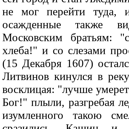
не мог перейти туда, 
осажденные также ви
Московским братьям: "
хлеба!" и со слезами пр
(15 Декабря 1607) остал
Литвинов кинулся в реку
восклицая: "лучше умерет
Бог!" плыли, разгребая л
изумленного такою см
сразились. Кашин и Р