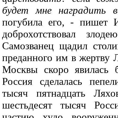
будет мне наградить в
погубила его, - пишет 
доброхотствовал злод
Самозванец щадил столи
преданного им в жертву 
Москвы скоро явилась б
Россия сделалась пепе
тысяч пятнадцать Ляхо
шестьдесят тысяч Росс
частию худо вооружен