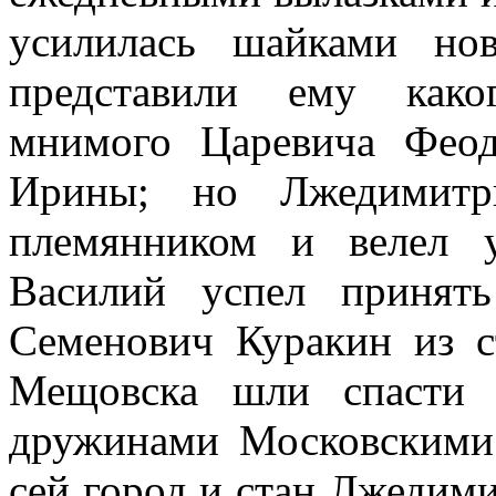
усилилась шайками но
представили ему каког
мнимого Царевича Феод
Ирины; но Лжедимитр
племянником и велел у
Василий успел принят
Семенович Куракин из с
Мещовска шли спасти 
дружинами Московскими 
сей город и стан Лжедими