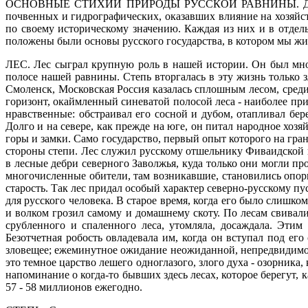
ОСНОВНЫЕ СТИХИИ ПРИРОДЫ РУССКОЙ РАВНИНЫ.
Д
почвенных и гидрографических, оказавших влияние на хозяйст
по своему историческому значению. Каждая из них и в отдел
положены были основы русского государства, в котором мы жив
ЛЕС.
Лес сыграл крупную роль в нашей истории. Он был мног
полосе нашей равнины. Степь вторгалась в эту жизнь только
Смоленск, Московская Россия казалась сплошным лесом, сред
горизонт, окаймленный синеватой полосой леса - наиболее пр
нравственные: обстраивал его сосной и дубом, отапливал бе
Долго и на севере, как прежде на юге, он питал народное хо
горы и замки. Само государство, первый опыт которого на гран
стороны степи. Лес служил русскому отшельнику Фиваидской 
в лесные дебри северного Заволжья, куда только они могли пр
многочисленные обители, там возникавшие, становились опор
старость. Так лес придал особый характер северно-русскому пу
для русского человека. В старое время, когда его было слишк
и волком грозил самому и домашнему скоту. По лесам свивали
срубленного и спаленного леса, утомляла, досаждала. Эти
Безотчетная робость овладевала им, когда он вступал под ег
зловещее; ежеминутное ожидание неожиданной, непредвидимой
это темное царство лешего одноглазого, злого духа - озорника
напоминание о когда-то бывших здесь лесах, которое берегут, к
57 - 58 миллионов ежегодно.