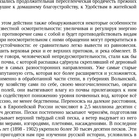
азались продолжительная переселенческая бродячесть прежних
ушие к домашнему благоустройству, к Удобствам в житейской
в этом действии также обнаруживаются некоторые особенности
известной осмотрительности: увеличивая и регулируя энергию
в противоречие сама с собой и будет противодействовать видам
, при неосмотрительном с ними обращении могут превратиться в
стойчивости: ее сравнительно легко вывести из равновесия.
ть верховья реки и ее верхних притоков, и река обмелеет. В
е говоря, человеческой непредусмотрительности, стали как бы
 почва, с которой распашка сдёрнула скреплявший её дерновый
е в самых разносторонних направлениях. Уже самые старые
утанную сеть, которая все более расширяется и усложняется,
именно в обработанной части степи, в губерниях Волынской,
у хозяйству сами по себе, своею многочисленностью, овраги
ых полей, они вытягивают влагу из почвы прилегающих к ним
ов содействуют понижению уровня почвенных вод, которое всё
ию, не менее бедственны. Переносясь на далекие расстояния,
х в Европейской России исчисляют в 2,5 миллиона десятин с
яч десятин. Пески постепенно засыпают чернозём, подготовляя
ывает верхний твёрдый слой песка, а ветер выдувает из него
ми мерами, изгородями, плетнями, насаждениями. В последние
ет (1898 - 1902) укрепило более 30 тысяч десятин песков. Эти
пригодятся нам при изучении русской истории, условились в