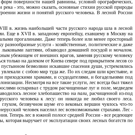
 форм поверхности нашей равнины, условий орографических,
 река - это, можно сказать, основные стихии русской природы
троении жизни и понятий русского человека. В лесной России
II в. жизнь наибольшей части русского народа шла в лесной
и. Еще в XVII в. западному европейцу, ехавшему в Москву на
малыми прогалинами. Даже теперь более или менее просторный
у разнообразные услуги - хозяйственные, политические и даже
го лыковыми лаптями, обзаводил домашней посудой и мочалом.
ежным убежищем от внешних врагов, заменяя русскому человеку
ься только на далеком от Киева севере под прикрытием лесов со
в пустынном безмолвии искавшие спасения души, устремлялись
 увлекали с собою мир туда же. По их следам шли крестьяне, и
и приходскими храмами, и ссудодателями, и богадельнями под
лонизации. Несмотря на все такие услуги, лес всегда был тяжел
арослями оспаривал с трудом расчищенные луг и поле, медведем
 заводилось лесное хлебопашество на
пали,
расчищенной из-под
сского человека к лесу: он никогда не любил своего леса.
в глухом, беззвучном шуме его вековых вершин чуялось что-то
ерусский человек населил лес всевозможными страхами. Лес -
ения. Теперь лес в южной полосе средней России - все редеющее
зны, которая выручает от эксплуатации своих лесных богатств по