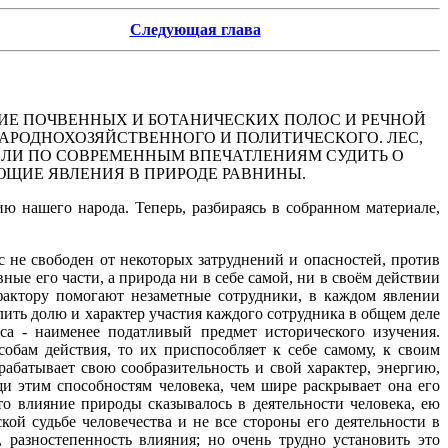
Следующая глава
НИЕ ПОЧВЕННЫХ И БОТАНИЧЕСКИХ ПОЛОС И РЕЧНОЙ
АРОДНОХОЗЯЙСТВЕННОГО И ПОЛИТИЧЕСКОГО. ЛЕС,
О ЛИ ПО СОВРЕМЕННЫМ ВПЕЧАТЛЕНИЯМ СУДИТЬ О
ЮЩИЕ ЯВЛЕНИЯ В ПРИРОДЕ РАВНИНЫ.
 нашего народа. Теперь, разбираясь в собранном материале,
 не свободен от некоторых затруднений и опасностей, против
е его части, а природа ни в себе самой, ни в своём действии
фактору помогают незаметные сотрудники, в каждом явлении
лить долю и характер участия каждого сотрудника в общем деле
са - наименее податливый предмет исторического изучения.
обам действия, то их приспособляет к себе самому, к своим
рабатывает свою сообразительность и свой характер, энергию,
и этим способностям человека, чем шире раскрывает она его
о влияние природы сказывалось в деятельности человека, ею
ой судьбе человечества и не все стороны его деятельности в
 разностепенность влияния; но очень трудно установить это