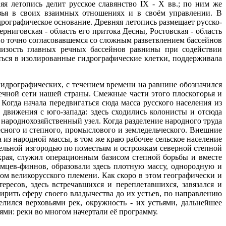
я летопись делит русское славянство IX - Х вв.; по ним же
язья в своих взаимных отношениях и в своём управлении. В
рографическое основание. Древняя летопись размещает русско-
рниговская - область его притока Десны, Ростовская - область
ьно точно согласовавшемся со сложным разветвлением бассейнов
лизость главных речных бассейнов равнины при содействии
ться в изолированные гидрографические клетки, поддерживала
идрографических, с течением времени на равнине обозначился
чной сети нашей страны. Смежные части этого плоскогорья и
огда начала передвигаться сюда масса русского населения из
 движения с юго-запада: здесь сходились колонисты и отсюда
 и народнохозяйственный узел. Когда разделение народного труда
есного и степного, промыслового и земледельческого. Внешние
из народной массы, в том же краю рабочее сельское население
льной изгородью по поместьям и острожкам северной степной
 края, служил операционным базисом степной борьбы и вместе
мцев-финнов, образовали здесь плотную массу, однородную и
ом великорусского племени. Как скоро в этом географически и
ресов, здесь встречавшихся и переплетавшихся, завязался и
ирить сферу своего владычества до их устьев, по направлению
лился верховьями рек, окружность - их устьями, дальнейшее
ями: реки во многом начертали её программу.