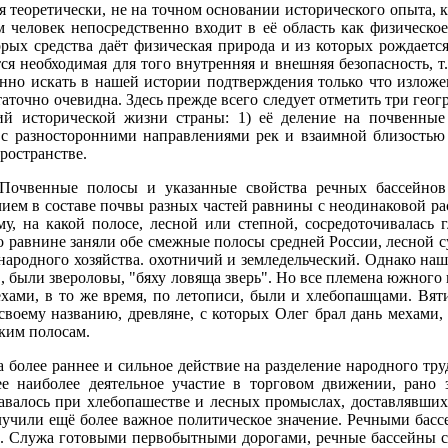
я теоретически, не на точном основании исторического опыта, к
м человек непосредственно входит в её область как физическо
орых средства даёт физическая природа и из которых рождаетс
тся необходимая для того внутренняя и внешняя безопасность, т
нно искать в нашей истории подтверждения только что изложен
таточно очевидна. Здесь прежде всего следует отметить три геог
вий исторической жизни страны: 1) её деление на почвенны
и с разносторонними направлениями рек и взаимной близость
ространстве.
очвенные полосы и указанные свойства речных бассейнов 
чием в составе почвы разных частей равнины с неодинаковой ра
, на какой полосе, лесной или степной, сосредоточивалась г
 по равнине заняли обе смежные полосы средней России, лесной 
народного хозяйства. охотничий и земледельческий. Однако наша
, были звероловы, "бяху ловяща зверь". Но все племена южного 
ехами, в то же время, по летописи, были и хлебопашцами. Вят
 своему названию, древляне, с которых Олег брал дань мехами, 
ким полосам.
ла более раннее и сильное действие на разделение народного т
 наиболее деятельное участие в торговом движении, рано з
ставалось при хлебопашестве и лесных промыслах, доставлявших
учили ещё более важное политическое значение. Речными бассе
ы. Служа готовыми первобытными дорогами, речные бассейны 