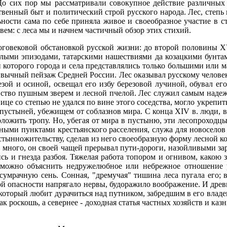
о сих пор мы рассматривали совокупное действие различных
венный быт и политический строй русского народа. Лес, степь и
ьности сама по себе приняла живое и своеобразное участие в с
ем: с леса мы и начнем частичный обзор этих стихий.
овековой обстановкой русской жизни: до второй половины XVI
 злыми эпизодами, татарскими нашествиями да козацкими бунтам
и которого города и села представлялись только большими или 
ивычный пейзаж Средней России. Лес оказывал русскому человек
резой и осиной, освещал его избу березовой лучиной, обувал е
зяйство пушным зверем и лесной пчелой. Лес служил самым над
ице со степью не удался по вине этого соседства, могло укрепит
пустыней, убежищем от соблазнов мира. С конца XIV в. люди, 
оложить тропу. Но, убегая от мира в пустыню, эти лесопроходцы
ными пунктами крестьянского расселения, служа для новоселов 
стынножительству, сделав из него своеобразную форму лесной ко
ом много, он своей чащей прерывал пути-дороги, назойливыми з
сь и гнезда разбоя. Тяжелая работа топором и огнивом, какою
м можно объяснить недружелюбное или небрежное отношение ру
о сумрачную сень. Сонная, "дремучая" тишина леса пугала его; 
 опасности напрягало нервы, будоражило воображение. И древн
, который любит дурачиться над путником, забредшим в его влад
ак роскошь, а севернее - доходная статья частных хозяйств и ка