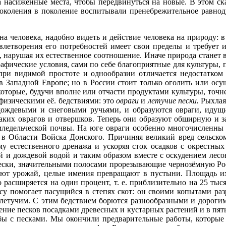
а насиженные места, чтобы передвинуться на новые. В этом ск
 поколения в поколение воспитывали пренебрежительное равнод
а человека, надобно видеть и действие человека на природу: 
влетворения его потребностей имеет свои пределы и требует 
, нарушая их естественное соотношение. Иначе природа станет 
ографические условия, сами по себе благоприятные для культуры
и видимой простоте и однообразии отличается недостатком у
 Западной Европе; но в России стоит только оголить или осуши
которые, будучи вполне или отчасти продуктами культуры, точне
изическими её. бедствиями: это
овраги
и
летучие пески.
Рыхлая
ождевыми и снеговыми ручьями, и образуются овраги, идущи
аких оврагов и отвершков. Теперь они образуют обширную и зап
ледельческой почвы. На юге овраги особенно многочисленны 
и в Области Войска Донского. Причиняя великий вред сельском
тему естественного дренажа и ускоряя сток осадков с окрестн
ой и дождевой водой и таким образом вместе с оскудением лес
пески, значительными полосами прорезывающие чернозёмную Росс
жают урожай, целые имения превращают в пустыни. Площадь и
расширяется на один процент, т. е. приблизительно на 25 тыс
у помогает пасущийся в степях скот: он своими копытами разр
 летучим. С этим бедствием борются разнообразными и дороги
ние песков посадками древесных и кустарных растений и в пять л
бы с песками. Мы окончили предварительные работы, которые 