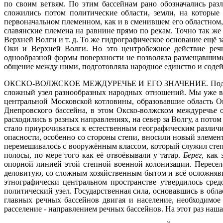
по своим ветвям. По этим бассейнам рано обозначались раз
сложились потом политические области, земли, на которые
первоначальном племенном, как и в сменившем его областном,
славянские племена на равнине прямо по рекам. Точно так же 
Верхней Волги и т. д. То же гидрографическое основание ещё 
Оки и Верхней Волги. Но это центробежное действие речн
однообразной формы поверхности не позволяла размещавшимся
общение между ними, подготовляла народное единство и соде
ОКСКО-ВОЛЖСКОЕ МЕЖДУРЕЧЬЕ И ЕГО ЗНАЧЕНИЕ.
Под
сложный узел разнообразных народных отношений. Мы уже ви
центральной Московской котловины, образовавшие область Ок
Днепровского бассейна, в этом Окско-волжском междуречье о
расходились в разных направлениях, на север за Волгу, а потом
стало приурочиваться к естественным географическим различи
опасности, особенно со стороны степи, вносили новый элемен
перемешивалось с вооружённым классом, который служил сте
полосы, по мере того как её отвоёвывали у татар.
Берег,
как 
опорной линией этой степной военной колонизации. Пересел
деловитую, со сложным хозяйственным бытом и всё осложнявши
этнографически центральном пространстве утвердилось сред
политический узел. Государственная сила, основавшись в обл
главных речных бассейнов двигая и население, необходимое
расселение - направлением речных бассейнов. На этот раз наш