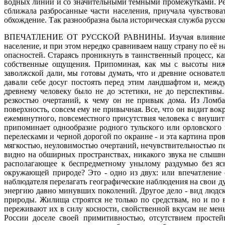
водных линий и со значительными темными промежутками. Рек
сближала разбросанные части населения, приучала чувствова
обхождение. Так разнообразна была историческая служба русск
ВПЕЧАТЛЕНИЕ ОТ РУССКОЙ РАВНИНЫ.
Изучая влияние 
население, и при этом нередко сравниваем нашу страну по её
опасностей. Стараясь проникнуть в таинственный процесс, 
собственные ощущения. Припоминая, как мы с высоты ниже
заволжской дали, мы готовы думать, что и древние основат
давали себе досуг постоять перед этим ландшафтом и, межд
древнему человеку было не до эстетики, не до перспективы
резкостью очертаний, к чему он не привык дома. Из Ломба
поверхность, совсем ему не привычная. Все, что он видит вок
ежеминутного, повсеместного присутствия человека с внуши
припоминает однообразие родного тульского или орловского 
перелесками и черной дорогой по окраине - и эта картина пров
мягкостью, неуловимостью очертаний, нечувствительностью пе
видно на обширных пространствах, никакого звука не слышно
располагающее к беспредметному унылому раздумью без ясн
окружающей природе? Это - одно из двух: или впечатление 
наблюдателя перелагать географические наблюдения на свои д
энергию давно минувших поколений. Другое дело - вид людс
природы. Жилища строятся не только по средствам, но и по
переживают их в силу косности, свойственной вкусам не мен
России доселе своей примитивностью, отсутствием простей