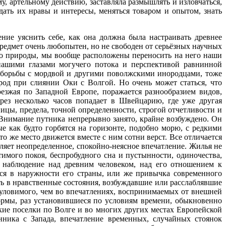
 артельному действию, заставляла размышлять и изловчаться,
дать их нравы и интересы, меняться товаром и опытом, знать
ие уяснить себе, как она должна была настраивать древнее
редмет очень любопытен, но не свободен от серьёзных научных
го природы, мы вообще расположены переносить на него наши
нашими глазами могучего потока и перспективой равнинной
я борьбы с мордвой и другими поволжскими инородцами, тоже
род при слиянии Оки с Волгой. Но очень может статься, что
езжая по Западной Европе, поражается разнообразием видов,
ез несколько часов попадает в Швейцарию, где уже другая
ницы, предела, точной определенности, строгой отчетливости и
Внимание путника непрерывно занято, крайне возбуждено. Он
е как будто горбятся на горизонте, подобно морю, с редкими
то же место движется вместе с ним сотни верст. Все отличается
ляет неопределенное, спокойно-неясное впечатление. Жилья не
имого покоя, беспробудного сна и пустынности, одиночества,
е наблюдение над древним человеком, над его отношением к
тся в наружности его страны, или же привычка современного
ть в нравственные состояния, возбуждавшие или расслаблявшие
уловимого, чем во впечатлениях, воспринимаемых от внешней
ормы, раз установившиеся по условиям времени, обыкновенно
кие поселки по Волге и во многих других местах Европейской
нника с Запада, впечатление временных, случайных стоянок