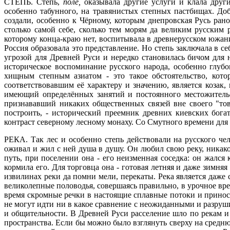
СТЕПЬ.
Степь,
поле,
оказывала другие услуги и клала друг
особенно табунного, на травянистых степных пастбищах. До
создали, особенно к Чёрному, которым днепровская Русь ра
столько самой себе, сколько тем морям да великим русским р
которому конца-краю нет, воспитывала в древнерусском южан
Россия образовала это представление. Но степь заключала в с
угрозой для Древней Руси и нередко становилась бичом для н
историческое воспоминание русского народа, особенно глубо
хищным степным азиатом - это такое обстоятельство, кот
соответствовавшим её характеру и значению, является козак
имеющий определённых занятий и постоянного местожительс
признававший никаких общественных связей вне своего "тов
построить, - исторический преемник древних киевских бога
контраст северному лесному монаху. Со Смутного времени для 
РЕКА.
Так лес и особенно степь действовали на русского че
оживал и жил с ней душа в душу. Он любил свою реку, никако
путь, при поселении она - его неизменная соседка: он жался
кормила его. Для торговца она - готовая летняя и даже зимн
извилинах реки да помни мели, перекаты. Река является даже 
великолепные половодья, совершаясь правильно, в урочное вре
время скромные речки в настоящие сплавные потоки и принося
не могут идти ни в какое сравнение с неожиданными и разру
и общительности. В Древней Руси расселение шло по рекам и
пространства. Если бы можно было взглянуть сверху на средн