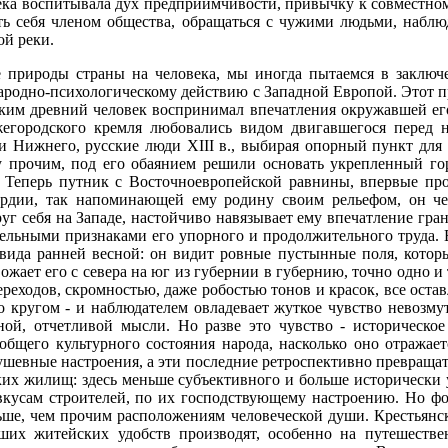
а воспитывала дух предприимчивости, привычку к совместному,
ть себя членом общества, обращаться с чужими людьми, наблю
ой реки.
природы страны на человека, мы иногда пытаемся в заключен
 народно-психологическому действию с Западной Европой. Этот п
каким древний человек воспринимал впечатления окружавшей е
городского кремля любовались видом двигавшегося перед 
ели Нижнего, русские люди XIII в., выбирая опорный пункт дл
у прочим, под его обаянием решили основать укрепленный го
. Теперь путник с Восточноевропейской равнины, впервые про
рдии, так напоминающей ему родину своим рельефом, он чер
руг себя на Западе, настойчиво навязывает ему впечатление гра
тельными признаками его упорного и продолжительного труда. 
вида ранней весной: он видит ровные пустынные поля, которы
ожает его с севера на юг из губернии в губернию, точно одно и 
реходов, скромностью, даже робостью тонов и красок, все остав
 кругом - и наблюдателем овладевает жуткое чувство невозмут
ой, отчетливой мысли. Но разве это чувство - историческо
общего культурного состояния народа, насколько оно отражае
ушевные настроения, а эти последние ретроспективно превраща
ких жилищ: здесь меньше субъективного и больше исторически 
 вкусам строителей, по их господствующему настроению. Но ф
ьше, чем прочим расположениям человеческой души. Крестьянс
ших житейских удобств производят, особенно на путешестве