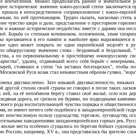
ие впечатления. Можно предполагать раннее и значительное р
брое историческое значение южно-русской степи заключается 
но пришла в непосредственное соприкосновение с южно-европей
екам, по ней протекающим. Трудно сказать, насколько степь ш
ине чувство шири и дали, представление о просторном горизон
ебе и важные исторические неудобства: вместе с дарами она нес
её. Борьба со степным кочевником, половчином, злым татарино
ко врезавшееся в его памяти и наиболее ярко выразившееся в
орое одно может покрыть не один европейский недочёт в ру
, по общерусскому значению слова - бездомный и бездольный, 
тва, а по первоначальному и простейшему южнорусскому свое
ариства", удалец, отдававший всего себя борьбе с неверными
тырей, стоявших в степи "на заставах богатырских", чтобы 
Московской Руси козак стал ненавистным образом гуляки, "вора
ловека двусмысленно. Зато никакой двусмысленности, никаких 
й другой стихии своей страны не говорил в песне таких ласковы
 к ней, на её непоёмном берегу ставил своё жильё, село или д
яя ледяная дорога, не грозила ни бурями, ни подводными камням
своего рода воспитательницей чувства порядка и общественного
мя, не имеют ничего себе подобного в западноевропейской гидро
т неисчислимую пользу судоходству, торговле, луговодству, ог
шительными наводнениями западноевропейских горных рек. Рус
 жилые места особенно сгущались по берегам бойких судоходны
юю Россию, например, XV в., она представилась бы зрителю сл