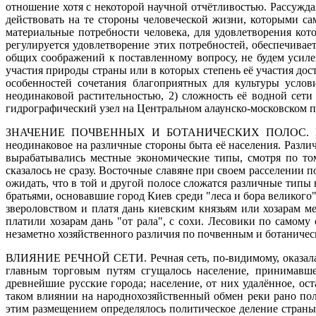
отношение хотя с некоторой научной отчётливостью. Рассужда
действовать на те стороны человеческой жизни, которыми са
материальные потребности человека, для удовлетворения кот
регулируется удовлетворение этих потребностей, обеспечивае
общих соображений к поставленному вопросу, не будем усиле
участия природы страны или в которых степень её участия дос
особенностей сочетания благоприятных для культуры усло
неодинаковой растительностью, 2) сложность её водной сет
гидрографический узел на Центральном алаунско-московском п
ЗНАЧЕНИЕ ПОЧВЕННЫХ И БОТАНИЧЕСКИХ ПОЛОС.
П
неодинаковое на различные стороны быта её населения. Разли
вырабатывались местные экономические типы, смотря по тому
сказалось не сразу. Восточные славяне при своем расселении
ожидать, что в той и другой полосе сложатся различные типы 
братьями, основавшие город Киев среди "леса и бора великого"
звероловством и платя дань киевским князьям или хозарам м
платили хозарам дань "от рала", с сохи. Лесовики по самому
незаметно хозяйственного различия по почвенным и ботаничес
ВЛИЯНИЕ РЕЧНОЙ СЕТИ.
Речная сеть, по-видимому, оказа
главным торговым путям сгущалось население, принимавшее
древнейшие русские города; население, от них удалённое, о
таком влиянии на народнохозяйственный обмен реки рано пол
этим размещением определялось политическое деление стран