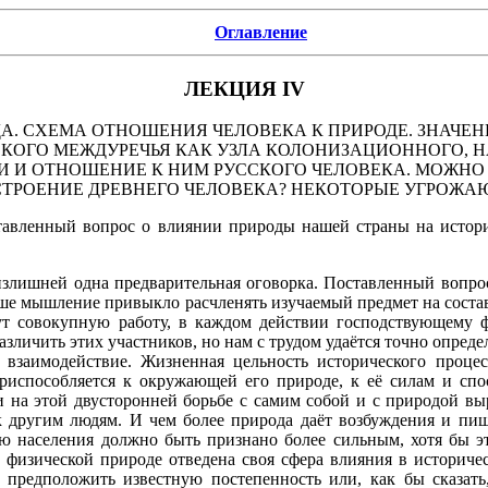
Оглавление
ЛЕКЦИЯ IV
А. СХЕМА ОТНОШЕНИЯ ЧЕЛОВЕКА К ПРИРОДЕ. ЗНАЧЕ
СКОГО МЕЖДУРЕЧЬЯ КАК УЗЛА КОЛОНИЗАЦИОННОГО, Н
РИИ И ОТНОШЕНИЕ К НИМ РУССКОГО ЧЕЛОВЕКА. МОЖН
ТРОЕНИЕ ДРЕВНЕГО ЧЕЛОВЕКА? НЕКОТОРЫЕ УГРОЖА
тавленный вопрос о влиянии природы нашей страны на историю
излишней одна предварительная оговорка. Поставленный вопрос
 мышление привыкло расчленять изучаемый предмет на составны
дут совокупную работу, в каждом действии господствующему 
зличить этих участников, но нам с трудом удаётся точно опреде
 взаимодействие. Жизненная цельность исторического процес
испособляется к окружающей его природе, к её силам и спос
 и на этой двусторонней борьбе с самим собой и с природой вы
 к другим людям. И чем более природа даёт возбуждения и пищ
ю населения должно быть признано более сильным, хотя бы эт
физической природе отведена своя сфера влияния в историческ
предположить известную постепенность или, как бы сказать,