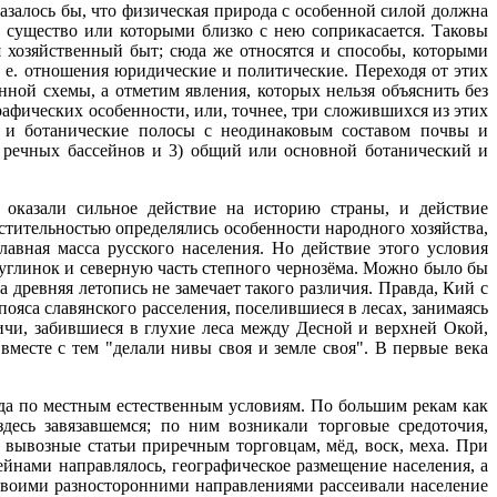
азалось бы, что физическая природа с особенной силой должна
е существо или которыми близко с нею соприкасается. Таковы
я хозяйственный быт; сюда же относятся и способы, которыми
. е. отношения юридические и политические. Переходя от этих
ной схемы, а отметим явления, которых нельзя объяснить без
рафических особенности, или, точнее, три сложившихся из этих
е и ботанические полосы с неодинаковым составом почвы и
ю речных бассейнов и 3) общий или основной ботанический и
оказали сильное действие на историю страны, и действие
стительностью определялись особенности народного хозяйства,
лавная масса русского населения. Но действие этого условия
суглинок и северную часть степного чернозёма. Можно было бы
 древняя летопись не замечает такого различия. Правда, Кий с
пояса славянского расселения, поселившиеся в лесах, занимаясь
ичи, забившиеся в глухие леса между Десной и верхней Окой,
вместе с тем "делали нивы своя и земле своя". В первые века
руда по местным естественным условиям. По большим рекам как
десь завязавшемся; по ним возникали торговые средоточия,
 вывозные статьи приречным торговцам, мёд, воск, меха. При
йнами направлялось, географическое размещение населения, а
своими разносторонними направлениями рассеивали население