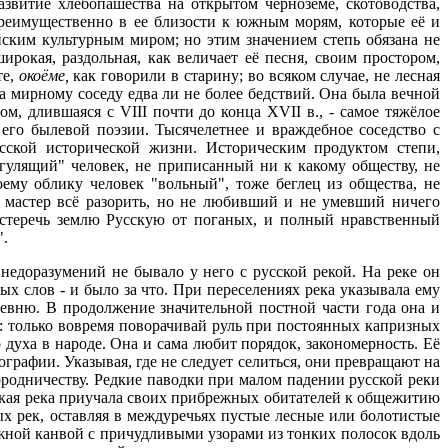
азвитие хлебопашества на открытом черноземе, скотоводства,
преимущественно в ее близости к южным морям, которые её и
ским культурным миром; но этим значением степь обязана не
ирокая, раздольная, как величает её песня, своим простором,
те,
окоёме,
как говорили в старину; во всяком случае, не лесная
ла мирному соседу едва ли не более бедствий. Она была вечной
м, длившаяся с VIII почти до конца XVII в., - самое тяжёлое
 его былевой поэзии. Тысячелетнее и враждебное соседство с
сской исторической жизни. Историческим продуктом степи,
"гулящий" человек, не приписанный ни к какому обществу, не
му облику человек "вольный", тоже беглец из общества, не
, мастер всё разорить, но не любивший и не умевший ничего
постеречь землю Русскую от поганых, и полный нравственный
".
недоразумений не бывало у него с русской рекой. На реке он
х слов - и было за что. При переселениях река указывала ему
еревню. В продолжение значительной постной части года она и
и: только вовремя поворачивай руль при постоянных капризных
 духа в народе. Она и сама любит порядок, закономерность. Её
графии. Указывая, где не следует селиться, они превращают на
ородничеству. Редкие паводки при малом падении русской реки
ская река приучала своих прибрежных обитателей к общежитию
х рек, оставляя в междуречьях пустые лесные или болотистые
ожной канвой с причудливыми узорами из тонких полосок вдоль