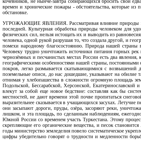
кочевников, не нынче-завтра собирающихся бросить свои едв
времен и хронические пожары - обстоятельства, которые из
обстановке.
УГРОЖАЮЩИЕ ЯВЛЕНИЯ.
Рассматривая влияние природы н
последней. Культурная обработка природы человеком для удо
физических сил, нельзя истощать их и выводить из равновесия
человека, одной рукой разрушая то, что создала другой, и ге
помехи народному благосостоянию. Природа нашей страны пр
Человеку трудно уничтожить источники питания горных рек в
чернозёмных и песчанистых местах России есть два явления, 
географическими особенностями нашей страны, постоянными ф
покров, легко размывается скатывающимися с возвышений д
поземельные описи, до нас дошедшие, указывают на обилие т
отнимая у хлебопашества в сложности огромную площадь зем
Подольской, Бессарабской, Херсонской, Екатеринославской 
влекут за собой еще новое бедствие: составляя как бы сис
местностей, не дают времени этой почве пропитаться снегов
выразительнее сказывается в учащающихся засухах. Летучие 
они засыпают дороги, пруды, озёра, засоряют реки, уничто
лишком, и эта площадь, по сделанным наблюдениям, ежегодно 
Южной России со временем участь Туркестана. Этому процесс
скрепляющие его органические вещества, и песок становится
годы министерство земледелия повело систематическое укрепле
цифры убедительно говорят о трудности и медленности борь