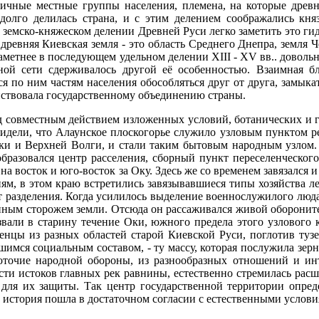
личные местные группы населения, племена, на которые древня
 долго делилась страна, и с этим делением соображались кн
 земско-княжеском делении Древней Руси легко заметить это гид
древняя Киевская земля - это область Среднего Днепра, земля Че
заметнее в последующем удельном делении XIII - XV вв.. довол
ой сети сдерживалось другой её особенностью. Взаимная б
 по ним частям населения обособляться друг от друга, замыка
йствовала государственному объединению страны.
 совместным действием изложенных условий, ботанических и г
дели, что Алаунское плоскогорье служило узловым пунктом ре
и и Верхней Волги, и стали таким бытовым народным узлом. К
бразовался центр расселения, сборный пункт переселенческого
 на восток и юго-восток за Оку. Здесь же со временем завязался
ям, в этом краю встретились завязывавшиеся типы хозяйства л
т разделения. Когда усилилось выделение военнослужилого люда 
пным сторожем земли. Отсюда он рассаживался живой обороните
звали в старину течение Оки, южного предела этого узлового
енцы из разных областей старой Киевской Руси, поглотив тузе
мся социальным составом, - ту массу, которая послужила зерн
оточие народной обороны, из разнообразных отношений и инте
асти истоков главных рек равнины, естественно стремилась расш
 для их защиты. Так центр государственной территории опреде
а история пошла в достаточном согласии с естественными услови