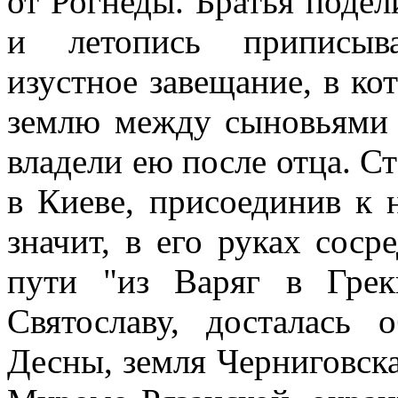
от Рогнеды. Братья подели
и летопись приписыва
изустное завещание, в ко
землю между сыновьями 
владели ею после отца. С
в Киеве, присоединив к 
значит, в его руках соср
пути "из Варяг в Грек
Святославу, досталась 
Десны, земля Черниговск