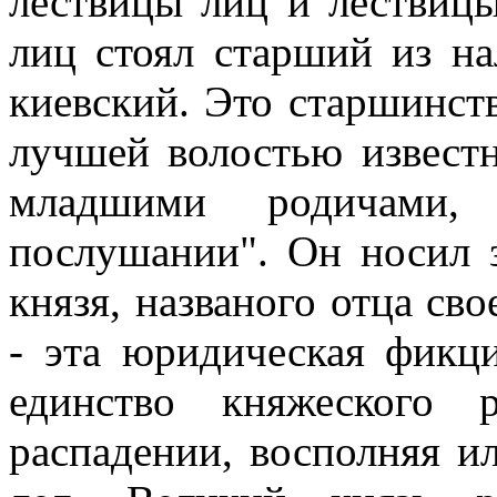
лествицы лиц и лествицы
лиц стоял старший из на
киевский. Это старшинст
лучшей волостью извест
младшими родичами,
послушании". Он носил 
князя, названого отца св
- эта юридическая фикц
единство княжеского 
распадении, восполняя и