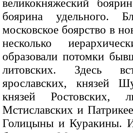
великокняжеский бояри
боярина удельного. Б
московское боярство в но
несколько иерархиче
образовали потомки быв
литовских. Здесь вс
ярославских, князей Ш
князей Ростовских, л
Мстиславских и Патрикее
Голицыны и Куракины. И