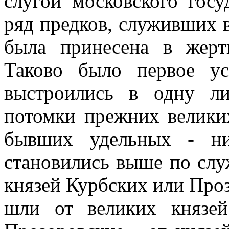
слугой московского гос
ряд предков, служивших 
была принесена в жерт
Таково было первое у
выстроились в одну л
потомки прежних велики
бывших удельных - ни
становились выше по сл
князей Курбских или Про
шли от великих князей