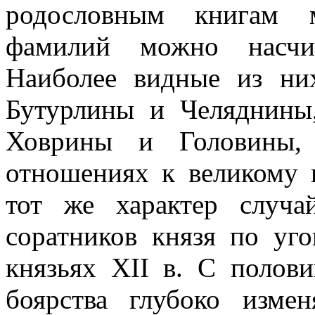
родословным книгам м
фамилий можно насчит
Наиболее видные из н
Бутурлины и Челяднины
Ховрины и Головины,
отношениях к великому 
тот же характер случа
соратников князя по уг
князьях XII в. С полов
боярства глубоко измен