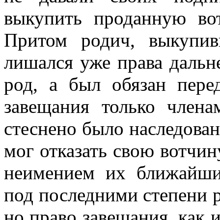
выкупить проданную во
Притом родич, выкупи
лишался уже права дальн
род, а был обязан пере
завещания только член
стеснено было наследова
мог отказать свою вотчи
неимением их ближайши
под последними степени р
но право завещания, как и