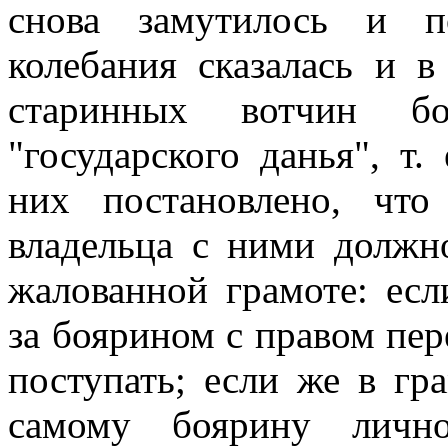
снова замутилось и п
колебания сказалась и в
старинных вотчин бо
"государского данья", т.
них постановлено, что
владельца с ними должно
жалованной грамоте: есл
за боярином с правом пере
поступать; если же в гр
самому боярину личн