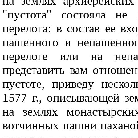
на землях архиерейских
"пустота" состояла не
перелога: в состав ее в
пашенного и непашенног
перелоге или на непа
представить вам отноше
пустоте, приведу неско
1577 г., описывающей зе
на землях монастырск
вотчинных пашни паханой