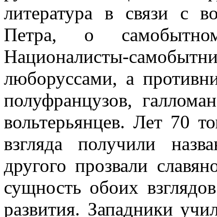
литература в связи с 
Петра, о самобытном
Националисты-само
люборуссами, а противн
полуфранцузов, галломан
вольтерьянцев. Лет 70 т
взгляда получили назва
другого прозвали славя
сущность обоих взглядов
развития. Западники учи