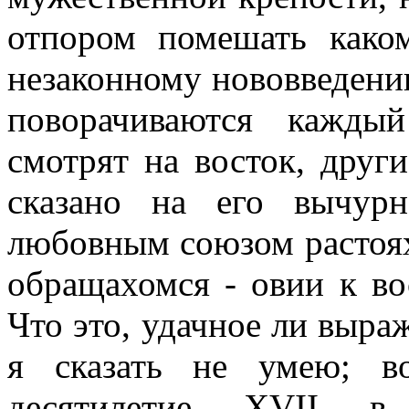
отпором помешать како
незаконному нововведению
поворачиваются кажды
смотрят на восток, други
сказано на его вычур
любовным союзом растоях
обращахомся - овии к вос
Что это, удачное ли выра
я сказать не умею; в
десятилетие XVII в.