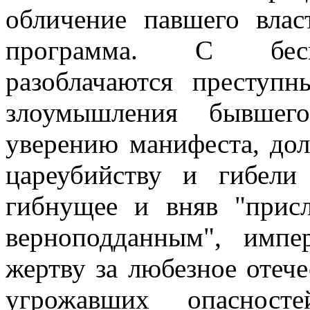
обличение павшего влас
программа. С бесп
разоблачаются преступ
злоумышления бывшего
уверению манифеста, до
цареубийству и гибели 
гибнущее и вняв "прис
верноподданным", импе
жертву за любезное отече
угрожавших опасност