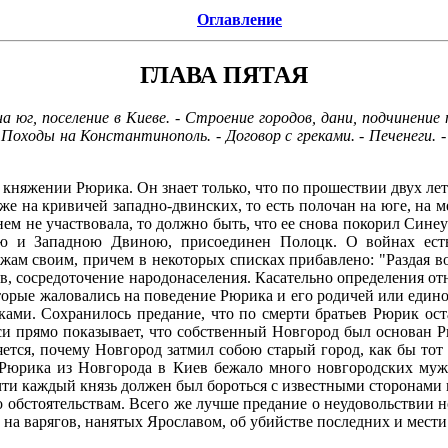
Оглавление
ГЛАВА ПЯТАЯ
а юг, поселение в Киеве. - Строение городов, дани, подчинение 
- Походы на Константинополь. - Договор с греками. - Печенеги. -
княжении Рюрика. Он знает только, что по прошествии двух лет
же на кривичей западно-двинских, то есть полочан на юге, на 
 нем не участвовала, то должно быть, что ее снова покорил Синеу
 и Западною Двиною, присоединен Полоцк. О войнах есть 
жам своим, причем в некоторых списках прибавлено: "Раздая в
одов, сосредоточение народонаселения. Касательно определения
торые жаловались на поведение Рюрика и его родичей или едино
ками. Сохранилось предание, что по смерти братьев Рюрик ост
си прямо показывает, что собственный Новгород был основан Рюр
няется, почему Новгород затмил собою старый город, как бы то
от Рюрика из Новгорода в Киев бежало много новгородских му
очти каждый князь должен был бороться с известными сторонами 
по обстоятельствам. Всего же лучше предание о неудовольствии
 на варягов, нанятых Ярославом, об убийстве последних и мест