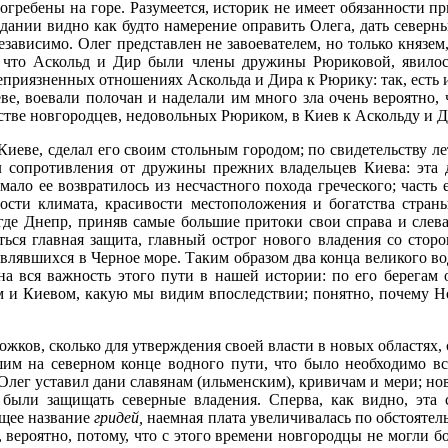
гребены на горе. Разумеется, историк не имеет обязанности при
едании видно как будто намерение оправить Олега, дать северн
езависимо. Олег представлен не завоевателем, но только князем
 что Аскольд и Дир были члены дружины Рюриковой, явилось
приязненных отношениях Аскольда и Дира к Рюрику: так, есть и
иеве, воевали полочан и наделали им много зла очень вероятн
стве новгородцев, недовольных Рюриком, в Киев к Аскольду и Д
Киеве, сделал его своим стольным городом; по свидетельству л
ил сопротивления от дружины прежних владельцев Киева: эта 
 мало ее возвратилось из несчастного похода греческого; часть
ости климата, красивости местоположения и богатства страны
, где Днепр, приняв самые большие притоки свои справа и слева
ться главная защита, главный острог нового владения со сторо
авлявшихся в Черное море. Таким образом два конца великого вод
а вся важность этого пути в нашей истории: по его берегам об
м и Киевом, какую мы видим впоследствии; понятно, почему Н
жков, сколько для утверждения своей власти в новых областях,
им на северном конце водного пути, что было необходимо всл
 Олег уставил дани славянам (ильменским), кривичам и мери; н
ыли защищать северные владения. Сперва, как видно, эта ст
бщее название
гридей,
наемная плата увеличивалась по обстоятель
, вероятно, потому, что с этого времени новгородцы не могли б