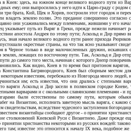
в Киев: здесь, на южном конце великого водного пути из Варя
одных ему; они выпросились у него идти к Царю-граду с родом св
и три брата, Кий, Щек и Хорив, построили этот городок и перем
чали владеть землею полян. Это предание совершенно согласно 
 давно они усаживались между племенами, жившими у его начала;
ц указывает путь из Варяг в Греки, прежде нежели начинает ра
ешествии апостола Андрея по этому пути; Аскольд и Дир прямо
усь, зная начало великого водного пути ранее прихода Рюрикова
пустошали окрестные страны, на что так ясно указывают свидет
оря в Черное только в виде малочисленных дружин, искавших 
 в землях, лежащих по восточному пути. Так, Аскольд и Дир отп
пути до самого того места, начиная с которого Днепр поворачива
тановились. Как видно, Киев в то время был притоном варягов,
ена Константина Багрянородного, Киев был сборным местом для
по некоторым известиям, перебежало из Новгорода много людей
иниться им; есть известия, что они дрались с степными вар
то варяги Аскольд и Дир засели в полянском городке Киеве, 
степными варварами и с окольными славянскими племенами - и 
олгарами были естественны по самому пути, которым обык
бег на Византию, исполнить заветную мысль варяга, с какою о
ским свидетельствам, вследствие чудесного заступления богороди
известием византийцы сообщают другое - о принятии христианст
вие столкновений Киевской Руси с Византиею. Даже прежде ещ
 о принятии христианства некоторыми из русских вождей: таково
го там; известие это относится к началу IX века, подобное же