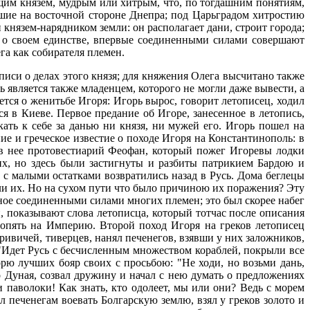
ещим князем, мудрым или хитрым, что, по тогдашним понятиям,
вшие на восточной стороне Днепра; под Царьградом хитростию
и князем-нарядником земли: он располагает дани, строит города;
 о своем единстве, впервые соединенными силами совершают
га как собирателя племен.
писи о делах этого князя; для княжения Олега высчитано также
ь является также младенцем, которого не могли даже вывести, а
ется о женитьбе Игоря: Игорь вырос, говорит летописец, ходил
я в Киеве. Первое предание об Игоре, занесенное в летопись,
скать к себе за данью ни князя, ни мужей его. Игорь пошел на
ие и греческое известие о походе Игоря на Константинополь: в
ив нее протовестиарий Феофан, который пожег Игоревы лодки
х, но здесь были застигнуты и разбиты патрикием Бардою и
с малыми остатками возвратились назад в Русь. Дома беглецы
гли их. Но на сухом пути что было причиною их поражения? Эту
ное соединенными силами многих племен; это был скорее набег
 показывают слова летописца, который тотчас после описания
и опять на Империю. Второй поход Игоря на греков летописец
 кривичей, тиверцев, нанял печенегов, взявши у них заложников,
 "Идет Русь с бесчисленным множеством кораблей, покрыли все
орю лучших бояр своих с просьбою: "Не ходи, но возьми дань,
о Дуная, созвал дружину и начал с нею думать о предложениях
и паволоки! Как знать, кто одолеет, мы или они? Ведь с морем
л печенегам воевать Болгарскую землю, взял у греков золото и