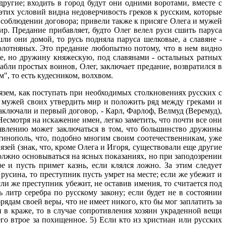
другие; входить в город будут они одними воротами, вместе с
этих условий видна недоверчивость греков к русским, которые
 соблюдении договора; привели также к присяге Олега и мужей
ир. Предание прибавляет, будто Олег велел руси сшить паруса
ли они домой, то русь подняла паруса шелковые, а славяне -
 полотняных. Это предание любопытно потому, что в нем видно
е, но дружину княжескую, под славянами - остальных ратных
абли простых воинов, Олег, заключает предание, возвратился в
", то есть кудесником, волхвом.
язем, как поступать при необходимых столкновениях русских с
ад мужей своих утвердить мир и положить ряд между греками и
аключали и первый договор, - Карл, Фарлоф, Велмуд (Веремуд),
Несмотря на искажение имен, легко заметить, что почти все они
у явлению может заключаться в том, что большинство дружины
тинополь, что, подобно многим своим соотечественникам, уже
зей (знак, что, кроме Олега и Игоря, существовали еще другие
лжно основываться на ясных показаниях, но при заподозрении
е и пусть примет казнь, если клялся ложно. За этим следует
русина, то преступник пусть умрет на месте; если же убежит и
сли же преступник убежит, не оставив имения, то считается под
 литр серебра по русскому закону; если будет не в состоянии
брядам своей веры, что не имеет никого, кто бы мог заплатить за
н в краже, то в случае сопротивления хозяин украденной вещи
него втрое за похищенное. 5) Если кто из христиан или русских