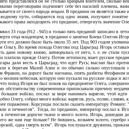
яти представлялся он не столько храбрым воителем, сколько в
овкими переговорами подчиняет себе без насилий племена, жи
зывается от своего народа
вещим
. В предании он является также 
 водному пути, собираются под одно знамя, получают понятие
какого права заподозрить это предание, отвергнуть значение Оле
жил 33 года (912 - 945) и только пять преданий записано в лето
о смерти отца младенцем; в предании о занятии Киева Олегом Игор
рти его должно было быть около 35 лет. Под 903 годом упомина
м Ольгу. Во время похода Олегова под Царьград Игорь оставалс
ить дани новому князю, з
атворились
от него, т. е. не стали пу
и платили прежде Олегу. Потом летописец знает русское предан
лгары дали весть в Царьград, что идет Русь; выслан был прот
тали к берегам Малой Азии и по обычаю сильно опустошали и
ам Фракии, на дороге были нагнаны, опять разбиты Феофаном и 
чно молния небесная, которую они пускали на русские лодки и ж
 что поход Игоря не был похож на предприятие Олега, совершен
му обстоятельству современники приписывали причину неудачи,
 большое войско, послал за море нанимать варягов, чтоб идт
добно Олегу, собрал много войска: варягов, русь, полян, славян,
ежнее поражение. Корсунцы послали сказать императору Роману:
няли и печенегов". Тогда, по преданию, император послал к Иг
 к печенегам дорогие ткани и много золота. Игорь, дошедши д
чего же нам еще больше? Не бившись, возьмем золото, серебро 
 морской, одна смерть всем". Игорь послушался дружины, приказа