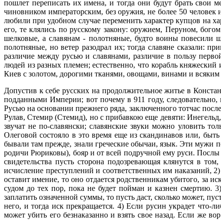
пошлет переписать их имена, и тогда они будут брать свои м
чиновником императорским, без оружия, не более 50 человек 
любили при удобном случае переменить характер купцов на ха
его, те клялись по русскому закону: оружием, Перуном, бого
шелковые, а славянам - полотняные, будто воины повесили щ
полотняные, но ветер разодрал их; тогда славяне сказали: п
различие между русью и славянами, различие в пользу перв
людей из разных племен; естественно, что корабль княжеский 
Киев с золотом, дорогими тканями, овощами, винами и всяким у
Допустив к себе русских на продолжительное житье в Констан
подданными Империи; вот почему в 911 году, следовательно, 
Русью на основании прежнего ряда, заключенного тотчас после
Рулав, Стемир (Стемид), но с прибавкою еще девяти: Инегельд,
звучат не по-славянски; славянские звуки можно уловить то
Олеговой состояло в это время еще из скандинавов или, быт
бывали там прежде, знали греческие обычаи, язык. Эти мужи п
родичи Рюриковы), бояр и от всей подручной ему руси. Посл
свидетельства пусть сторона подозревающая клянутся в том,
исчисление преступлений и соответственных им наказаний, 2) 
оставит имение, то оно отдается родственникам убитого, за ис
судом до тех пор, пока не будет пойман и казнен смертию. 3
заплатить означенной суммы, то пусть даст, сколько может, пуст
него, и тогда иск прекращается. 4) Если русин украдет что-
может убить его безнаказанно и взять свое назад. Если же вор