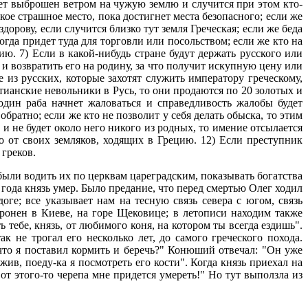
удет выброшен ветром на чужую землю и случится при этом кто-
кое страшное место, пока достигнет места безопасного; если же
орову, если случится близко тут земля Греческая; если же беда
огда придет туда для торговли или посольством; если же кто на
ю. 7) Если в какой-нибудь стране будут держать русского или
 и возвратить его на родину, за что получит искупную цену или
из русских, которые захотят служить императору греческому,
стианские невольники в Русь, то они продаются по 20 золотых и
один раба начнет жаловаться и справедливость жалобы будет
обратно; если же кто не позволит у себя делать обыска, то этим
и не будет около него никого из родных, то имение отсылается
о от своих земляков, ходящих в Грецию. 12) Если преступник
 греков.
ыли водить их по церквам цареградским, показывать богатства
 года князь умер. Было предание, что перед смертью Олег ходил
оге; все указывает нам на тесную связь севера с югом, связь
ронен в Киеве, на горе Щековице; в летописи находим также
 тебе, князь, от любимого коня, на котором ты всегда ездишь".
к не трогал его несколько лет, до самого греческого похода.
что я поставил кормить и беречь?" Конюший отвечал: "Он уже
 жив, поеду-ка я посмотреть его кости". Когда князь приехал на
от этого-то черепа мне придется умереть!" Но тут выползла из