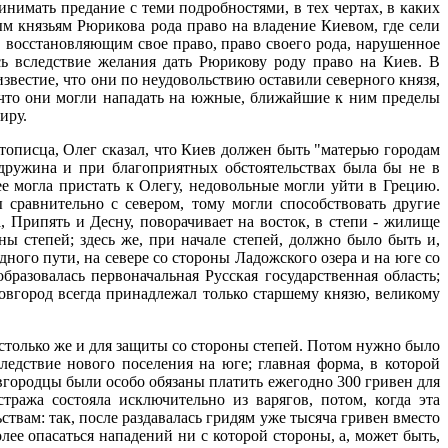
нимать предание с теми подробностями, в тех чертах, в каких
ым князьям Рюрикова рода право на владение Киевом, где сели
, восстановляющим свое право, право своего рода, нарушенное
 вследствие желания дать Рюрикову роду право на Киев. В
звестие, что они по неудовольствию оставили северного князя,
о, что они могли нападать на южные, ближайшие к ним пределы
иру.
етописца, Олег сказал, что Киев должен быть "матерью городам
дружина и при благоприятных обстоятельствах была бы не в
 ее могла пристать к Олегу, недовольные могли уйти в Грецию.
 сравнительно с севером, тому могли способствовать другие
, Припять и Десну, поворачивает на восток, в степи - жилище
ны степей; здесь же, при начале степей, должно было быть и,
ного пути, на севере со стороны Ладожского озера и на юге со
разовалась первоначальная Русская государственная область;
овгород всегда принадлежал только старшему князю, великому
 столько же и для защиты со стороны степей. Потом нужно было
едствие нового поселения на юге; главная форма, в которой
овгородцы были особо обязаны платить ежегодно 300 гривен для
ража состояла исключительно из варягов, потом, когда эта
ствам: так, после раздавалась гридям уже тысяча гривен вместо
олее опасаться нападений ни с которой стороны, а, может быть,