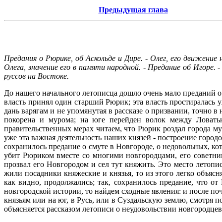
Предыдущая глава
Предания о Рюрике, об Аскольде и Дире. - Олег, его движение н
Олега, значение его в памяти народной. - Предание об Игоре. 
руссов на Востоке.
До нашего начального летописца дошло очень мало преданий о 
власть принял один старший Рюрик; эта власть простиралась у
дань варягам и не упомянутая в рассказе о призвании, точно в
покорена и мурома; на юге перейден волок между Ловатью
правительственных мерах читаем, что Рюрик роздал города му
уже эта важная деятельность наших князей - построение гор
сохранилось предание о смуте в Новгороде, о недовольных, ко
убит Рюриком вместе со многими новгородцами, его советни
прозвал его Новгородом и сел тут княжить. Это место летопи
жили посадники княжеские и князья, то из этого легко объяс
как видно, продолжались; так, сохранилось предание, что 
новгородской истории, то найдем сходные явления: и после п
князьям или на юг, в Русь, или в Суздальскую землю, смотря 
объясняется рассказом летописи о неудовольствии новгородцев