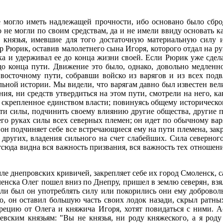
е могло иметь надлежащей прочности, ибо основано было сбр
 но не могли по своим средствам, да и не имели ввиду основать
е князья, имевшие для того достаточную материальную силу
ер Рюрик, оставив малолетнего сына Игоря, которого отдал на р
ка и удерживал ее до конца жизни своей. Если Рюрик уже сдел
до конца пути. Движение это было, однако, довольно медленно
осточному пути, собравши войско из варягов и из всех подвл
альной истории. Мы видели, что варягам давно был известен вел
я, ни средств утвердиться на этом пути, смотрели на него, как
е, скрепленное единством власти; повинуясь общему историческо
 эти силы, подчинить своему влиянию другие общества, другие п
его руках силы всех северных племен; он идет по обычному варя
он подчиняет себе все встречающиеся ему на пути племена, закре
т других, владения сильного на счет слабейших. Сила северног
сюда видна вся важность призвания, вся важность тех отношен
е днепровских кривичей, закрепляет себе их город Смоленск, саж
ленска Олег пошел вниз по Днепру, пришел в землю северян, взя
 ли был он употреблять силу или покорились они ему доброволь
ю, он оставил большую часть своих лодок назади, скрыл ратны
 Грецию от Олега и княжича Игоря, хотят повидаться с ними.
вским князьям: "Вы не князья, ни роду княжеского, а я роду