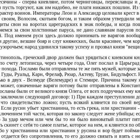
есячины - сперва киевляне, потом черниговцы, переяславцы и 
и пусть торгуют, как им надобно, не платя никаких пошлин. Из 
рактер воинов. Императоры Леон и Александр целовали крест в
м своим, Волосом, скотьим богом, и таким образом утвердили м
иты свои на воротах цареградских в знак победы, и когда пош
римемся за свои холстинные паруса, не дано славянам парусов
ой. Под именем руси здесь должно принимать не варягов вообщ
и другие, везшие бояр и слуг княжеских, были красивее, чем кор
зорочьем; народ удивился такому успеху и прозвал князя "вещим
тинополь, греческий двор должен был урядиться с киевским кн
по счету летописца, через четыре года, Олег послал в Царьгр
 похода. Послами были отправлены те же пять мужей, которые з
 Гуды, Руальд, Карн, Фрелаф, Рюар, Актеву, Труан, Бидульфост. 
лько в двух - Велмуде (Велемудре) и Стемире. Причина таком
ь может, означенные варяги потому были отправлены в Констан
осланы были от великого князя Олега, от всех подручных ему кня
ы заключили следующий договор: 1) При каждом преступлении до
 что свидетельство ложно; пусть всякий клянется по своей вер
Если русин убьет христианина, то есть грека, или христианин - 
ключением той части, которая по закону следует жене убийцы; е
) За удар мечом или чем бы то ни было виноватый платит пять
ь скинет с себя то самое платье, которое на нем, и клянется по о
либо у христианина или христианин у русина и вор будет пойма
 отдается без сопротивления, то его должно связать и взять с 