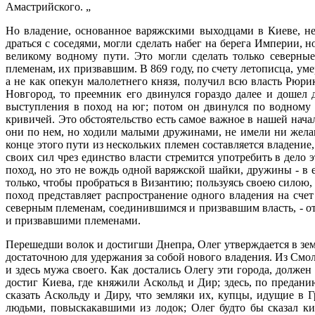
Амастрийского. „
Но владение, основанное варяжскими выходцами в Киеве, н
драться с соседями, могли сделать набег на берега Империи,
великому водному пути. Это могли сделать только северны
племенам, их призвавшим. В 869 году, по счету летописца, ум
а не как опекун малолетнего князя, получил всю власть Рюри
Новгород, то преемник его двинулся гораздо далее и дошел 
выступления в поход на юг; потом он двинулся по водному в
кривичей. Это обстоятельство есть самое важное в нашей нач
они по нем, но ходили малыми дружинами, не имели ни желани
конце этого пути из нескольких племен составляется владени
своих сил чрез единство власти стремится употребить в дело
поход, но это не вождь одной варяжской шайки, дружины - в 
только, чтобы пробраться в Византию; пользуясь своею силою, 
поход представляет распространение одного владения на сче
северным племенам, соединившимся и призвавшим власть, - от
и призвавшими племенами.
Перешедши волок и достигши Днепра, Олег утверждается в земл
достаточною для удержания за собой нового владения. Из Смо
и здесь мужа своего. Как достались Олегу эти города, должен
достиг Киева, где княжили Аскольд и Дир; здесь, по предани
сказать Аскольду и Диру, что земляки их, купцы, идущие в
людьми, повыскакавшими из лодок; Олег будто бы сказал кие