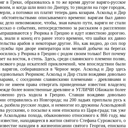
г в Греки, образовалось в то же время другое варяго-русское
оим, и когда шли вниз по Днепру, то увидели на горе городок,
ерли, а потомки их платят теперь дань козарам. Аскольд и Дир
с обстоятельствами описываемого времени: варягам был давно
 дело невозможное, чтобы, зная начало пути, варяги не стали
ссказ о событиях, непосредственно за рассказом о расселении
 выпрашиваются у Рюрика в Грецию и идут известною дорогою.
, знали и конец его ранее этого времени, что шайки их давно
ельства арабов и некоторые другие. Но, как видно, до сих пор
службы при дворе императора или мелкой добычи на берегах
росились у Рюрика в Грецию с родом своим только! Вот почему
ет на восток, в степь. Здесь, среди славянского племени полян,
 всякого рода искателей приключений, чем впоследствии были
 варягов, собиравшихся в Черное море. Аскольд и Дир здесь
, недовольных Рюриком; Аскольд и Дир стали вождями довольно
варами, с соседними славянскими племенами - древлянами и
то не имеем права отвергать приведенные известия: владелец
прежде более воинственные древляне и УГЛИЧИ ОБижали более
новенно русь ходила в Грецию. Ставши вождями довольно
ни отправились из Новгорода; на 200 ладьях приплыла русь к
цы, разбила русские лодки, и немногие из дружины Аскольдовой
ва русскими, о посылке к ним епископа из Царя-града; так уже
е Аскольдова похода, обыкновенно относимого к 866 году, мы
 известие, находящееся в житии святого Стефана Сурожского, о
 известие находим в жизнеописании святого Георгия, епископа