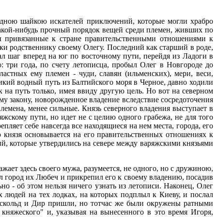
одною шайкою искателей приключений, которые могли храбро
 какой-нибудь прочный порядок вещей среди племен, живших по
 и привязанные к стране правительственными отношениями к
уки родственнику своему Олегу. Последний как старший в роде,
ал шаг вперед на юг по восточному пути, перейдя из Ладоги в
: три года, по счету летописца, пробыл Олег в Новгороде до
астных ему племен - чуди, славян (ильменских), мери, веси,
икий водный путь из Балтийского моря в Черное, давно ходили
 на путь только, имея ввиду другую цель. Но вот на северном
му закону, новорожденное владение вследствие сосредоточения
лемена, менее сильные. Князь северного владения выступает в
жскому пути, но идет не с целию одного грабежа, не для того
пляет себе навсегда все находящиеся на нем места, города, его
о князя основывается на его правительственных отношениях к
ий, которые утвердились на севере между варяжскими князьями
ает здесь своего мужа, разумеется, не одного, но с дружиною,
л город их Любеч и прикрепил его к своему владению, посадив
но - об этом нельзя ничего узнать из летописи. Наконец, Олег
х людей на тех лодках, на которых подплыл к Киеву, и послал
 Аскольд и Дир пришли, но тотчас же были окружены ратными
 княжеского" и, указывая на вынесенного в это время Игоря,