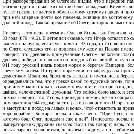
При разборе преданий об Олеге мы видим, что в народной пам
значило одно и то же: хитростию Олег овладевает Киевом, л
пугает греков, не дается в обман самому хитрому народу и про
при нем впервые почти все племена, жившие по восточному
дальний поход. Таково предание об Олеге, историк не имеет ни
По счету летописца, преемник Олегов Игорь, сын Рюриков, кня
33 года (879 - 912). В летописи сказано, что Игорь остался п
вынесли на руках; если Олег княжил 33 года, то Игорю по сме
по Олеге, слушался его, и привели ему жену из Пскова имене
говорит, что древляне, примученные Олегом, не хотели плат
древлян, победил и наложил на них дань больше той, какую он
941 году русский князь пошел морем к берегам Империи, бо
греческим огнем. Потерпев поражение на море, руссы прис
доместиком Иоанном, бросились в лодки и пустились к берег
оправдывались тем, что у греков какой-то чудесный огонь, то
причину можно открыть в самом предании, из которого видно,
шайки, малочисленной дружины. Что войска было мало, и это
похода говорит, что Игорь, пришедши домой, начал собирать
помещает под 944 годом; на этот раз он говорит, что Игорь, по
и выступил в поход на ладьях и конях, чтоб отомстить за пр
море корабли". Болгары послали также весть: "Идет Русь; на
которую брал Олег, придам и еще к ней". Император послал и
императорских; дружина сказала: "Если так говорит царь, то 
нельзя заранее уговориться, не по земле ходим, а по глубине