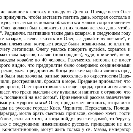
кие, жившие к востоку и западу от Днепра. Прежде всего Олег
 примучить, чтобы заставить платить дань, которая состояла в
егкую; эта легкость должна объясняться малым сопротивлением
ны Олег должен был наложить на них только легкую дань, чтобы
ам". Радимичи, платившие также дань козарам, в следующем году
 козарам, - велел сказать им Олег, - а давайте лучше мне", и
с теми племенами, которые прежде были независимы, не платили
чету летописца, Олегу удалось покорить дулебов, хорватов и
ожеством варягов, славян (новгородцев), чуди, кривичей, мери,
 каждом корабле по 40 человек. Разумеется, историк не имеет
оторого видно, что предприятие было совершено соединенными
реков, удача предприятия. Когда русские корабли явились пред
бли были выволочены, ратные рассеялись по окрестностям Царя-
или, расстреливали, бросали в море. Предание прибавляет, что
я просто, Олег приготовился к осаде города; греки испугались
ывает, что греки выслали ему кушанье и напитки с отравою, что
ий, посланный на нас богом". Приведенный рассказ замечателен
мануть мудрого князя! Олег, продолжает летопись, отправил к
ады на русские города: Киев, Чернигов, Переяславль, Полоцк,
рьград, могла брать съестных припасов, сколько хочет; гости
нях, сколько хотят, а когда пойдут русские домой, то берут у
олько с следующими изменениями: русские, пришедшие не для
в Константинополь, могут жить только у св. Мамы, император