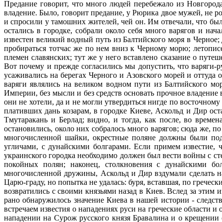
Предание говорит, что много людей перебежало из Новгорода 
владение. Было, говорит предание, у Рюрика двое мужей, не р
и спросили у тамошних жителей, чей он. Им отвечали, что был
остались в городке, собрали около себя много варягов и на
известен великий водный путь из Балтийского моря в Черное;
пробираться тотчас же по нем вниз к Черному морю; летописе
племен славянских; тут же у него вставлено сказание о пут
Вот почему и прежде согласились мы допустить, что варяги-р
усаживались на берегах Черного и Азовского морей и оттуда о
варяги являлись на великом водном пути из Балтийского м
Империи, без мысли и без средств основать прочное владение
они не хотели, да и не могли утвердиться нигде по восточному 
плативших дань козарам, в городке Киеве, Аскольд и Дир ос
Тмутаракань и Берлад; видно, и тогда, как после, во врем
остановились, около них собралось много варягов; сюда же, 
многочисленной шайки, окрестные поляне должны были подч
угличами, с дунайскими болгарами. Если примем известие, ч
украинского городка необходимо должен был вести войны с 
покойных полян; наконец, столкновения с дунайскими б
многочисленной дружины, Аскольд и Дир вздумали сделать на
Царю-граду, но попытка не удалась: буря, вставшая, по грече
возвратились с своими князьями назад в Киев. Вслед за этим 
рано обнаружилось значение Киева в нашей истории - следст
встречаем известия о нападениях руси на греческие области и
нападении на Сурож русского князя Бравалина и о крещении е