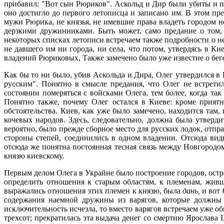
прибавил: "Вот сын Рюриков". Аскольд и Дир были убиты и по
оно достигло до первого летописца и записано им. В этом пр
мужи Рюрика, не князья, не имевшие права владеть городом н
дерзкими дружинниками. Быть может, само предание о том,
некоторых списках летописи встречаем также подробности о не
не давшего им ни города, ни села, что потом, утвердясь в К
владений Рюриковых, Также замечено было уже известие о бег
Как бы то ни было, убив Аскольда и Дира, Олег утвердился в 
русским". Понятно в смысле предания, что Олег не встрет
состоянии померяться с войсками Олега, тем более, когда так
Понятно также, почему Олег остался в Киеве: кроме приятн
обстоятельства. Киев, как уже было замечено, находится там
кочевых народов. Здесь, следовательно, должна была утверди
вероятно, было прежде сборное место для русских лодок, отпр
стороны степей, соединились в одном владении. Отсюда видн
отсюда же понятна постоянная тесная связь между Новгородо
князю киевскому.
Первым делом Олега в Украйне было построение городов, остро
определить отношения к старым областям, к племенам, живш
выражались отношения этих племен к князю, была
дань,
и вот
содержания наемной дружины из варягов, которые должны б
исключительность исчезла, то вместо варягов встречаем уже о
трехсот; прекратилась эта выдача денег со смертию Ярослава I