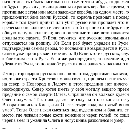
начнет делать обыск насильно и возьмет что-нибудь, то долже
нибудь из русских, то они должны охранять корабль с грузом, 
противные ветры или мели задержат корабль на одном месте, то
приключится близ земли Русской, то корабль проводят в послед
корабле том будет прибит или убит русью или пропадет что-н
греческого невольника и случится в той стране кто-нибудь из 
общую цену невольника; военнопленные также возвращаются н
вольны это сделать. 9) Если случится, что русские невольники
отпускаются на родину. 10) Если раб будет украден из Рус
подтверждена самим рабом, то последний возвращается в Русь; т
самым уже проигрывает свое дело. II) Если кто из русских, с
к ближним его в Русь. Если же распорядится, то имение иде
убежит из Руси, то по жалобе русских возвращается насильно в
Император одарил русских послов золотом, дорогими тканями,
их, также страсти Христовы мощи святых, при чем излагать уче
на север, в Новгород и Ладогу; в этом предании нет ничего 
необходимую. Север хотел иметь у себя могилу вещего прее
предание о самой смерти Олега. Спрашивал он волхвов кудесник
Олег подумал: "Так никогда же не сяду на этого коня и не у
Возвратившись в Киев, жил Олег четыре года, на пятый вспо
умер". Тогда Олег начал смеяться над кудесником и бранить его
место, где лежали голые кости конские и череп голый, то сош
черепа змея и ужалила Олега в ногу: князь разболелся и умер.