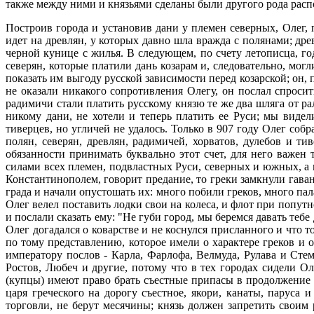
также между ними и князьями сделаны были другого рода рас
Построив города и установив дани у племен северных, Олег, 
идет на древлян, у которых давно шла вражда с полянами; дре
черной кунице с жилья. В следующем, по счету летописца, го
северян, которые платили дань козарам и, следовательно, мог
показать им выгоду русской зависимости перед козарской; он, 
не оказали никакого сопротивления Олегу, он послал спросить
радимичи стали платить русскому князю те же два шляга от ра
никому дани, не хотели и теперь платить ее Руси; мы видел
тиверцев, но угличей не удалось. Только в 907 году Олег собр
полян, северян, древлян, радимичей, хорватов, дулебов и ти
обязанности принимать буквально этот счет, для него важен
силами всех племен, подвластных Руси, северных и южных, а н
Константинополем, говорит предание, то греки замкнули гаван
града и начали опустошать их: много побили греков, много па
Олег велел поставить лодки свои на колеса, и флот при попут
и послали сказать ему: "Не губи город, мы беремся давать теб
Олег догадался о коварстве и не коснулся присланного и что 
по тому представлению, которое имели о характере греков и 
императору послов - Карла, Фарлофа, Велмуда, Рулава и Стем
Ростов, Любеч и другие, потому что в тех городах сидели Ол
(купцы) имеют право брать съестные припасы в продолжение ше
царя греческого на дорогу съестное, якори, канаты, парус
торговли, не берут месячины; князь должен запретить своим