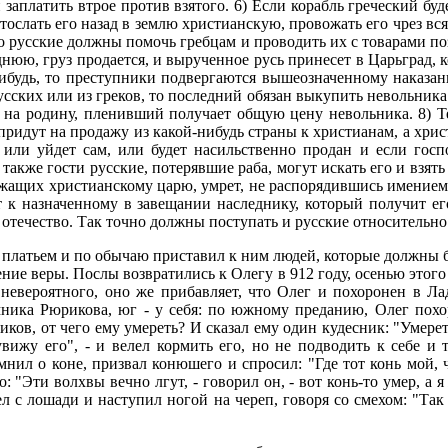
н заплатить втрое против взятого. 6) Если корабль греческий б
отослать его назад в землю христианскую, провожать его чрез вся
 русские должны помочь гребцам и проводить их с товарами позд
нюю, груз продается, и вырученное русь принесет в Царьград, к
ибудь, то преступники подвергаются вышеозначенному наказани
русских или из греков, то последний обязан выкупить невольника
а родину, пленивший получает общую цену невольника. 8) Те 
 придут на продажу из какой-нибудь страны к христианам, а хри
и или уйдет сам, или будет насильственно продан и если госп
акже гости русские, потерявшие раба, могут искать его и взять 
лужащих христианскому царю, умрет, не распорядившись имением 
т к назначенному в завещании наследнику, который получит ег
 отечество. Так точно должны поступать и русские относительно
 платьем и по обычаю приставил к ним людей, которые должны б
ние веры. Послы возвратились к Олегу в 912 году, осенью этого
невероятного, оно же прибавляет, что Олег и похоронен в Лад
мника Рюрикова, юг - у себя: по южному преданию, Олег похо
ов, от чего ему умереть? И сказал ему один кудесник: "Умереть
вижу его", - и велел кормить его, но не подводить к себе и та
мнил о коне, призвал конюшего и спросил: "Где тот конь мой, 
: "Эти волхвы вечно лгут, - говорил он, - вот конь-то умер, а я
ел с лошади и наступил ногой на череп, говоря со смехом: "Так 