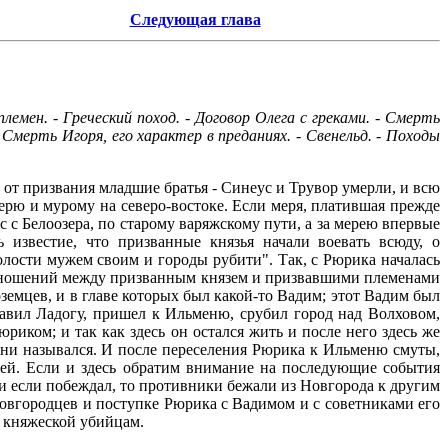
Следующая глава
племен. - Греческий поход. - Договор Олега с греками. - Смерть
 Смерть Игоря, его характер в преданиях. - Свенельд. - Походы
 от призвания младшие братья - Синеус и Трувор умерли, и всю
мерю и мурому на северо-востоке. Если меря, платившая прежде
с с Белоозера, по старому варяжскому пути, а за мерею впервые
известие, что призванные князья начали воевать всюду, о
олости мужем своим и городы рубити". Так, с Рюрика началась
 отношений между призванным князем и призвавшими племенами
земцев, и в главе которых был какой-то Вадим; этот Вадим был
авил Ладогу, пришел к Ильменю, срубил город над Волховом,
иком; и так как здесь он остался жить и после него здесь же
т ни назывался. И после переселения Рюрика к Ильменю смуты,
жей. Если и здесь обратим внимание на последующие события
и если побеждал, то противники бежали из Новгорода к другим
 новгородцев и поступке Рюрика с Вадимом и с советниками его
и княжеской убийцам.