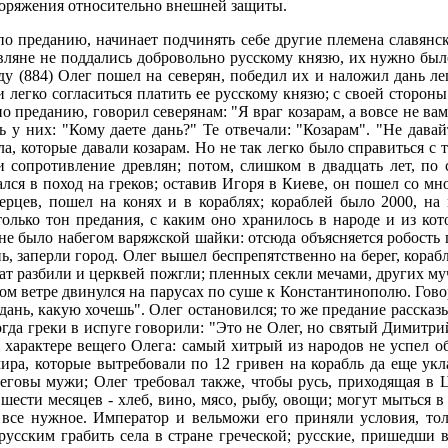
поряжения относительно внешней защиты.
по преданию, начинает подчинять себе другие племена славянс
вляне не поддались добровольно русскому князю, их нужно было
ду (884) Олег пошел на северян, победил их и наложил дань л
ли легко согласиться платить ее русскому князю; с своей сторо
по преданию, говорил северянам: "Я враг козарам, а вовсе не в
 у них: "Кому даете дань?" Те отвечали: "Козарам". "Не давайте
ла, которые давали козарам. Но не так легко было справиться 
и сопротивление древлян; потом, слишком в двадцать лет, по с
ался в поход на греков; оставив Игоря в Киеве, он пошел со мн
верцев, пошел на конях и в кораблях; кораблей было 2000, на
 только тон предания, с каким оно хранилось в народе и из к
е было набегом варяжской шайки: отсюда объясняется робость г
ь, заперли город. Олег вышел беспрепятственно на берег, кора
лат разбили и церквей пожгли; пленных секли мечами, других муч
ном ветре двинулся на парусах по суше к Константинополю. Говор
е дань, какую хочешь". Олег остановился; то же предание рассказ
тогда греки в испуге говорили: "Это не Олег, но святый Димитр
о характере вещего Олега: самый хитрый из народов не успел об
ира, которые вытребовали по 12 гривен на корабль да еще укл
еговы мужи; Олег требовал также, чтобы русь, приходящая в Ца
сти месяцев - хлеб, вино, мясо, рыбу, овощи; могут мыться в ба
а и все нужное. Император и вельможи его приняли условия, т
 русским грабить села в стране греческой; русские, пришедши 