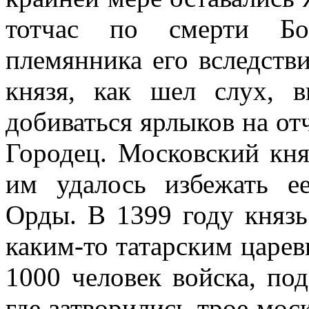
тотчас по смерти Бор
племянника его вследств
князя, как шел слух, 
добиваться ярлыков на от
Городец. Московский кня
им удалось избежать е
Орды. В 1399 году княз
каким-то татарским царев
1000 человек войска, по
где затворились трое мос