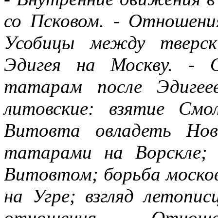
со Псковом. - Отношени
Усобицы между тверск
Эдигея на Москву. - 
татарам после Эдигее
литовские: взятие Смо
Витовта овладеть Нов
татарами на Ворскле; 
Витовтом; борьба москов
на Угре; взгляд летопи
отношения. - Отно