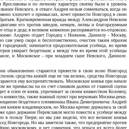
я Ярославовы и по личному характеру своему были в уровень
вание Невского, в отваге Андрея нельзя сомневаться, когда он
оянно хлопочет о примыслах, хочет привести Новгород в свою
х братьев. Кратковременная вражда между Александром Невским
одвигами его против шведов, немцев, литвы и благоразумным
ее отца и деда; в великом княжении распоряжается по-отцовски;
скими: Андрею отдает Городец с Нижним, Даниилу - Москву,
о сам умер скоро и беспотомственно, очистив таким образом
 городецкий; начинается продолжительная усобица, во время
трия умирает бездетным; а между тем во время этой усобицы
хаиле, и Московское - при младшем сыне Невского, Данииле.
 они обыкновенно стараются привести в свою волю Новгород
пехом; средства князей еще не так велики, средства Новгорода
араются ему воспрепятствовать. Московские князья при начале
том же примыслы на их счет слишком далеки от главной сцены
ет в плен ее князя, упрочивает за своим княжеством Коломну,
о княжества, также важный пункт при верховьях Москвы-реки.
завещанию бездетного племянника Ивана Димитриевича: Андрей
иким князем владимирским, но Москва крепко держалась за свой
Уже одно держание Переяславля могло повести к усобице между
 в пользу Твери; но мы уже видели, что все великие князья
сед Новгорода. Но мы заметили также, что предприятие против
рию московскому, и нет сомнения, что деньги их всего более