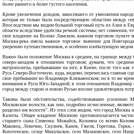
более раннего и более густого населения.
Кроме увеличения доходов, зависевшего от умножения народо
которая не только была посредствующею областию между сев
Впоследствии мы видим большой торговый путь из Азии в Евр
области вследствие удобства речной системы; нет сомнения, ч
свое владение на Волоке Ламском, важном торговом пункте 
Москва-река имела важное торговое значение для Новгород
уверению путешественников, и особенно изобилующую медом и 
Важно было положение Москвы в средине, на границе между 
северо-западом в отношении торговом; думаем, что среди
митрополиты, пребывавшие на юге, в Киеве, после того как э
Русь Северо-Восточную, куда, видимо, перенеслась главная с
свое пребывание во Владимире Клязьменском; но в то же время
внимания и Руси Юго-Западной; в этом отношении Владимир н
город между старою и новою Русью вполне удовлетворяла потре
Таковы были обстоятельства, содействовавшие усилению Мо
Московские волости, как они, подробно исчисленные, являютс
разделил им волости". Из этих слов видим, что город Москва
Калиты. Общее владение Москвою противополагается частно
старшего сына Симеона: Можайск, Коломна со всеми Коломен
Маковец, Левичин, Скулнев, Канев, Гжеля, Горетова, Горки, 
Копотенское, селце Микульское, село Малаховское, село Напр