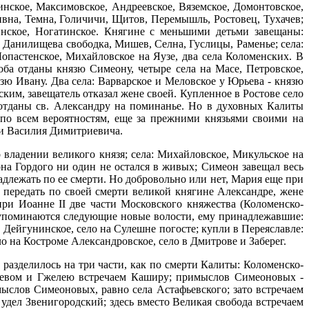
жинское, Максимовское, Андреевское, Вяземское, Домонтовское,
ивна, Темна, Голичичи, Щитов, Перемышль, Ростовец, Тухачев;
нинское, Ногатинское. Княгине с меньшими детьми завещаны:
 Данилищева свободка, Мишев, Селна, Гуслицы, Раменье; села:
Лопастенское, Михайловское на Яузе, два села Коломенских. В
оба отданы князю Симеону, четыре села на Масе, Петровское,
зю Ивану. Два села: Варварское и Меловское у Юрьева - князю
им, завещатель отказал жене своей. Купленное в Ростове село
, отданы св. Александру на поминанье. Но в духовных Калиты
 по всем вероятностям, еще за прежними князьями своими на
ии Василия Димитриевича.
 владении великого князя; села: Михайловское, Микульское на
а Гордого ни один не остался в живых; Симеон завещал весь
длежать по ее смерти. Но добровольно или нет, Мария еще при
ь передать по своей смерти великой княгине Александре, жене
и Иоанне II две части Московского княжества (Коломенско-
 упоминаются следующие новые волости, ему принадлежавшие:
, Дейгунинское, село на Сулешне погосте; купли в Переяславле:
о на Костроме Александровское, село в Дмитрове и Заберег.
разделилось на три части, как по смерти Калиты: Коломенско-
невом и Гжелею встречаем Каширу; примыслов Симеоновых -
мыслов Симеоновых, равно села Астафьевского; зато встречаем
ел Звенигородский; здесь вместо Великая свобода встречаем