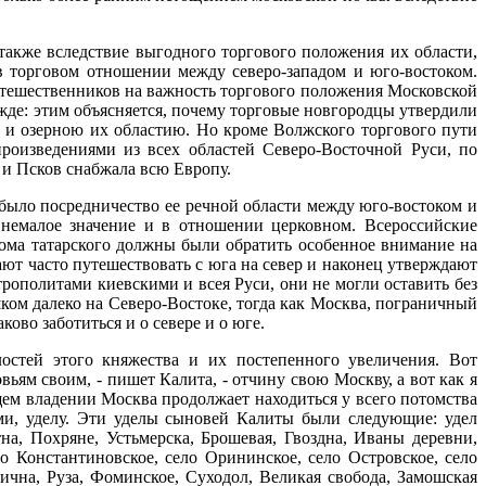
также вследствие выгодного торгового положения их области,
в торговом отношении между северо-западом и юго-востоком.
утешественников на важность торгового положения Московской
ежде: этим объясняется, почему торговые новгородцы утвердили
 и озерною их областию. Но кроме Волжского торгового пути
роизведениями из всех областей Северо-Восточной Руси, по
 и Псков снабжала всю Европу.
ыло посредничество ее речной области между юго-востоком и
немалое значение и в отношении церковном. Всероссийские
грома татарского должны были обратить особенное внимание на
ют часто путешествовать с юга на север и наконец утверждают
трополитами киевскими и всея Руси, они не могли оставить без
ом далеко на Северо-Востоке, тогда как Москва, пограничный
во заботиться и о севере и о юге.
остей этого княжества и их постепенного увеличения. Вот
ям своим, - пишет Калита, - отчину свою Москву, а вот как я
щем владении Москва продолжает находиться у всего потомства
ми, уделу. Эти уделы сыновей Калиты были следующие: удел
а, Похряне, Устьмерска, Брошевая, Гвоздна, Иваны деревни,
ло Константиновское, село Орининское, село Островское, село
мична, Руза, Фоминское, Суходол, Великая свобода, Замошская