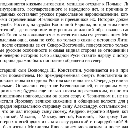
ее подчиняется князьям литовским, меньшая отходит к Польше.
нутреннего, государственного и народного нет, и причина э
данных составляет русское православное народонаселение, кот
скими стремлениями Ягеллонов и преемников их. Историк долже
а судьбы России, на судьбы Восточной Европы, но при этом вн
сточной, где вследствие внутренних движений образовалось са
ной Европы условливается самостоятельным существованием Моско
слима одна, сама по себе, но только в связи с историею Лит
после отделения ее от Северо-Восточной, поверхностно только
ные русские особенности и самая видная сторона ее отношений 
кже неверно историю Юго-Западной Руси ставить наряду с исто
историка должно быть постоянно обращено на север.
старший сын Всеволода III, Константин, усиливается не в п
сти победителем. Но преждевременная смерть Константина п
овольствоваться одною Ростовскою волостью. Очередь усиливат
ичами. Оставались еще трое Всеволодовичей, и старшим межд
имыслам; будучи еще только князем переяславским, он не отст
ношениям новгородским он завел ссору с Черниговом и, не над
истили Ярославу великое княжение и обширные волости для ра
 передал нераздельною старшему сыну Александру, остальных же
 что он дал второму сыну своему, Андрею, вероятно Юрьев, кот
ь, пятый, Михаил, - Москву, шестой, Василий, - Кострому. Та
терых князей дядья их - князья суздальский и стародубский? 
ле, был изгнан Михаилом Ярославичем московским, а после да