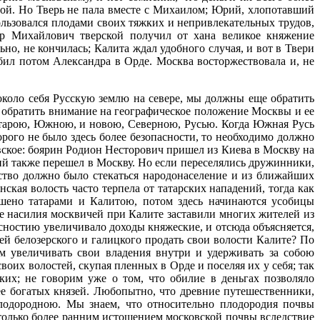
вой. Но Тверь не пала вместе с Михаилом; Юрий, хлопотавший
ользовался плодами своих тяжких и непривлекательных трудов,
др Михайлович тверской получил от хана великое княжение
но, не кончилась; Калита ждал удобного случая, и вот в Твери
бил потом Александра в Орде. Москва восторжествовала и, не
около себя Русскую землю на севере, мы должны еще обратить
 обратить внимание на географическое положение Москвы и ее
 старою, Южною, и новою, Северною, Русью. Когда Южная Русь
орого не было здесь более безопасности, то необходимо должно
вское: боярин Родион Несторович пришел из Киева в Москву на
ий также перешел в Москву. Но если переселялись дружинники,
ство должно было стекаться народонаселение и из ближайших
нская волость часто терпела от татарских нападений, тогда как
шено татарами и Калитою, потом здесь начинаются усобицы
ве насилия москвичей при Калите заставили многих жителей из
сностию увеличивало доходы княжеские, и отсюда объясняется,
зей белозерского и галицкого продать свои волости Калите? По
м увеличивать свои владения внутри и удерживать за собою
воих волостей, скупая пленных в Орде и поселяя их у себя; так
их; не говорим уже о том, что обилие в деньгах позволяло
ее богатых князей. Любопытно, что древние путешественники,
лодородною. Мы знаем, что относительно плодородия почвы
только более ранним истощением московской почвы вследствие