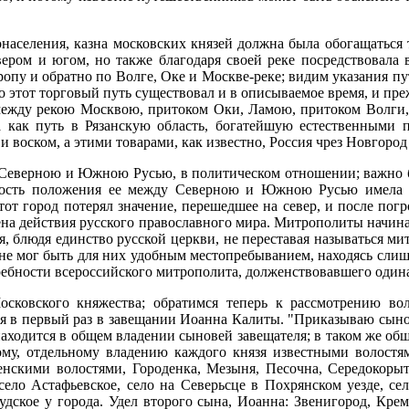
населения, казна московских князей должна была обогащаться 
ером и югом, но также благодаря своей реке посредствовала 
опу и обратно по Волге, Оке и Москве-реке; видим указания п
то этот торговый путь существовал и в описываемое время, и пр
между рекою Москвою, притоком Оки, Ламою, притоком Волги,
а как путь в Рязанскую область, богатейшую естественными п
воском, а этими товарами, как известно, Россия чрез Новгород
Северною и Южною Русью, в политическом отношении; важно б
нность положения ее между Северною и Южною Русью имела 
тот город потерял значение, перешедшее на север, и после по
цена действия русского православного мира. Митрополиты начина
, блюдя единство русской церкви, не переставая называться ми
е мог быть для них удобным местопребыванием, находясь слишк
бности всероссийского митрополита, долженствовавшего одинако
сковского княжества; обратимся теперь к рассмотрению вол
я в первый раз в завещании Иоанна Калиты. "Приказываю сыновь
 находится в общем владении сыновей завещателя; в таком же об
му, отдельному владению каждого князя известными волостя
скими волостями, Городенка, Мезыня, Песочна, Середокорытн
село Астафьевское, село на Северьсце в Похрянском уезде, се
удское у города. Удел второго сына, Иоанна: Звенигород, Кре