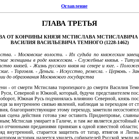
Оглавление
ГЛАВА ТРЕТЬЯ
ВА ОТ КОНЧИНЫ КНЯЗЯ МСТИСЛАВА МСТИСЛАВИЧА 
ВАСИЛИЯ ВАСИЛЬЕВИЧА ТЕМНОГО (1228-1462)
тва. - Московские волости. - Их судьба по княжеским завеща
ие женщины в роде княжеском. - Служебные князья. - Титулы
ство князей. - Жизнь русского князя на севере и юге. - Положен
кие. - Торговля. - Деньги. - Искусство, ремесла. - Церковь. -
ии до образования Московского государства
ени - от смерти Мстислава торопецкого до смерти Василия Темн
 Руси, Северной и Южной, который, будучи представителем посл
наоборот, Южная Русь подчинялась влиянию Северной, князь посл
дя за внутреннею связью явлений, наблюдая за переходом от с
вия, благоприятствующие этому переходу, заметили несостоят
ая сцена действия готова уже оставить Приднепровье, славны
ым; Мстислав умирает в Галиче, и там же является достойный 
л отчинными преданиями привязан к одной известной области; о
яд внутренний, старается защитить от татар, ятвягов и Литвы
котором историк надеется увидеть собирателей Русской земли 