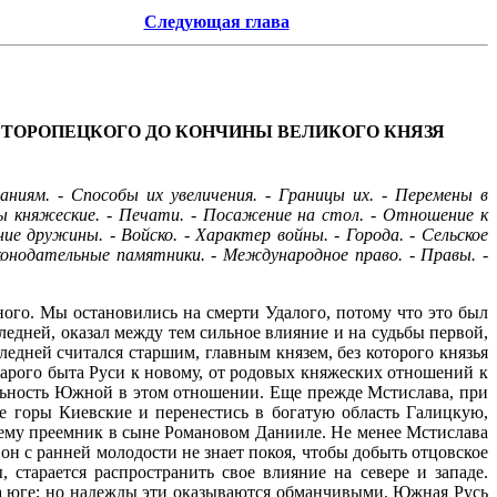
Следующая глава
ТОРОПЕЦКОГО ДО КОНЧИНЫ ВЕЛИКОГО КНЯЗЯ
ниям. - Способы их увеличения. - Границы их. - Перемены в
 княжеские. - Печати. - Посажение на стол. - Отношение к
ие дружины. - Войско. - Характер войны. - Города. - Сельское
 Законодательные памятники. - Международное право. - Правы. -
ого. Мы остановились на смерти Удалого, потому что это был
едней, оказал между тем сильное влияние и на судьбы первой,
едней считался старшим, главным князем, без которого князья
тарого быта Руси к новому, от родовых княжеских отношений к
ельность Южной в этом отношении. Еще прежде Мстислава, при
е горы Киевские и перенестись в богатую область Галицкую,
ему преемник в сыне Романовом Данииле. Не менее Мстислава
н с ранней молодости не знает покоя, чтобы добыть отцовское
, старается распространить свое влияние на севере и западе.
на юге; но надежды эти оказываются обманчивыми. Южная Русь