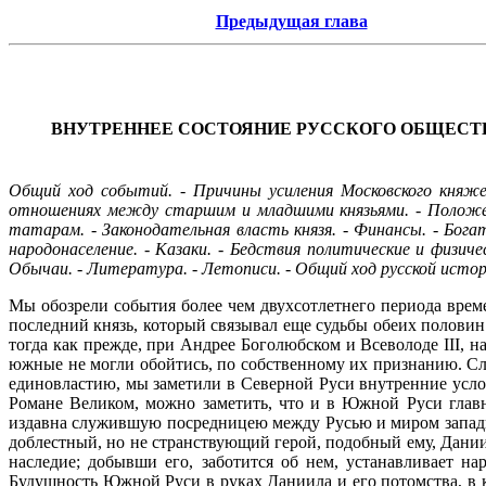
Предыдущая глава
ВНУТРЕННЕЕ СОСТОЯНИЕ РУССКОГО ОБЩЕСТ
Общий ход событий. - Причины усиления Московского княжес
отношениях между старшим и младшими князьями. - Положен
татарам. - Законодательная власть князя. - Финансы. - Богат
народонаселение. - Казаки. - Бедствия политические и физичес
Обычаи. - Литература. - Летописи. - Общий ход русской истор
Мы обозрели события более чем двухсотлетнего периода врем
последний князь, который связывал еще судьбы обеих половин
тогда как прежде, при Андрее Боголюбском и Всеволоде III, 
южные не могли обойтись, по собственному их признанию. Сле
единовластию, мы заметили в Северной Руси внутренние усло
Романе Великом, можно заметить, что и в Южной Руси главн
издавна служившую посредницею между Русью и миром западн
доблестный, но не странствующий герой, подобный ему, Дании
наследие; добывши его, заботится об нем, устанавливает нар
Будущность Южной Руси в руках Даниила и его потомства, в 