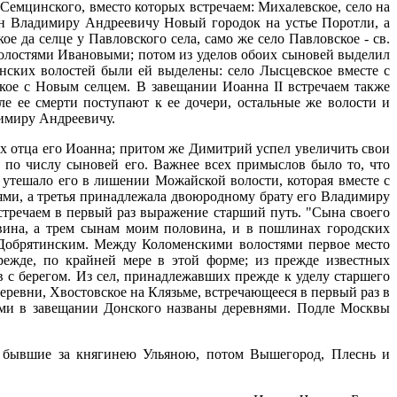
 Семцинского, вместо которых встречаем: Михалевское, село на
ан Владимиру Андреевичу Новый городок на устье Поротли, а
 да селце у Павловского села, само же село Павловское - св.
волостями Ивановыми; потом из уделов обоих сыновей выделил
енских волостей были ей выделены: село Лысцевское вместе с
кое с Новым селцем. В завещании Иоанна II встречаем также
е ее смерти поступают к ее дочери, остальные же волости и
имиру Андреевичу.
ах отца его Иоанна; притом же Димитрий успел увеличить свои
- по числу сыновей его. Важнее всех примыслов было то, что
утешало его в лишении Можайской волости, которая вместе с
ями, а третья принадлежала двоюродному брату его Владимиру
встречаем в первый раз выражение старший путь. "Сына своего
овина, а трем сынам моим половина, и в пошлинах городских
 Добрятинским. Между Коломенскими волостями первое место
режде, по крайней мере в этой форме; из прежде известных
 с берегом. Из сел, принадлежавших прежде к уделу старшего
ревни, Хвостовское на Клязьме, встречающееся в первый раз в
ими в завещании Донского названы деревнями. Подле Москвы
, бывшие за княгинею Ульяною, потом Вышегород, Плеснь и