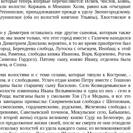
которые теперь впервые перечисляются: Исмея, Числов, Боянь,
были волости: Коржань и Моишин Холм, равно как отъездные
 Репнинское, принадлежавшее прежде к уделу Звенигородскому.
еунинское (оба из волостей княгини Ульяны), Хвостовское в
но у Димитрия оставались еще другие сыновья, которым также
 мы знаем только, что этот город вместе с Галичем находился
и Димитрием Донским; вероятно, в то же время приобретен был
род, Берендеева слобода, Лутосна с отъезцем, Инобаш; к этой
а, Раменка, слободка княжа Иванова, Воря, Корзенево, Рогож
Симеона Гордого). Пятому сыну, князю Ивану, отделена была
ича, и Сохна.
 волостями и с теми селами, которые тянули к Костроме, -
м, и с слободками. Углич отдан князю Петру вместе с Тошною
отданы были старшему сыну Василию. Село Козмодемьянское в
лости изменника Ивана Вельяминова и одна из них - село в
оща; вытяганы были у смольнян Тов (?) и Медынь, и все это
ии завещаны примыслы: Скирменевская слободка с Шепновым,
менскими, гордошевскими, рудскими, Железнова слободка с
еревнями, Савельевский починок, Микульское село, Бабышево,
т второй жены) отдала великому князю Суду на Белеозере, да
се продолжение жизни своей, после же смерти ее они отходили
ескольку волостей из удела каждого сына; из великокняжеской