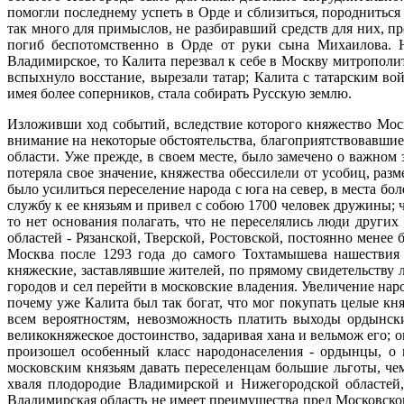
помогли последнему успеть в Орде и сблизиться, породнитьс
так много для примыслов, не разбиравший средств для них, п
погиб беспотомственно в Орде от руки сына Михаилова. Н
Владимирское, то Калита перезвал к себе в Москву митрополит
вспыхнуло восстание, вырезали татар; Калита с татарским в
имея более соперников, стала собирать Русскую землю.
Изложивши ход событий, вследствие которого княжество Моск
внимание на некоторые обстоятельства, благоприятствовавши
области. Уже прежде, в своем месте, было замечено о важно
потеряла свое значение, княжества обессилели от усобиц, раз
было усилиться переселение народа с юга на север, в места 
службу к ее князьям и привел с собою 1700 человек дружины;
то нет основания полагать, что не переселялись люди друг
областей - Рязанской, Тверской, Ростовской, постоянно менее 
Москва после 1293 года до самого Тохтамышева нашествия 
княжеские, заставлявшие жителей, по прямому свидетельству 
городов и сел перейти в московские владения. Увеличение на
почему уже Калита был так богат, что мог покупать целые кня
всем вероятностям, невозможность платить выходы ордынск
великокняжеское достоинство, задаривая хана и вельмож его; о
произошел особенный класс народонаселения - ордынцы, о 
московским князьям давать переселенцам большие льготы, че
хваля плодородие Владимирской и Нижегородской областей,
Владимирская область не имеет преимущества пред Московско