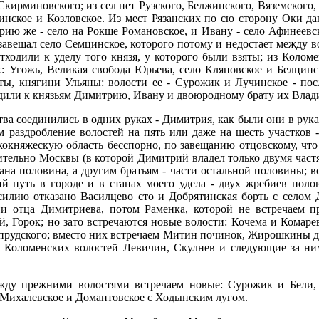
Скирминовского; из сел нет Рузского, Белжинского, Вяземского,
ринское и Козловское. Из мест Рязанских по сю сторону Оки д
ию же - село на Рокше Романовское, и Ивану - село Афинеевское
 завещал село Семцинское, которого потому и недостает между 
отходили к уделу того князя, у которого были взяты; из Колом
 Угожь, Великая свобода Юрьева, село Кляповское и Белцинс
ты, княгини Ульяны: волости ее - Сурожик и Лучинское - посл
одили к князьям Димитрию, Ивану и двоюродному брату их Влад
ства соединились в одних руках - Димитрия, как были они в рук
 раздробление волостей на пять или даже на шесть участков 
княжескую область бесспорно, по завещанию отцовскому, что 
ительно Москвы (в которой Димитрий владел только двумя част
ана половина, а другим братьям - части остальной половины; 
ший путь в городе и в станах моего удела - двух жребиев пол
асилию отказано Василцево сто и Добрятинская борть с селом
и отца Димитриева, потом Раменка, которой не встречаем п
, Горок; но зато встречаются новые волости: Кочема и Комарев
Напрудского; вместо них встречаем Митин починок, Жирошкины де
из Коломенских волостей Левичин, Скулнев и следующие за н
ежду прежними волостями встречаем новые: Сурожик и Бели
 Михалевское и Домантовское с Ходынским лугом.