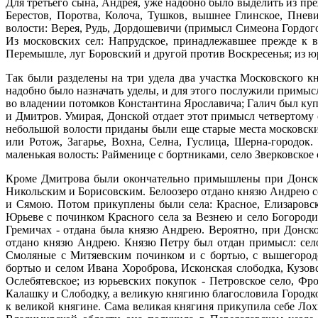
Для третьего сына, Андрея, уже надобно было выделить из пр
Берестов, Поротва, Колоча, Тушков, вышнее Глинское, Пне
волости: Верея, Рудь, Дордошевичи (примысл Симеона Гордого
Из московских сел: Напрудское, принадлежавшее прежде к в
Перемышле, луг Боровский и другой против Воскресенья; из юр
Так были разделены на три удела два участка Московского к
надобно было назначать уделы, и для этого послужили примыс
во владении потомков Константина Ярославича; Галич был куп
и Дмитров. Умирая, Донской отдает этот примысл четвертому 
небольшой волости приданы были еще старые места московски
или Ротож, Загарье, Вохна, Селна, Гуслица, Шерна-городок
маленькая волость: Райменице с бортниками, село Зверковское
Кроме Дмитрова были окончательно примышлены при Донском
Никольским и Борисовским. Белоозеро отдано князю Андрею с
и Сямою. Потом прикуплены были села: Красное, Елизаровск
Юрьеве с починком Красного села за Везнею и село Богоро
Гремичах - отдана была князю Андрею. Вероятно, при Донск
отдано князю Андрею. Князю Петру был отдан примысл: сел
Смоляные с Митяевским починком и с бортью, с вышегородс
бортыо и селом Ивана Хороброва, Исконская слободка, Кузов
Ослебятевское; из юрьевских покупок - Петровское село, Фр
Калашку и Слободку, а великую княгиню благословила Городко
к великой княгине. Сама великая княгиня прикупила себе Лох