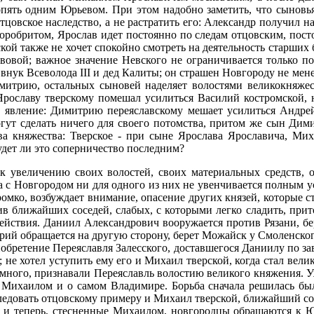
опять одним Юрьевом. При этом надобно заметить, что сыновь
цовское наследство, а не растратить его: Александр получил наз
оробритом, Ярослав идет постоянно по следам отцовским, пост
мской также не хочет спокойно смотреть на деятельность старши
авовой; важное значение Невского не ограничивается только п
 внук Всеволода III и дед Калиты; он страшен Новгороду не мен
имитрию, остальных сыновей наделяет волостями великокняже
ославу тверскому помешал усилиться Василий костромской, н
же явление: Димитрию переяславскому мешает усилиться Андрей
гут сделать ничего для своего потомства, притом же сын Дими
ва княжества: Тверское - при сыне Ярослава Ярославича, Ми
дет ли это соперничество последним?
к увеличению своих волостей, своих материальных средств,
а с Новгородом ни для одного из них не увенчивается полным ус
ко, возбуждает внимание, опасение других князей, которые ст
ив ближайших соседей, слабых, с которыми легко сладить, при
действия. Даниил Александрович вооружается против Рязани, бер
ий обращается на другую сторону, берет Можайск у Смоленског
иобретение Переяславля Залесского, доставшегося Даниилу по 
 не хотел уступить ему его и Михаил тверской, когда стал вел
 Темного, признавали Переяславль волостию великого княжения. 
ихаилом и о самом Владимире. Борьба сначала решилась было
следовать отцовскому примеру и Михаил тверской, ближайший со
: и теперь, стесненные Михаилом, новгородцы обращаются к Ю