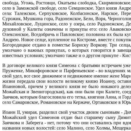
свобода, Угожь, Ростовци, Окатьева слободка, Скирминовское,
село в Заможской свободе, село Семцинское. Удел князя Андр
села: Талежское, Серпуховское, Колбасинское, Нарское, Пе
Сурожик, Мушкина гора, Радонежское, Бели, Воря, Черноголов
Михайловское, Луцинское, село у озера, село Радонежское, Д
духовной у Калиты означены и прикупы его: село Аваковское
Олексинское, Вседобричь и Павловское; половина их была куп
Андрею. Новое селце, купленное на Костроме, вместе с покуп
Богородицкое отдано в поместье Бориску Воркову. Три селца
умолчано о важных прикупах, о которых говорится в завеща
известных условиях; умолчано также и о другом прикупе - Ки
В договоре великого князя Симеона с братьями встречаем уже
Пруженке, Микифоровское и Парфеньевское - во владениях м
свой удел, все свое движимое и недвижимое имение жене Мари
жизни передала свои волости великому князю Иоанну, оставив
Иоанновой, причем у великого князя не было никакого дел
Можайская и Звенигородская), как они были при Калите, со
Заячков, которым благословила его тетка, княгиня Анна, и Гор
село Самаровское, Романовское на Кержаче, Ортаковское в Юрь
Иоанн II, умирая, разделил свой участок двоим сыновьям - Д
Можайский удел Симеонов отдан был старшему сыну Димитр
Заячкова и Заберега - нет, потому что они оставались при в
названия новых волостей: село Малино, село Холмы, Мещерк