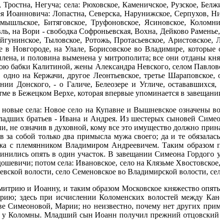
 Тростна, Негуча; села: Рюховское, Каменичское, Рузское, Бел
ея Иоанновича: Лопастна, Северска, Нарунижское, Серпухов, Н
ремышльское, Битяговское, Труфоновское, Ясиновское, Колом
ль, на Вори - свободка Софроньевская, Вохна, Дейково Раменье,
ейгунинское, Тыловское, Ротожь, Протасьевское, Аристовское, 
 в Новгороде, на Улале, Борисовское во Владимире, которые 
лена, и половина выменена у митрополита; все они отданы кня
кою бабки Калитиной, жены Александра Невского, селом Павловск
, одно на Кержачи, другое Леонтьевское, третье Шараповское
нии Донского, - о Галиче, Белеозере и Угличе, остававшихся,
стме в Бежецком Верхе, которая впервые упоминается в завещан
 новые села: Новое село на Купавне и Вышневское означены во
ладших братьев - Ивана и Андрея. Из шестерых сыновей Симеон
и, не означив в духовной, кому все это имущество должно прина
 за собой только два примысла мужа своего; да и те обязалас
ежа с племянником Владимиром Андреевичем. Таким образом пр
единились опять в один участок. В завещании Симеона Гордого
дошевичи; потом села: Ивановское, село на Клязьме Хвостовское
евской волости, село Семеновское во Владимирской волости, сел
имитрию и Иоанну, и таким образом Московское княжество опять 
ию; здесь при исчислении Коломенских волостей между Ка
дове Симеоновой, Марии; но неизвестно, почему нет других при
а у Коломны. Младший сын Иоанн получил прежний отцовский уд