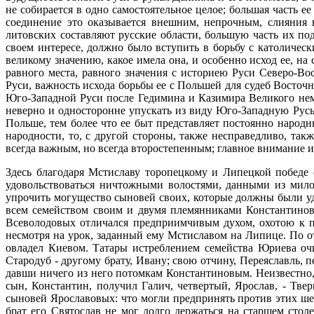
не собирается в одно самостоятельное целое; большая часть 
соединение это оказывается внешним, непрочным, слияния в
литовских составляют русские области, большую часть их под
своем интересе, должно было вступить в борьбу с католиче
великому значению, какое имела она, и особенно исход ее, н
равного места, равного значения с историею Руси Северо-Во
Руси, важность исхода борьбы ее с Польшей для судеб Восточ
Юго-Западной Руси после Гедимина и Казимира Великого немы
неверно и односторонне упускать из виду Юго-Западную Русь 
Польше, тем более что ее быт представляет постоянно народ
народности, то, с другой стороны, также несправедливо, та
всегда важным, но всегда второстепенным; главное внимание 
Здесь благодаря Мстиславу торопецкому и Липецкой победе 
удовольствоваться ничтожными волостями, данными из мило
упрочить могущество сыновей своих, которые должны были уд
всем семейством своим и двумя племянниками Константинов
Всеволодовых отличался предприимчивым духом, охотою к пр
несмотря на урок, заданный ему Мстиславом на Липице. По от
овладел Киевом. Татары истреблением семейства Юриева оч
Стародуб - другому брату, Ивану; свою отчину, Переяславль,
давши ничего из него потомкам Константиновым. Неизвестно,
сын, Константин, получил Галич, четвертый, Ярослав, - Твер
сыновей Ярославовых: что могли предпринять против этих шес
брат его Святослав не мог долго держаться на старшем сто