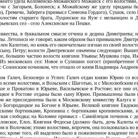
ежнего удела Коломенско-Можайского Можайск с его волостями, 
вичи с Загорьем, Болонеск; к Можайскому же уделу приданы 
), Гремичи, Заберега (примысл Симеона Гордого), Сушов, село
олостям старшего брата, Луцинское на Яузе с мельницею и Д
ьевских сел - село Алексинское на Пешке.
няжества, в буквальном смысле отчина и дедина Димитриева; 
лы. Летописи не говорят, каким образом был примышлен Дмитров;
лен Калитою, но князь его окончательно изгнан из своей волост
сыну, Петру; волости Дмитревские означены следующие: Вышего
е, большею частию волости княгини Ульяны: Мушкова гора, Ижв
. Из московских сел: Новое и Сулишин погост (приобретение 
 с Сохонским починком, что отошло от князя Владимира Андреев
 Галич, Белоозеро и Углич: Галич отдан князю Юрию со всеми
о всеми волостями, и Вольским с Шаготью, и с Милолюбским езо
ое и Проватово в Юрьеве, Васильевское в Ростове; все они 
дицкое в Ростове отданы были сыну Юрию. Примышлены были во
ом же присоединены были к Московскому княжеству Калуга и Р
о Богородицкое на Богоне в Юрьеве. Великой княгине Евдок
кими бортниками, Кропивна с бортниками кропивенскими, ис
ская слободка; на Коломне примысл - Самойлецов починок с д
оловское, Елох. Княгиня Федосья (должно быть, дочь Калиты о
м и Волочком; этими волостями, впрочем, она пользовалась во в
но; кроме того, ей выделено было в пожизненное владение по н