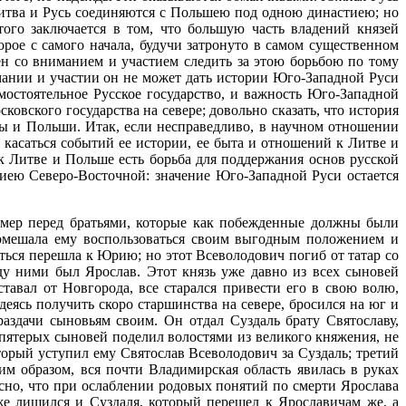
 Литва и Русь соединяются с Польшею под одною династиею; но
того заключается в том, что большую часть владений князей
орое с самого начала, будучи затронуто в самом существенном
н со вниманием и участием следить за этою борьбою по тому
имании и участии он не может дать истории Юго-Западной Руси
мостоятельное Русское государство, и важность Юго-Западной
вского государства на севере; довольно сказать, что история
вы и Польши. Итак, если несправедливо, в научном отношении
 касаться событий ее истории, ее быта и отношений к Литве и
к Литве и Польше есть борьба для поддержания основ русской
риею Северо-Восточной: значение Юго-Западной Руси остается
ример перед братьями, которые как побежденные должны были
омешала ему воспользоваться своим выгодным положением и
ься перешла к Юрию; но этот Всеволодович погиб от татар со
у ними был Ярослав. Этот князь уже давно из всех сыновей
авал от Новгорода, все старался привести его в свою волю,
еясь получить скоро старшинства на севере, бросился на юг и
здачи сыновьям своим. Он отдал Суздаль брату Святославу,
 пятерых сыновей поделил волостями из великого княжения, не
орый уступил ему Святослав Всеволодович за Суздаль; третий
ким образом, вся почти Владимирская область явилась в руках
Ясно, что при ослаблении родовых понятий по смерти Ярослава
же лишился и Суздаля, который перешел к Ярославичам же, а