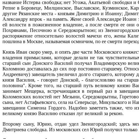
название Истерва свободка; нет Угожа, Акатьевой свободки и 
Репне в Боровеце, Милцинское, Выславское, Кузминское, Ка
другие Рязанские места - князьям Димитрию и Иоанну; Димитр
Александру впрок - на память. Жене своей Александре Иоанн
ей волости в пожизненное владение, а после смерти ее они 
Похрянами, Песочною и Середокорытною; из Звенигородских:
распоряжение относительно волостей мачехи его, жены Кали
пошлина в Москве, называемая осмничим, по ее смерти перех
Князь Иван скоро умер, и опять две части Московского княже
владения примыслами, которые делали не так чувствительным
старший сын Донского Василий получал Владимирскую велико
Коломною доставалась до сих пор постоянно старшему. Относ
Андреевичу) завещатель увеличил долго старшего, которому д
князя Василия, - говорит Донской, - благословляю на стар
половина". Кроме того, на старший путь великому князю В
занимает Мещерка, встречающаяся в первый раз в завещани
Коломенских волостей нет Мезыни, Середокорытны, Горетовой
сына, нет Астафьевского, села на Северьсце, Микульского и 
завещании Симеона Гордого. Надобно заметить также, что 
великому князю Василию отказан луг великий за рекою.
Второму сыну, Юрию, отдан удел Звенигородский; здесь м
Дмитриева слободка. Из московских сел Юрий получил только