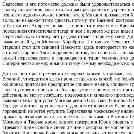
Святослав и его потомство должны были удовольствоваться 
своему положению, могли только распространить и укрепить от
решился поднять оружие против татар; Михаил прозывается Х
волю, но не может этого сделать, потому что Василий костро
и братом его Андреем не могла принести вреда семье Яросл
поведением относительно татар: в нем с первого же раза виден
Переяславскую отчину без раздела отдает старшему сыну Д
выморочный удел Михаила Хоробрита. По смерти Невского Яр
старший стол для сыновей Невского; здесь повторяется то 
которой старшие Александровичи истощают свои силы, не мо
князей переяславского и городецкого в тиши усиливаются д
Соперничество между ними по этому самому необходимо; но бу
До сих пор при стремлении северных князей к примыслам, 
Великий, утвердиться здесь прочнее прежних князей; но борьб
обширны; притом же предприятие слишком важно, слишком гром
своего усиления поступают благоразумнее: вооружаются прот
действия, не могут возбудить подозрения и сильного противо
важный пункт при устье Москвы-реки в Оку; сын Даниилов Юр
Гораздо заметнее, крупнее по тогдашним отношениям было пр
городецкий не хотел уступить Переяславля московскому князю;
примысл, несмотря на то что и ее князья, до самого Василия
Москвою и Тверью кроме явного намерения Юрия спорить с М
стремятся примыслить к своей отчине Новгород: не мог не по
богатого Новгорода было для князя довольно затруднительно