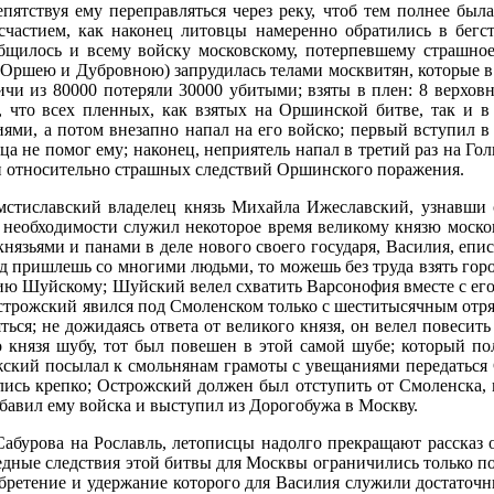
ятствуя ему переправляться через реку, чтоб тем полнее была
 счастием, как наконец литовцы намеренно обратились в бегс
общилось и всему войску московскому, потерпевшему страшное
Оршею и Дубровною) запрудилась телами москвитян, которые в б
ичи из 80000 потеряли 30000 убитыми; взяты в плен: 8 верховн
, что всех пленных, как взятых на Оршинской битве, так и в
и, а потом внезапно напал на его войско; первый вступил в 
ца не помог ему; наконец, неприятель напал в третий раз на Го
ми относительно страшных следствий Оршинского поражения.
 мстиславский владелец князь Михайла Ижеславский, узнавши 
о необходимости служил некоторое время великому князю моско
нязьями и панами в деле нового своего государя, Василия, епи
д пришлешь со многими людьми, то можешь без труда взять горо
ию Шуйскому; Шуйский велел схватить Варсонофия вместе с его
строжский явился под Смоленском только с шеститысячным отря
ться; не дожидаясь ответа от великого князя, он велел повесить
о князя шубу, тот был повешен в этой самой шубе; который п
жский посылал к смольнянам грамоты с увещаниями передаться 
ились крепко; Острожский должен был отступить от Смоленска, 
бавил ему войска и выступил из Дорогобужа в Москву.
абурова на Рославль, летописцы надолго прекращают рассказ
дные следствия этой битвы для Москвы ограничились только поте
обретение и удержание которого для Василия служили достаточ