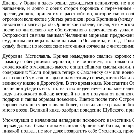
Днепра у Орши и здесь решил дожидаться неприятеля, не преп
нападение, и долго с обеих сторон боролись с переменным
преследующих, привел их в расстройство, которое скоро со
огромном количестве убитых ратников; река Кропивна (между 
ливонского магистра об Оршинской победе, писал, что москв
после из литовского же обстоятельного перечисления узнаем
Острожский сначала занимал Челяднина мирными предложениям
ему; потом литовцы напали на самого Челяднина, и тогда Голи
судьбу битвы; но московские источники согласны с литовски
Дубровна, Мстиславль, Кричев немедленно сдались королю;
грамоту с обещаниями верности, с извинением, что только п
смоленский: отчаявшись вместе с знатнейшими смольнянами, к
содержания: "Если пойдешь теперь к Смоленску сам или воево
и сказали об умысле владыки наместнику своему, князю Васил
великому князю в Дорогобуж. В это время князь Константин О
поспешил убедить его, что на этих людей нечего больше надея
виду литовского войска; который из них получил от великог
подарки и таким образом повесили. Тщетно после того Остро
королевских не существовало более, и остальные граждане б
много возов. Великий князь одобрил поведение Шуйского, при
Упомянувши о нечаянном нападении псковского наместника С
первая должна была отдохнуть после Оршинской битвы; но вре
никакой пользы, не мог даже возвратить себе Смоленска, при