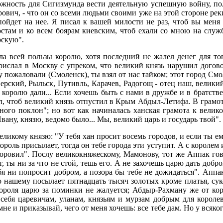
ожность для Сигизмунда вести деятельную успешную войну, по
ович, - что он со всеми людьми своими уже на этой стороне реки 
йдет на нее. Я писал к вашей милости не раз, чтоб вы меня 
остам и ко всем боярам киевским, чтоб ехали со мною на служб
рскую".
а всей пользы королю, хотя последний не жалел денег для то
рислал в Москву с упреком, что великий князь нарушил догов
пожаловали (Смоленск), ты взял от нас тайком; этот город Смо
верский, Рыльск, Путивль, Карачев, Радогощ - отец наш, великий
их королю дали... Если хочешь быть с нами в дружбе и в братст
ал, чтоб великий князь отпустил в Крым Абдыл-Летифа. В грам
ного поклон"; но вот как начиналась ханская грамота к вели
вану, князю, ведомо было... Мы, великий царь и государь твой".
кому князю: "У тебя хан просит восемь городов, и если ты ему 
ороль присылает, тогда он тебе города эти уступит. А с королем 
 уноровил". Послу великокняжескому, Мамонову, тот же Аппак г
, ты ни за что не стой, тешь его. А не захочешь царю дать добром
 тебя ни попросит добром, а позора бы тебе не дожидаться". Апп
нашему посылает пятнадцать тысяч золотых кроме платья, сукон
короля царю за поминки не жалуется; Абдыр-Рахману же от кор
себя царевичам, уланам, князьям и мурзам добрым для королевс
мне и приказывай, чего от меня хочешь: все тебе дам. Но у всяког