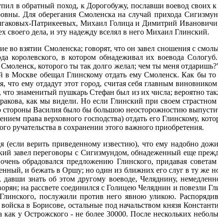
упил в обратный поход, к Дорогобужу, пославши воевод своих 
ровны. Для оберегания Смоленска на случай прихода Сигизмун
Булгаковых-Патрикеевых, Михаил Голица и Димитрий Ивановичи
ех своего дела, и эту надежду вселял в него Михаил Глинский.
 во взятии Смоленска; говорят, что он завел сношения с смольн
ода королевского, в котором обнадеживал их воевода Сологу
 Смоленск, которого ты так долго желал; чем ты меня отдаришь?"
й в Москве обещал Глинскому отдать ему Смоленск. Как бы то 
я, что ему отдадут этот город, считая себя главным виновнико
, что знаменитый пушкарь Стефан был из их числа; вероятно так
Кракова, как мы видели. Но если Глинский при своем страстном
 со стороны Василия было бы большою неосторожностию выпусти
нением права верховного господства) отдать его Глинскому, кот
ого ручательства в сохранении этого важного приобретения.
 (если верить приведенному известию), что ему надобно дожид
нский завел переговоры с Сигизмундом, обнадеженный еще преж
очень обрадовался предложению Глинского, придавая советам
енный, и бежать в Оршу; но один из ближних его слуг в ту же н
а, давши знать об этом другому воеводе, Челяднину, немедленн
 дворян; на рассвете соединился с Голицею Челяднин и повезли Г
 Глинского, послужили против него явною уликою. Распорядив
и войска в Борисове, остальные под начальством князя Констан
а как у Острожского - не более 30000. После нескольких небол