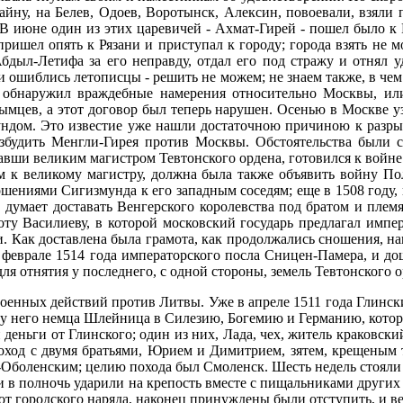
ну, на Белев, Одоев, Воротынск, Алексин, повоевали, взяли 
 июне один из этих царевичей - Ахмат-Гирей - пошел было к Ряз
ришел опять к Рязани и приступал к городу; города взять не м
бдыл-Летифа за его неправду, отдал его под стражу и отнял у
и ошиблись летописцы - решить не можем; не знаем также, в чем 
обнаружил враждебные намерения относительно Москвы, или 
ымцев, а этот договор был теперь нарушен. Осенью в Москве у
ундом. Это известие уже нашли достаточною причиною к разры
возбудить Менгли-Гирея против Москвы. Обстоятельства были 
авши великим магистром Тевтонского ордена, готовился к войне 
им к великому магистру, должна была также объявить войну П
ношениями Сигизмунда к его западным соседям; еще в 1508 году,
 думает доставать Венгерского королевства под братом и племя
ту Василиеву, в которой московский государь предлагал импе
. Как доставлена была грамота, как продолжались сношения, на
в феврале 1514 года императорского посла Сницен-Памера, и д
 отнятия у последнего, с одной стороны, земель Тевтонского ор
 военных действий против Литвы. Уже в апреле 1511 года Глинс
у него немца Шлейница в Силезию, Богемию и Германию, котор
деньги от Глинского; один из них, Лада, чех, житель краковский
 поход с двумя братьями, Юрием и Димитрием, зятем, крещены
боленским; целию похода был Смоленск. Шесть недель стояли п
и в полночь ударили на крепость вместе с пищальниками других 
 от городского наряда, наконец принуждены были отступить, и ве