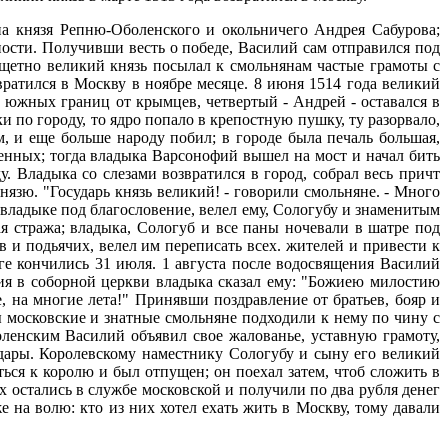
на князя Репню-Оболенского и окольничего Андрея Сабурова;
пости. Получивши весть о победе, Василий сам отправился под
тщетно великий князь посылал к смольнянам частые грамоты с
ратился в Москву в ноябре месяце. 8 июня 1514 года великий
 южных границ от крымцев, четвертый - Андрей - оставался в
 по городу, то ядро попало в крепостную пушку, ту разорвало,
, и еще больше народу побил; в городе была печаль большая,
жденных; тогда владыка Варсонофий вышел на мост и начал бить
. Владыка со слезами возвратился в город, собрал весь причт
язю. "Государь князь великий! - говорили смольняне. - Много
 владыке под благословение, велел ему, Сологубу и знаменитым
ая стража; владыка, Сологуб и все паны ночевали в шатре под
 и подьячих, велел им переписать всех. жителей и привести к
сяге кончились 31 июля. 1 августа после водосвящения Василий
тия в соборной церкви владыка сказал ему: "Божиею милостию
, на многие лета!" Принявши поздравление от братьев, бояр и
ы московские и знатные смольняне подходили к нему по чину с
оленским Василий объявил свое жалованье, уставную грамоту,
дары. Королевскому наместнику Сологубу и сыну его великий
ться к королю и был отпущен; он поехал затем, чтоб сложить в
 остались в службе московской и получили по два рубля денег
 на волю: кто из них хотел ехать жить в Москву, тому давали