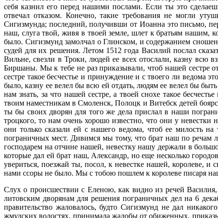
себя казнил его перед нашими послами. Если ты это сделаеш
отвечал отказом. Конечно, такие требования не могли уту
Сигизмунда; последний, получивши от Иоанна это письмо, пере
наш, слуга твой, живя в твоей земле, шлет к братьям нашим, 
было. Сигизмунд замолчал о Глинском, и содержанием сноше
судей для их решения. Летом 1512 года Василий послал сказа
Вильне, свезли в Троки, людей ее всех отослали, казну всю в
Биршаны. Мы к тебе не раз приказывали, чтоб нашей сестре от
сестре такое бесчестье и принуждение и с твоего ли ведома это
было, казну ее велел бы всю ей отдать, людям ее велел бы быть
нам знать, за что нашей сестре, а твоей снохе такое бесчест
твоим наместникам в Смоленск, Полоцк и Витебск детей боярск
ты бы своих дворян для того же дела прислал в наши пограни
троцкого, то нам очень хорошо известно, что они у невестки 
они только сказали ей с нашего ведома, чтоб ее милость на
пограничных мест. Дивимся мы тому, что брат наш по речам ли
господарем на отчине нашей, невестку нашу держали в большом
которые дал ей брат наш, Александр, но еще несколько городов
увериться, поезжай ты, посол, к невестке нашей, королеве, и
нами ссоры не было. Мы с тобою пошлем к королеве писаря наш
Слух о происшествии с Еленою, как видно из речей Василия,
литовским дворянам для решения пограничных дел на 6 декабр
правительство жаловалось, будто Сигизмунд не дал никакого
жмудских волостях, принимала жалобы от обиженных, приказы