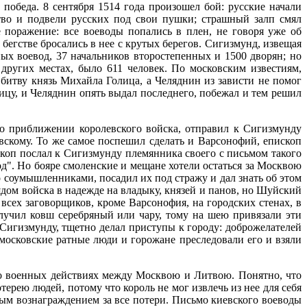
 победа. 8 сентября 1514 года произошел бой: русские начали
тво и подвели русских под свои пушки; страшный залп смял
 поражение: все воеводы попались в плен, не говоря уже об
егстве бросались в нее с крутых берегов. Сигизмунд, извещая
ых воевод, 37 начальников второстепенных и 1500 дворян; но
 других местах, было 611 человек. По московским известиям,
битву князь Михайла Голица, а Челяднин из зависти не помог
лицу, и Челяднин опять выдал последнего, побежал и тем решил
о приближении королевского войска, отправил к Сигизмунду
вскому. То же самое поспешил сделать и Варсонофий, епископ
скоп послал к Сигизмунду племянника своего с письмом такого
д". Но бояре смоленские и мещане хотели остаться за Москвою
 соумышленниками, посадил их под стражу и дал знать об этом
дом войска в надежде на владыку, князей и панов, но Шуйский
 всех заговорщиков, кроме Варсонофия, на городских стенах, в
олучил ковш серебряный или чару, тому на шею привязали эти
Сигизмунду, тщетно делал приступы к городу: доброжелателей
московские ратные люди и горожане преследовали его и взяли
 о военных действиях между Москвою и Литвою. Понятно, что
рею людей, потому что король не мог извлечь из нее для себя
ным вознаграждением за все потери. Письмо киевского воеводы