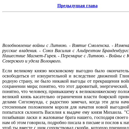
Предыдущая глава
Возобновление войны с Литвою. - Взятие Смоленска. - Измена
русские владения. - Союз Василия с Альбрехтом Бранденбур
Нашествие Магмет-Гирея. - Перемирие с Литвою. - Войны с К
Северского и удела Волоцкого.
Если великому князю московскому выгодно было окончательн
освободиться от изнурительной и вследствие движений Гли
родную страну, не было никакой выгоды от прекращения вой
сохранении мира; понятно, что этот даровитый, энергически
понятно, что человеку, привыкшему к великокняжескому поло
великий князь касательно ограничения власти боярской при
делами Сигизмунда, с радостию замечал, когда эти дела нач
стесненным положением короля для начатия новой выгодной
попытался склонить Василия к выдаче ему князя Михаила. "С
позабывши ласки и жалованье брата нашего, господаря своего 
нам об этом говорила, подробно писала в письме и послов к нам
чтоб ты вместе с ним сочувствовал скорби, которую причинил