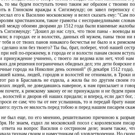
ь, то мы будем поступать точно таким же образом с твоими п
шить в Глинском вражды к Сигизмунду; он завел переписку 
слал его к Василию московскому и велел сказать ему: "Сам пос
королям христианским, такие грамоты с несправедливыми словами.
ний между обоими дворами до 1512 года были взаимные жалобы
ть Сигизмунду: "Дошел до нас слух, что твои паны - воеводы ви
зяли; в городах ее и волостях, данных ей мужем, паны твои ни 
 тебя и от твоих панов никакого бесчестья не было и к римском
 сделано или без твоего? Ты бы, брат, поберег, чтоб нашей сест
 при ней по-прежнему, в города ее и волости панам своим вступат
ье и принуждение учинено, с твоего ли ведома или нет, чтоб нам
их для решения пограничных обидных дел; эти дети боярские при
чные города на Николин день осенний" (6 декабря 1512 года). 
нашей казны, людей, городов и волостей не отнимали, в Троки 
 тот раз в Браславль не ездила, а жила бы по другим своим 
хих людей, не доведавшись наверное, к нам присылает и говори
 почете, к римскому закону ее не принуждали и не будем прину
, волостей и дворов ей наших придали; и вперед, если даст бог,
 спроси ее сам; что ты от нее услышишь, то и передай брату наш
его: пусть ее милость перед тобою и перед нашим писарем скаже
 не был еще, по его мнению, решительною причиною к разрыву
я. Не знаем, ездил ли московский посол с королевским писаре
 ответа на вопрос Василия о сестрином деле; знаем также, чт
вала тиунам своим и наместникам об удовлетворении. Но скоро 