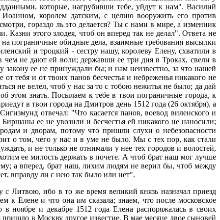
одданными, которые, нагрубивши тебе, уйдут к нам". Василий
с Иоанном, королем датским, с целию вооружить его против
мотри, гораздо ль это делается? Ты с нами в мире, а изменник
 Казни этого злодея, чтоб он вперед так не делал". Ответа не
 на пограничные обидные дела, взаимные требования высылки
ленский и троцкий - сестру нашу, королеву Елену, схватили в
в чем не дают ей воли; державши ее три дня в Троках, свели в
у закону ее не принуждали бы; и нам неизвестно, за что нашей
ре от тебя и от твоих панов бесчестья и небреженья никакого не
ься не велел, чтоб у нас за то с тобою нежитья не было; да дай
 об этом знать. Посылаем к тебе в твои пограничные города, к
едут в твои города на Дмитров день 1512 года (26 октября), а
Сигизмунд отвечал: "Что касается панов, воевод виленского и
и Биршаны ее не увозили и бесчестья ей никакого не наносили;
городам и дворам, потому что пришли слухи о небезопасности
т о том, чего у нас и в уме не было. Мы с тех пор, как стали
ждать, и не только не отнимали у нее тех городов и волостей,
 хотим ее милость держать в почете. А чтоб брат наш мог лучше
ему; а вперед, брат наш, лихим людям не верил бы, чтоб между
т, вправду ли с нею так было или нет".
 с Литвою, ибо в то же время великий князь назначал приезд
м к Елене и что она им сказала; знаем, что после московское
о в ноябре и декабре 1512 года Елена распоряжалась в своих
пришло в Москву другое известие. В мае месяце двое сыновей