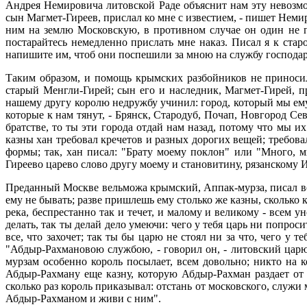
Андрея Немировича литовской Раде объяснит нам эту невозм
сын Магмет-Гиреев, прислал ко мне с известием, - пишет Немир
ним на землю Московскую, в противном случае он один не по
постарайтесь немедленно прислать мне наказ. Писал я к стар
напишите им, чтоб они поспешили за мною на службу господа
Таким образом, и помощь крымских разбойников не приносил
старый Менгли-Гирей; сын его и наследник, Магмет-Гирей, п
нашему другу королю недружбу учинил: город, который мы ему 
которые к нам тянут, - Брянск, Стародуб, Почап, Новгород Се
братстве, то ты эти города отдай нам назад, потому что мы 
казны хан требовал кречетов и разных дорогих вещей; требов
формы; так, хан писал: "Брату моему поклон" или "Много, м
Гиреево царево слово другу моему и становитину, рязанскому И
Преданный Москве вельможа крымский, Аппак-мурза, писал вели
ему не бывать; разве пришлешь ему столько же казны, сколько к
река, беспрестанно так и течет, и малому и великому - всем
делать, так ты делай дело умеючи: чего у тебя царь ни попросит
все, что захочет; так ты бы царю не стоял ни за что, чего у
"Абдыр-Рахмановою службою, - говорил он, - литовский царю 
мурзам особенно король посылает, всем довольно; никто на 
Абдыр-Рахману еще казну, которую Абдыр-Рахман раздает от 
сколько раз король приказывал: отстань от московского, служи 
Абдыр-Рахманом и живи с ним".