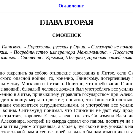
Оглавление
ГЛАВА ВТОРАЯ
СМОЛЕНСК
 Глинского. - Поражение русских у Орши. - Сигизмунд не поль
гским. - Посредничество императора Максимилиана. - Посоль
азанью. - Сношения с Крымом, Швециею, городами ганзейскими,
о закрепить за собою отцовские завоевания в Литве, если С
нского опасной войны, то, конечно, Глинскому, потерпевшему
ны между Москвою и Литвою. Понятно, что пребывание Глинск
й, знающий, бывалый человек должен был употреблять все усили
жению в Литве, привыкшему управлять государством при Алекса
водил к концу меры отцовские; понятно, что Глинский постоян
инали становиться затруднительными, и употреблял все усилия
 войны. Сигизмунд понимал, что Глинский не даст ему прод
естра твоя, королева Елена, - велел сказать Сигизмунд Васили
Александра, который из смерда сделал его паном, посягнул на е
 за этим делом отправляла, а злодей, чуя свою вину, убежал в н
 этот злодей нам и сестре твоей, и выдал бы нам изменника и 