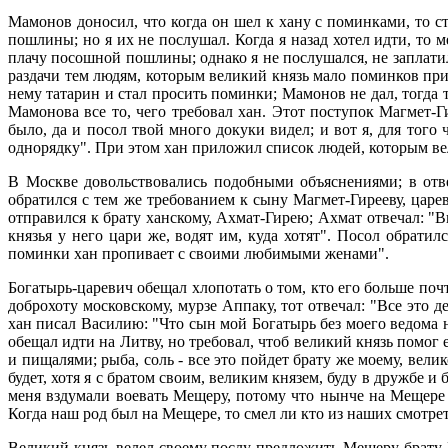
Мамонов доносил, что когда он шел к хану с поминками, то с
пошлины; но я их не послушал. Когда я назад хотел идти, то м
плачу посошной пошлины; однако я не послушался, не заплати
раздачи тем людям, которым великий князь мало поминков прис
нему татарин и стал просить поминки; Мамонов не дал, тогда 
Мамонова все то, чего требовал хан. Этот поступок Магмет-
было, да и посол твой много докуки видел; и вот я, для тог
однорядку". При этом хан приложил список людей, которым в
В Москве довольствовались подобными объяснениями; в отв
обратился с тем же требованием к сыну Магмет-Гирееву, царе
отправился к брату ханскому, Ахмат-Гирею; Ахмат отвечал: "В
князья у него цари же, водят им, куда хотят". Посол обрати
поминки хан пропивает с своими любимыми женами".
Богатырь-царевич обещал хлопотать о том, кто его больше почт
доброхоту московскому, мурзе Аппаку, тот отвечал: "Все это д
хан писал Василию: "Что сын мой Богатырь без моего ведома н
обещал идти на Литву, но требовал, чтоб великий князь помог 
и пищалями; рыба, соль - все это пойдет брату же моему, вели
будет, хотя я с братом своим, великим князем, буду в дружбе 
меня вздумали воевать Мещеру, потому что нынче на Мещере 
Когда наш род был на Мещере, то смел ли кто из наших смотрет
Великий князь велел своему послу предложить Мещеру брату 