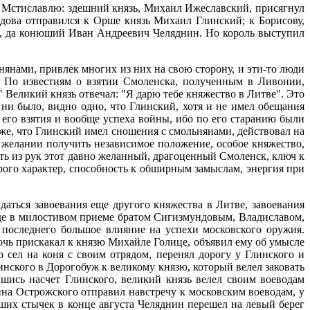
к Мстиславлю: здешний князь, Михаил Ижеславский, присягнул
дова отправился к Орше князь Михаил Глинский; к Борисову,
, да конюший Иван Андреевич Челяднин. Но король выступил
янами, привлек многих из них на свою сторону, и эти-то люди
б. По известиям о взятии Смоленска, полученным в Ливонии,
 Великий князь отвечал: "Я дарю тебе княжество в Литве". Это
ни было, видно одно, что Глинский, хотя и не имел обещания
м его взятия и вообще успеха войны, ибо по его старанию были
же, что Глинский имел сношения с смольнянами, действовал на
 желании получить независимое положение, особое княжество,
ть из рук этот давно желанный, драгоценный Смоленск, ключ к
орого характер, способность к обширным замыслам, энергия при
аться завоевания еще другого княжества в Литве, завоевания
де в милостивом приеме братом Сигизмундовым, Владиславом,
 последнего большое влияние на успехи московского оружия.
очь прискакал к князю Михайле Голице, объявил ему об умысле
о сел на коня с своим отрядом, перенял дорогу у Глинского и
линского в Дорогобуж к великому князю, который велел заковать
шись насчет Глинского, великий князь велел своим воеводам
тина Острожского отправил навстречу к московским воеводам, у
ьших стычек в конце августа Челяднин перешел на левый берег