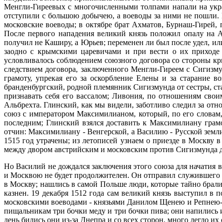
Менгли-Гиреевых с многочисленными толпами напали на украй
отступили с большою добычею, а воеводы за ними не пошли. В
московские воеводы; в октябре брат Ахматов, Бурнаш-Гирей, п
После первого нападения великий князь положил опалу на А
получил не Каширу, а Юрьев; переменен ли был после удел, ил
заодно с крымскими царевичами и при вести о их приходе 
условливалось соблюдением союзного договора со стороны кр
следствием договора, заключенного Менгли-Гиреем с Сигизм
грамоту, упрекая его за оскорбление Елены и за старание 
бранденбургский, родной племянник Сигизмунда от сестры, ст
признавать себя его вассалом; Ливония, по отношениям сво
Альбрехта. Глинский, как мы видели, заботливо следил за от
союз с императором Максимилианом, который, по его словам,
последним; Глинский взялся доставить к Максимилиану грамо
отчин: Максимилиану - Венгерской, а Василию - Русской земли
1515 год утрачены; из летописей узнаем о приезде в Москву 
между двором австрийским и московским против Сигизмунда для
Но Василий не дождался заключения этого союза для начатия
и Москвою не будет продолжителен. Он отправил служившего 
в Москву; нашлись в самой Польше люди, которые тайно брали 
казнен. 19 декабря 1512 года сам великий князь выступил в
московскими воеводами - князьями Данилом Щенею и Репнею-О
пищальникам три бочки меду и три бочки пива; они напились 
день бились они из-за Днепра и со всех сторон, много легло их