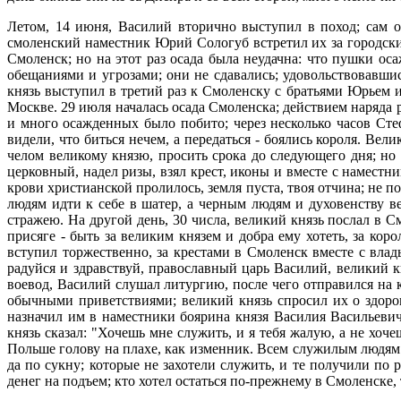
Летом, 14 июня, Василий вторично выступил в поход; сам о
смоленский наместник Юрий Сологуб встретил их за городским
Смоленск; но на этот раз осада была неудачна: что пушки о
обещаниями и угрозами; они не сдавались; удовольствовавши
князь выступил в третий раз к Смоленску с братьями Юрьем 
Москве. 29 июля началась осада Смоленска; действием наряда 
и много осажденных было побито; через несколько часов Сте
видели, что биться нечем, а передаться - боялись короля. Ве
челом великому князю, просить срока до следующего дня; но 
церковный, надел ризы, взял крест, иконы и вместе с намест
крови христианской пролилось, земля пуста, твоя отчина; не 
людям идти к себе в шатер, а черным людям и духовенству ве
стражею. На другой день, 30 числа, великий князь послал в 
присяге - быть за великим князем и добра ему хотеть, за кор
вступил торжественно, за крестами в Смоленск вместе с вла
радуйся и здравствуй, православный царь Василий, великий к
воевод, Василий слушал литургию, после чего отправился на 
обычными приветствиями; великий князь спросил их о здоров
назначил им в наместники боярина князя Василия Васильеви
князь сказал: "Хочешь мне служить, и я тебя жалую, а не хоч
Польше голову на плахе, как изменник. Всем служилым людям 
да по сукну; которые не захотели служить, и те получили по
денег на подъем; кто хотел остаться по-прежнему в Смоленске,