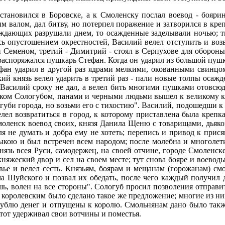
становился в Боровске, а к Смоленску послал воевод - бояри
 валом, дал битву, но потерпел поражение и затворился в кре
саждающих разрушали днем, то осажденные заделывали ночью; 
сь опустошением окрестностей, Василий велел отступить и возв
и Семеном, третий - Димитрий - стоял в Серпухове для обороны
распоряжался пушкарь Стефан. Когда он ударил из большой пушки
фан ударил в другой раз ядрами мелкими, окованными свинцом
ликий князь велел ударить в третий раз - пали новые толпы оса
Василий сроку не дал, а велел бить многими пушками отовсюду
ником Сологубом, панами и черными людьми вышел к великому кн
погуби города, но возьми его с тихостию". Василий, подошедши к
лел возвратиться в город, к которому приставлена была крепк
Смоленск воевод своих, князя Данила Щеню с товарищами, дьяков
оля не думать и добра ему не хотеть; перепись и привод к при
дыкою и был встречен всем народом; после молебна и многоле
нязь всея Руси, самодержец, на своей отчине, городе Смоленске
княжеский двор и сел на своем месте; тут снова бояре и воевод
ье и велел сесть. Князьям, боярам и мещанам (горожанам) см
ча Шуйского и позвал их обедать, после чего каждый получил 
ешь, волен на все стороны". Сологуб просил позволения отправи
королевским было сделано такое же предложение; многие из них
 рублю денег и отпущены к королю. Смольнянам дано было также
 тот удерживал свои вотчины и поместья.