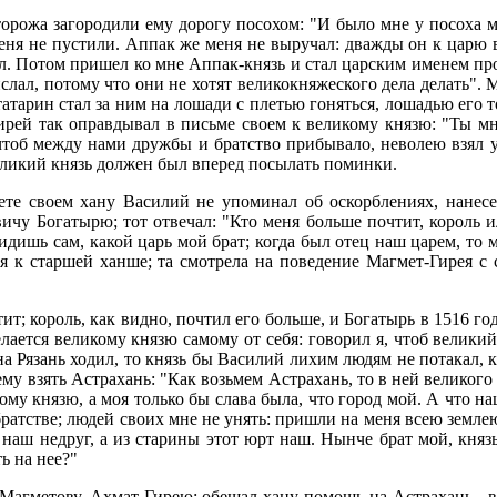
торожа загородили ему дорогу посохом: "И было мне у посоха 
еня не пустили. Аппак же меня не выручал: дважды он к царю вв
л. Потом пришел ко мне Аппак-князь и стал царским именем про
лал, потому что они не хотят великокняжеского дела делать". М
татарин стал за ним на лошади с плетью гоняться, лошадью его т
Гирей так оправдывал в письме своем к великому князю: "Ты м
о чтоб между нами дружбы и братство прибывало, неволею взял у
еликий князь должен был вперед посылать поминки.
ете своем хану Василий не упоминал об оскорблениях, нанесе
вичу Богатырю; тот отвечал: "Кто меня больше почтит, король и
идишь сам, какой царь мой брат; когда был отец наш царем, то м
лся к старшей ханше; та смотрела на поведение Магмет-Гирея с
ит; король, как видно, почтил его больше, и Богатырь в 1516 г
елается великому князю самому от себя: говорил я, чтоб велики
а Рязань ходил, то князь бы Василий лихим людям не потакал, кт
ему взять Астрахань: "Как возьмем Астрахань, то в ней великого
кому князю, а моя только бы слава была, что город мой. А что н
и братстве; людей своих мне не унять: пришли на меня всею земле
наш недруг, а из старины этот юрт наш. Нынче брат мой, князь
ь на нее?"
Магметову, Ахмат-Гирею; обещал хану помощь на Астрахань - в