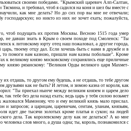
льзоваться своими победами. "Крымский царевич Алп-Салтан,
Тясмина, и требовал, чтоб я садился на коня и шел бы вместе с
научили, как мне делать? Но до сих пор вы мне не отвечали;
у господарскую; но никто из них не хочет ехать; пожалуйста,
го, чтоб подущать их против Москвы. Весною 1515 года умер
ор, не давши знать в Крым о своем походе под Смоленск: "Ты
ленск к литовскому юрту отец наш пожаловал, а другие города,
 царь, твоему отцу дал. Если хочешь быть с нами в дружбе и в
ве, то помоги нам казною, пришли нам казны побольше". Кроме
отах к великому князю московскому сохранялись еще приличные
кому князю рязанскому: "Великия Орды великого царя Махмет-
их отдашь, то другом ему будешь, а не отдашь, то тебе другом
им друзьями как не быть? И летом, и зимою казна от короля, как
оворил: "Ты приехал нынче между великим князем и царем дело
, так тебе без дела назад ехать; ведь царь у тебя силою возьмет
ак жаловался Мамонову, что и ему великий князь мало прислал.
 и запросов; а царицам, царевичам, сеитам, уланам, князьям,
оля идет две тысячи золотых кроме платья и сукон; на людей
кого дела. Так королевскому делу как не делаться? А ко мне
о человека слов много, а душа одна; ты, король, познакомился с