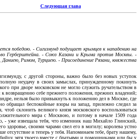
Следующая глава
зуется победою. - Сигизмунд подущает крымцев к нападению на
ство Герберштейна. - Союз Казани и Крыма против Москвы. -
 Даниею, Римом, Турциею. - Присоединение Рязани, княжества
игизмунду, с другой стороны, важно было без новых уступок
 полную неудачу в своих замыслах, принужденному покинуть
ого при дворе московском не могло служить ручательством в
я к возвращению себе прежнего положения, прежних владений;
ндре, нельзя было привыкнуть к положению дел в Москве, где
но обращал беспокойные взоры на запад, прилежно следил за
, чтоб склонить великого князя московского воспользоваться
олжительного мира с Москвою, и потому в начале 1509 года
ю, - уже извещала тебя, что изменник наш Михайло Глинский,
го здоровье, своими чарами свел его в могилу; королева устно
аше отсутствие и теперь у тебя. Напоминаем тебе, брату нашему,
убийцу зятя твоего вместе с братьями и помощниками или бы у