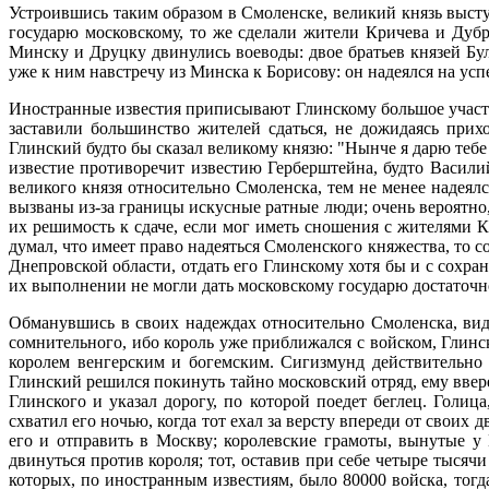
Устроившись таким образом в Смоленске, великий князь выст
государю московскому, то же сделали жители Кричева и Дуб
Минску и Друцку двинулись воеводы: двое братьев князей 
уже к ним навстречу из Минска к Борисову: он надеялся на усп
Иностранные известия приписывают Глинскому большое участие
заставили большинство жителей сдаться, не дожидаясь прих
Глинский будто бы сказал великому князю: "Нынче я дарю тебе
известие противоречит известию Герберштейна, будто Васили
великого князя относительно Смоленска, тем не менее надеялс
вызваны из-за границы искусные ратные люди; очень вероятно
их решимость к сдаче, если мог иметь сношения с жителями 
думал, что имеет право надеяться Смоленского княжества, то
Днепровской области, отдать его Глинскому хотя бы и с сохра
их выполнении не могли дать московскому государю достаточн
Обманувшись в своих надеждах относительно Смоленска, видя
сомнительного, ибо король уже приближался с войском, Гли
королем венгерским и богемским. Сигизмунд действительно 
Глинский решился покинуть тайно московский отряд, ему ввер
Глинского и указал дорогу, по которой поедет беглец. Голиц
схватил его ночью, когда тот ехал за версту впереди от своих
его и отправить в Москву; королевские грамоты, вынутые у
двинуться против короля; тот, оставив при себе четыре тысяч
которых, по иностранным известиям, было 80000 войска, тогд