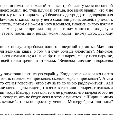
много истомы не на малый час; все требовали у меня посошной
ерх ходил; но, туда идучи и оттуда, все меня бранил, что я не
сить у меня тридцать шуб беличьих да тридцать однорядок для
амонов отказал, тогда у него схватили двоих людей; приехал к
оптать, потом с ножом в избу вломился, наконец силою взяли у
ногим людям не прислал подарков, и нам много от них докуки
 твоего посла, да и роздал моим людям - иному шубу, другому
нных послу, и требовал одного - шертной грамоты. Мамонов
ли великий князь, о том я и буду больше хлопотать". Мамонов
ы его слушались; а нынче брат наш царем, сын у него царь же,
 своей точки зрения и отвечала: "Великокняжеские и королевы
оду опустошил рязанскую украйну. Когда посол жаловался на это
й князь столько же присылал, сколько король присылает". А сам
о станет говорить, чтоб ему за то со мною раздружиться". Хан
 же князя людям сидеть, тысячах в трех или четырех, с пушками
аши люди Мещеру воевали, то я не ручаюсь, что вперед этого не
ю, говорят, что не будут меня в этом слушаться; а Ширины мимо
 великий, зачем не просит у меня на Мещеру брата или сына?
се в надежде добиться шертной грамоты и отвлечь крымцев от