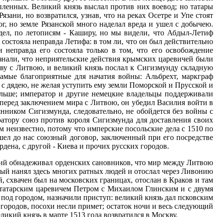
пленных. Великий князь выслал против них воевод; но татары
ани, но возвратился, узнав, что на реках Осетре и Упе стоят
ог, но земле Рязанской много наделал вреда и ушел с добычею.
дел, по летописям - Каширу, но мы видели, что Абдыл-Летиф
состояла неправда Летифа: в том ли, что он был действительно
неправда его состояла только в том, что его освобождение
знали, что неприятельские действия крымских царевичей были
ву с Литвою, и великий князь послал к Сигизмунду складную
самые благоприятные для начатия войны: Альбрехт, маркграф
с дядею, не желая уступить ему земли Поморской и Прусской и
ольше; император и другие немецкие владельцы поддерживали
 перед заключением мира с Литвою, он убедил Василия войти в
нником Сигизмунда, следовательно, не обойдется без войны с
ратору союз против короля Сигизмунда для доставления своих
м неизвестно, потому что имперские посольские дела с 1510 по
ошел до нас союзный договор, заключенный при его посредстве
дена, с другой - Киева и прочих русских городов.
кий обнадеживал орденских сановников, что мир между Литвою
ый нанял здесь многих ратных людей и отослал через Ливонию
, схвачен был на московских границах, отослан в Краков и там
м татарским царевичем Петром с Михаилом Глинским и с двумя
од городом, назначили приступ: великий князь дал псковским
городов, посохи несли примет; остаток ночи и весь следующий
ликий князь в марте 1513 года возвратился в Москву.