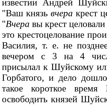
известии Андрей Шуйск
"Ваш князь
вчера
крест ц
"
Вчера
вы крест целовали
это крестоцелование про
Василия, т. е. не поздн
вечером с 3 на 4 числ
присылал к Шуйскому ил
Горбатого, и дело дошл
такое короткое время 
освободить князей Шуйс