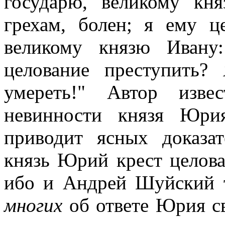
государю, великому кн
грехам, болен; я ему ц
великому князю Ивану
целование преступить?
умереть!" Автор изв
невинности князя Юри
приводит ясных доказат
князь Юрий крест целовал
ибо и Андрей Шуйский т
многих
об ответе Юрия с