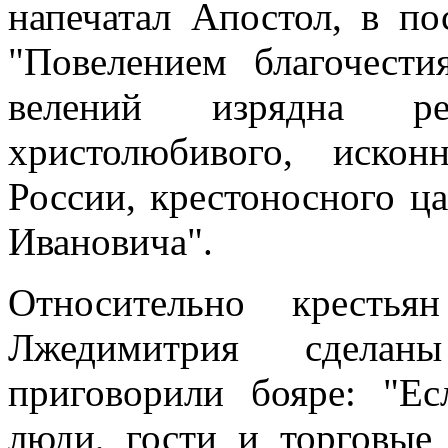
напечатал Апостол, в по
"Повелением благочест
велений изрядна ре
христолюбивого, искон
России, крестоносного ц
Ивановича".
Относительно кресть
Лжедимитрия сделан
приговорили бояре: "Ес
люди, гости и торговые