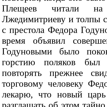
Плещеев читали на
Лжедимитриеву и толпы с
с престола Федора Годуно
время объявил соверш
Годуновыми было поко
горстию поляков был
повторять прежнее сви
торговому человеку Фед
лекарю, что новый царь
разглашать об этом тайно