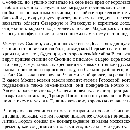
Смоленск, но Тушино испытало на себе весь вред от королевск
чтоб отнять у них заслуженные награды и воспользоваться в
он был полновластным хозяином, а в войске королевском не м
близкой и дать друг другу присягу ни с кем не входить в перег
захватить области Северскую и Рязанскую и кормиться дох
отправили к королю под Смоленск послов, Мархоцкого с тов
Сапегу к конфедерации, для чего поехал сам к нему в стан под
Между тем Скопин, соединившись опять с Делагарди, двинулся
Скопин остановился в слободе, дожидаясь Шереметева и новых
кричали, что лгут, будто придет скоро князь Михайла Василь
вдруг пришла станица от Скопина с письмом к царю, царь посла
что голод все усиливался: крестьянин Сальков с толпою русс
выслал против него одного воеводу, но Сальков разбил его; 
разбил Салькова наголову на Владимирской дороге, на речке Пе
В самой Москве козаки завели измену: атаман Гороховой, кот
подведенные также изменниками, они подкрались ночью к 
Александровской слободе. Сапега пошел туда из-под Троицко
возвратился опять под Троицу. После этого он уговаривал Ро
помогать ему и уехал в Тушино, которому король скоро нанес п
В то время как тушинские поляки отправили послов к Сигиз
внушать полякам, что им гораздо приличнее служить природн
Литвы. Король обещал им вознаграждение из казны московской
времени, как соединятся с полками его; начальным людям сул