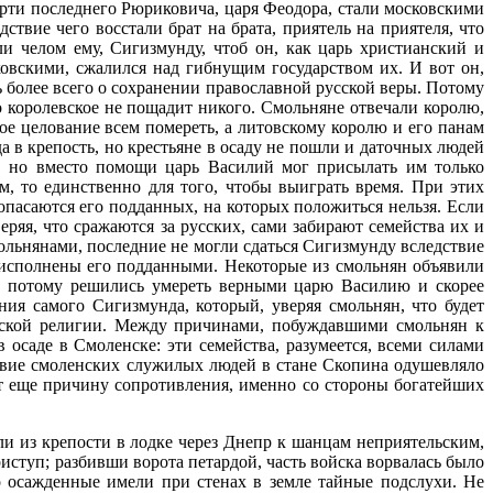
ерти последнего Рюриковича, царя Феодора, стали московскими
твие чего восстали брат на брата, приятель на приятеля, что
и челом ему, Сигизмунду, чтоб он, как царь христианский и
овскими, сжалился над гибнущим государством их. И вот он,
ь более всего о сохранении православной русской веры. Потому
о королевское не пощадит никого. Смольняне отвечали королю,
ное целование всем помереть, а литовскому королю и его панам
 в крепость, но крестьяне в осаду не пошли и даточных людей
, но вместо помощи царь Василий мог присылать им только
, то единственно для того, чтобы выиграть время. При этих
опасаются его подданных, на которых положиться нельзя. Если
ряя, что сражаются за русских, сами забирают семейства их и
льнянами, последние не могли сдаться Сигизмунду вследствие
ут исполнены его подданными. Некоторые из смольнян объявили
 и потому решились умереть верными царю Василию и скорее
ния самого Сигизмунда, который, уверяя смольнян, что будет
ческой религии. Между причинами, побуждавшими смольнян к
осаде в Смоленске: эти семейства, разумеется, всеми силами
ствие смоленских служилых людей в стане Скопина одушевляло
т еще причину сопротивления, именно со стороны богатейших
ли из крепости в лодке через Днепр к шанцам неприятельским,
риступ; разбивши ворота петардой, часть войска ворвалась было
о осажденные имели при стенах в земле тайные подслухи. Не