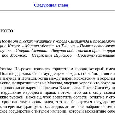
Следующая глава
СКОГО
 Послы от русских тушинцев у короля Сигизмунда и предлагают
ца в Калуге. - Марина убегает из Тушина. - Поляки оставляют
змунда. - Смерть Скопина. - Ляпунов поднимается против царя
ец под Москвою. - Свержение Шуйского. - Правительственные
осквы. Но рокош кончился торжеством короля, который имел
 Польше держава. Сигизмунд еще мог ждать спокойно развязки
игизмунда и Польши, когда между царем московским и королем
ские, возвратившиеся из Москвы, уверяли короля, что бояре за
 и провозгласят царем королевича Владислава. После Сигизмунд
 нарушение народного права, потом, чтоб дать силу своим
не русской, наконец, чтоб возвратить области, отнятые у его
 христианства: король видел, что колеблющемуся государству
 были еретики французы, голландцы, англичане, набранные теми
ское государство с титулом империи, который москвитяне себе