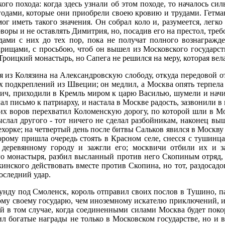
ого похода: когда здесь узнали об этом походе, то началось си
ыгодами, которые они приобрели своею кровию и трудами. Гетм
ог иметь такого значения. Он собрал коло и, разумеется, легко
оворы и не оставлять Димитрия, но, посадив его на престол, треб
одами с них до тех пор, пока не получат полного вознагражд
арищами, с просьбою, чтоб он вышел из Московского государст
 Троицкий монастырь, но Сапега не решился на меру, которая вел
 из Колязина на Александровскую слободу, откуда передовой от
 подкреплений из Швеции; он медлил, а Москва опять терпела г
евич, приходили в Кремль миром к царю Василью, шумели и нач
л письмо к патриарху, и настала в Москве радость, зазвонили в
ких воров перехватил Коломенскую дорогу, по которой шли в Мо
выслал другого - тот ничего не сделал разбойникам, наконец 
хорке; на четвертый день после битвы Сальков явился в Москву 
орому пришла очередь стоять в Красном селе, снесся с тушинц
деревянному городу и зажгли его; москвичи отбили их и з
го монастыря, разбил высланный против него Скопиным отряд, 
жинского действовать вместе против Скопина, но тот, раздосад
оследний удар.
мунду под Смоленск, король отправил своих послов в Тушино, 
ому своему государю, чем иноземному искателю приключений, и
 в том случае, когда соединенными силами Москва будет покор
ил богатые награды не только в Московском государстве, но и 