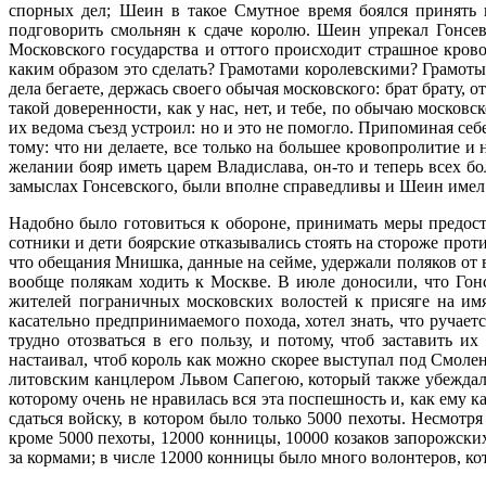
спорных дел; Шеин в такое Смутное время боялся принять н
подговорить смольнян к сдаче королю. Шеин упрекал Гонсев
Московского государства и оттого происходит страшное кров
каким образом это сделать? Грамотами королевскими? Грамоты 
дела бегаете, держась своего обычая московского: брат брату, о
такой доверенности, как у нас, нет, и тебе, по обычаю московс
их ведома съезд устроил: но и это не помогло. Припоминая се
тому: что ни делаете, все только на большее кровопролитие и 
желании бояр иметь царем Владислава, он-то и теперь всех б
замыслах Гонсевского, были вполне справедливы и Шеин имел 
Надобно было готовиться к обороне, принимать меры предост
сотники и дети боярские отказывались стоять на стороже про
что обещания Мнишка, данные на сейме, удержали поляков от в
вообще полякам ходить к Москве. В июле доносили, что Гон
жителей пограничных московских волостей к присяге на им
касательно предпринимаемого похода, хотел знать, что ручает
трудно отозваться в его пользу, и потому, чтоб заставить
настаивал, чтоб король как можно скорее выступал под Смол
литовским канцлером Львом Сапегою, который также убеждал 
которому очень не нравилась вся эта поспешность и, как ему 
сдаться войску, в котором было только 5000 пехоты. Несмотря
кроме 5000 пехоты, 12000 конницы, 10000 козаков запорожских
за кормами; в числе 12000 конницы было много волонтеров, ко