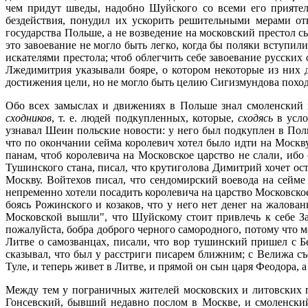
чем придут шведы, надобно Шуйского со всеми его приятел
бездействия, понудил их ускорить решительными мерами от
государства Польше, а не возведение на московский престол с
это завоевание не могло быть легко, когда бы поляки вступи
искателями престола; чтоб облегчить себе завоевание русски
Лжедимитрия указывали бояре, о котором некоторые из них 
достижения цели, но не могло быть целию Сигизмундова поход
Обо всех замыслах и движениях в Польше знал смоленский 
сходников
, т. е. людей подкупленных, которые,
сходясь
в усло
узнавал Шеин польские новости: у него был подкуплен в Поль
что по окончании сейма королевич хотел было идти на Москв
панам, чтоб королевича на Московское царство не слали, иб
Тушинского стана, писал, что крутиголова Димитрий хочет ос
Москву. Войтехов писал, что сендомирский воевода на сейм
непременно хотели посадить королевича на царство Московско
боясь Рожинского и козаков, что у него нет денег на жалова
Московской вышли", что Шуйскому стоит привлечь к себе За
пожалуйста, бобра доброго черного самородного, потому что м
Литве о самозванцах, писали, что вор тушинский пришел с Бе
сказывал, что был у расстриги писарем ближним; с Велижа съ
Туле, и теперь живет в Литве, и прямой он сын царя Феодора, 
Между тем у пограничных жителей московских и литовских п
Гонсевский, бывший недавно послом в Москве, и смоленски