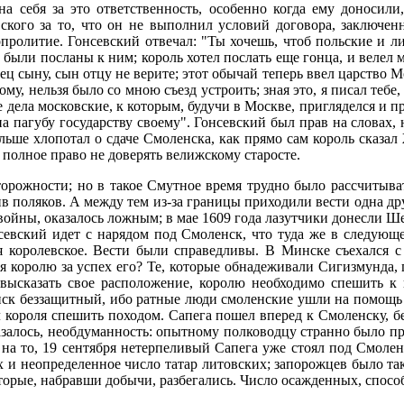
а себя за это ответственность, особенно когда ему доносили
ского за то, что он не выполнил условий договора, заключе
опролитие. Гонсевский отвечал: "Ты хочешь, чтоб польские и л
были посланы к ним; король хотел послать еще гонца, и велел м
тец сыну, сын отцу не верите; этот обычай теперь ввел царство Мо
кому, нельзя было со мною съезд устроить; зная это, я писал теб
бе дела московские, к которым, будучи в Москве, пригляделся и 
на пагубу государству своему". Гонсевский был прав на словах, н
ольше хлопотал о сдаче Смоленска, как прямо сам король сказа
полное право не доверять велижскому старосте.
орожности; но в такое Смутное время трудно было рассчитыват
тив поляков. А между тем из-за границы приходили вести одна д
ойны, оказалось ложным; в мае 1609 года лазутчики донесли Ше
севский идет с нарядом под Смоленск, что туда же в следующ
я королевское. Вести были справедливы. В Минске съехался с
ся королю за успех его? Те, которые обнадеживали Сигизмунда, 
 их высказать свое расположение, королю необходимо спешить 
енск беззащитный, ибо ратные люди смоленские ушли на помощь 
короля спешить походом. Сапега пошел вперед к Смоленску, б
казалось, необдуманность: опытному полководцу странно было пре
 на то, 19 сентября нетерпеливый Сапега уже стоял под Смоленс
 и неопределенное число татар литовских; запорожцев было так
торые, набравши добычи, разбегались. Число осажденных, спосо