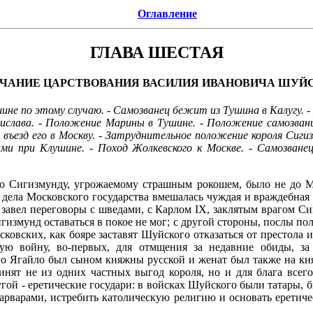
Оглавление
ГЛАВА ШЕСТАЯ
ЧАНИЕ ЦАРСТВОВАНИЯ ВАСИЛИЯ ИВАНОВИЧА ШУЙ
ине по этому случаю. - Самозванец бежит из Тушина в Калугу. -
адислава. - Положение Марины в Тушине. - Положение самозван
 въезд его в Москву. - Затруднительное положение короля Сиги
кими при Клушине. - Поход Жолкевского к Москве. - Самозван
ю Сигизмунду, угрожаемому страшным рокошем, было не до М
в дела Московского государства вмешалась чуждая и враждебная
 завел переговоры с шведами, с Карлом IX, заклятым врагом С
змунд оставаться в покое не мог; с другой стороны, послы поль
московских, как бояре заставят Шуйского отказаться от престола
ую войну, во-первых, для отмщения за недавние обиды, за
о Ягайло был сыном княжны русской и женат был также на княж
нят не из одних частных выгод короля, но и для блага всего
угой - еретические государи: в войсках Шуйского были татары,
арварами, истребить католическую религию и основать еретиче