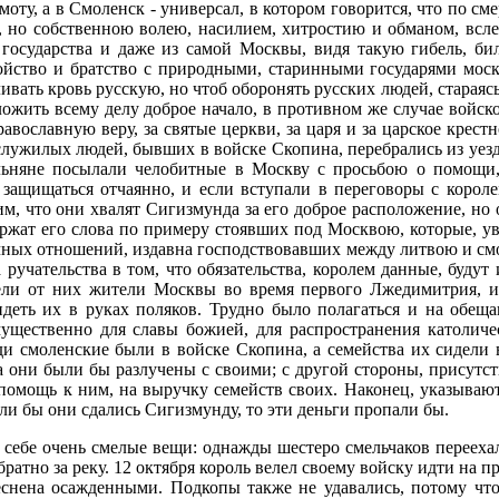
оту, а в Смоленск - универсал, в котором говорится, что по см
но собственною волею, насилием, хитростию и обманом, вследс
осударства и даже из самой Москвы, видя такую гибель, бил
йство и братство с природными, старинными государями моск
ливать кровь русскую, но чтоб оборонять русских людей, стараяс
ложить всему делу доброе начало, в противном же случае войск
авославную веру, за святые церкви, за царя и за царское крест
ужилых людей, бывших в войске Скопина, перебрались из уезда
ольняне посылали челобитные в Москву с просьбою о помощи
защищаться отчаянно, и если вступали в переговоры с королем
, что они хвалят Сигизмунда за его доброе расположение, но 
ержат его слова по примеру стоявших под Москвою, которые, уве
чных отношений, издавна господствовавших между литвою и смо
а ручательства в том, что обязательства, королем данные, буд
ерпели от них жители Москвы во время первого Лжедимитрия,
деть их в руках поляков. Трудно было полагаться и на обеща
имущественно для славы божией, для распространения католи
 смоленские были в войске Скопина, а семейства их сидели в 
а они были бы разлучены с своими; с другой стороны, присут
 помощь к ним, на выручку семейств своих. Наконец, указываю
ли бы они сдались Сигизмунду, то эти деньги пропали бы.
 себе очень смелые вещи: однажды шестеро смельчаков перееха
ратно за реку. 12 октября король велел своему войску идти на п
еснена осажденными. Подкопы также не удавались, потому чт