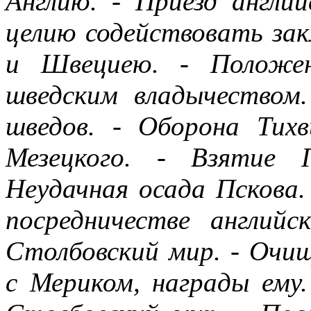
Англию. - Приезд англи
целию содействовать за
и Швециею. - Положен
шведским владычеством
шведов. - Оборона Тихв
Мезецкого. - Взятие 
Неудачная осада Пскова.
посредничестве английс
Столбовский мир. - Очищ
с Мериком, награды ему.