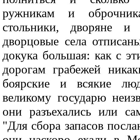
ружникам и оброчник
стольники, дворяне и
дворцовые села отписан
докука большая: как с э
дорогам грабежей ника
боярские и всякие лю
великому государю неиз
они разъехались или са
"Для сбора запасов посла
они наскоро ехали в Мо