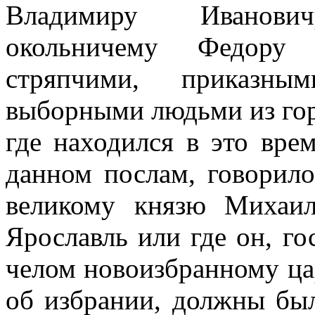
Владимиру Ивановичу
окольничему Федору 
стряпчими, приказн
выборными людьми из гор
где находился в это вре
данном послам, говорило
великому князю Михаи
Ярославль или где он, го
челом новоизбранному ца
об избрании, должны бы