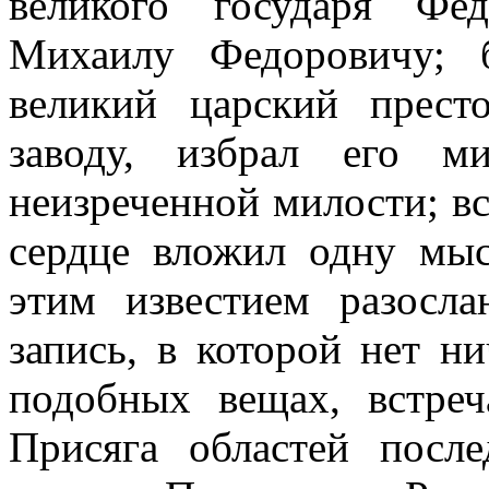
великого государя Фе
Михаилу Федоровичу; б
великий царский прест
заводу, избрал его м
неизреченной милости; вс
сердце вложил одну мыс
этим известием разосла
запись, в которой нет н
подобных вещах, встреч
Присяга областей посл