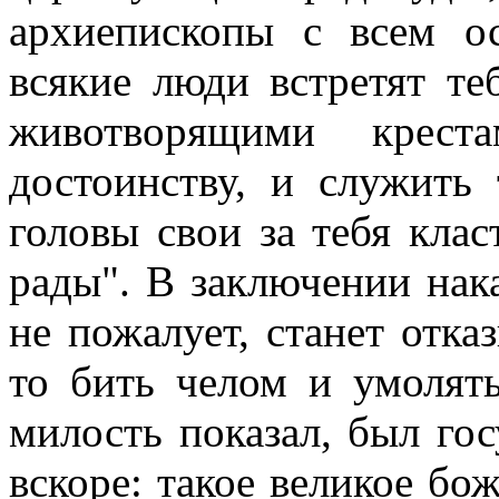
архиепископы с всем о
всякие люди встретят т
животворящими крест
достоинству, и служить 
головы свои за тебя клас
рады". В заключении нака
не пожалует, станет отка
то бить челом и умолят
милость показал, был го
вскоре: такое великое бо