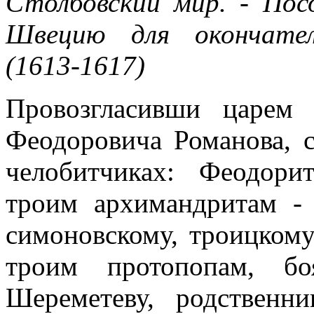
Столбовский мир. - Пос
Швецию для окончател
(1613-1617)
Провозгласивши царем 
Феодоровича Романова, с
челобитчиках: Феодорит
троим архимандритам - 
симоновскому, троицком
троим протопопам, б
Шереметеву, родственн