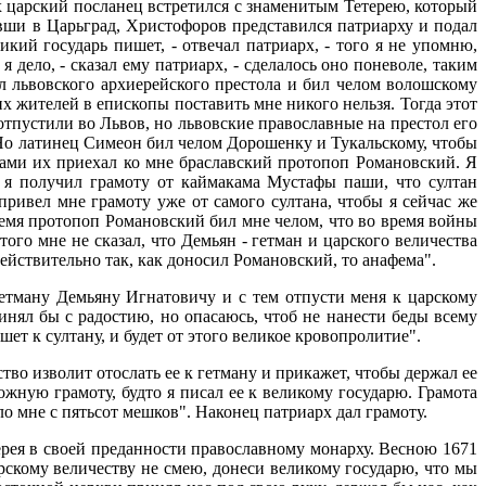
 царский посланец встретился с знаменитым Тетерею, который
хавши в Царьград, Христофоров представился патриарху и подал
ий государь пишет, - отвечал патриарх, - того я не упомню,
 дело, - сказал ему патриарх, - сделалось оно поневоле, таким
ал львовского архиерейского престола и бил челом волошскому
их жителей в епископы поставить мне никого нельзя. Тогда этот
тпустили во Львов, но львовские православные на престол его
. Но латинец Симеон бил челом Дорошенку и Тукальскому, чтобы
тами их приехал ко мне браславский протопоп Романовский. Я
и я получил грамоту от каймакама Мустафы паши, что султан
привел мне грамоту уже от самого султана, чтобы я сейчас же
ремя протопоп Романовский бил мне челом, что во время войны
ого мне не сказал, что Демьян - гетман и царского величества
ействительно так, как доносил Романовский, то анафема".
гетману Демьяну Игнатовичу и с тем отпусти меня к царскому
ринял бы с радостию, но опасаюсь, чтоб не нанести беды всему
ет к султану, и будет от этого великое кровопролитие".
ство изволит отослать ее к гетману и прикажет, чтобы держал ее
ложную грамоту, будто я писал ее к великому государю. Грамота
ло мне с пятьсот мешков". Наконец патриарх дал грамоту.
рея в своей преданности православному монарху. Весною 1671
рскому величеству не смею, донеси великому государю, что мы