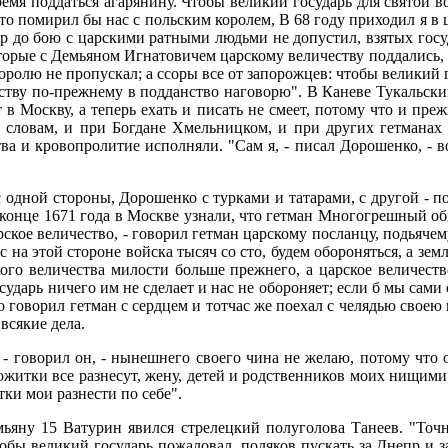
емя поддаться агарянину. Чтобы великий государь для святой во
, то помирил бы нас с польским королем, В 68 году приходил я 
тар до бою с царскими ратными людьми не допустил, взятых госу
которые с Демьяном Игнатовичем царскому величеству поддались, 
ролю не пропускал; а ссоры все от запорожцев: чтобы великий г
честву по-прежнему в подданство наговорю". В Каневе Тукальски
т в Москву, а теперь ехать и писать не смеет, потому что и пре
о словам, и при Богдане Хмельницком, и при других гетманах
а и кровопролитие исполняли. "Сам я, - писал Дорошенко, - во
 с одной стороны, Дорошенко с турками и татарами, с другой - 
В конце 1671 года в Москве узнали, что гетман Многогрешный о
кое величество, - говорил гетман царскому посланцу, подьячему
с на этой стороне войска тысяч со сто, будем обороняться, а земл
кого величества милости больше прежнего, а царское величест
сударь ничего им не сделает и нас не обороняет; если б мы сами
то говорил гетман с сердцем и тотчас же поехал с челядью своею
всякие дела.
 - говорил он, - нынешнего своего чина не желаю, потому что 
пожитки все разнесут, жену, детей и родственников моих нищими 
тки мои разнести по себе".
яну 15 Ватурин явился стрелецкий полуголова Танеев. "Точно,
обы великий государь пожаловал, поляков пускать за Днепр и за