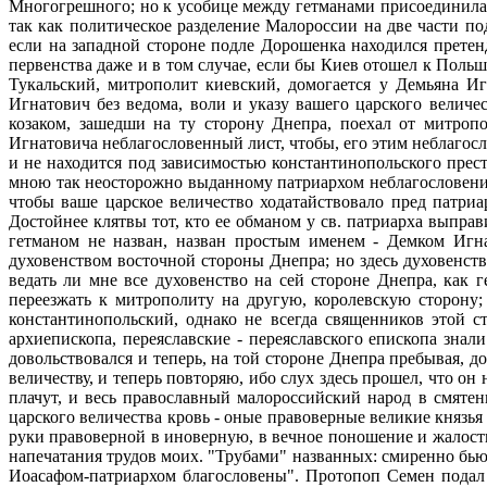
Многогрешного; но к усобице между гетманами присоединилас
так как политическое разделение Малороссии на две части п
если на западной стороне подле Дорошенка находился претен
первенства даже и в том случае, если бы Киев отошел к Поль
Тукальский, митрополит киевский, домогается у Демьяна И
Игнатович без ведома, воли и указу вашего царского велич
козаком, зашедши на ту сторону Днепра, поехал от митроп
Игнатовича неблагословенный лист, чтобы, его этим неблагос
и не находится под зависимостью константинопольского прест
мною так неосторожно выданному патриархом неблагословению
чтобы ваше царское величество ходатайствовало пред патри
Достойнее клятвы тот, кто ее обманом у св. патриарха выпра
гетманом не назван, назван простым именем - Демком Игна
духовенством восточной стороны Днепра; но здесь духовенств
ведать ли мне все духовенство на сей стороне Днепра, как 
переезжать к митрополиту на другую, королевскую сторону;
константинопольский, однако не всегда священников этой с
архиепископа, переяславские - переяславского епископа зна
довольствовался и теперь, на той стороне Днепра пребывая,
величеству, и теперь повторяю, ибо слух здесь прошел, что о
плачут, и весь православный малороссийский народ в смяте
царского величества кровь - оные правоверные великие князья 
руки правоверной в иноверную, в вечное поношение и жалость
напечатания трудов моих. "Трубами" названных: смиренно бью 
Иоасафом-патриархом благословены". Протопоп Семен подал