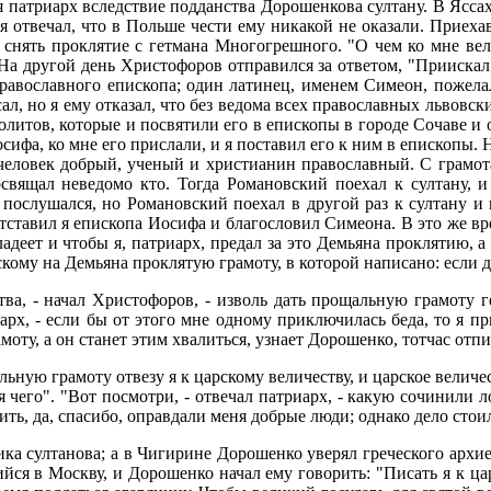
 патриарх вследствие подданства Дорошенкова султану. В Яссах
еря отвечал, что в Польше чести ему никакой не оказали. Прие
снять проклятие с гетмана Многогрешного. "О чем ко мне велик
На другой день Христофоров отправился за ответом, "Приискал я
 православного епископа; один латинец, именем Симеон, пожел
ал, но я ему отказал, что без ведома всех православных львовск
итов, которые и посвятили его в епископы в городе Сочаве и о
сифа, ко мне его прислали, и я поставил его к ним в епископы
 человек добрый, ученый и христианин православный. С грамо
освящал неведомо кто. Тогда Романовский поехал к султану, 
послушался, но Романовский поехал в другой раз к султану и 
отставил я епископа Иосифа и благословил Симеона. В это же в
деет и чтобы я, патриарх, предал за это Демьяна проклятию, а т
кому на Демьяна проклятую грамоту, в которой написано: если д
ва, - начал Христофоров, - изволь дать прощальную грамоту 
риарх, - если бы от этого мне одному приключилась беда, то я п
у, а он станет этим хвалиться, узнает Дорошенко, тотчас отпиш
льную грамоту отвезу я к царскому величеству, и царское величе
я чего". "Вот посмотри, - отвечал патриарх, - какую сочинили 
ить, да, спасибо, оправдали меня добрые люди; однако дело стои
ка султанова; а в Чигирине Дорошенко уверял греческого архие
ийся в Москву, и Дорошенко начал ему говорить: "Писать я к ца