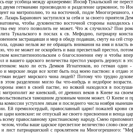
ь еще усобица между архиереями: Иосиф Тукальский не переста
од двумя гетманами производило и разделение церковное, то И
дент на митрополию, то на восточной, подле Многогрешного, н
ше. Лазарь Баранович заступился за себя и за своего приятеля 
гнатовича, чтобы духовенство восточной стороны находилось 
ества ему этого позволить не может. Что ж случилось? Пои ро
олита Тукальского в послах к св. Мефодию, патриарху конст
ловением застращавши и мир в обиду подавши, смуту на сей стор
ола, однако нельзя же не обращать внимания на имя и власть в
, что не может не оскорбить и ваш пресветлый престол, потому
архом константинопольским о благослонении ему и чтобы впер
вил и вашего царского величества престол укорить дерзнул: в 
тенком: мало ли есть Демков Игнатенков, но гетман один -
о и мирские люди все хотят быть под моею паствою: я отдаю эт
гетман ведает мирского чина людей? Потому что трудно духов
 в этом разделении могло бы что-нибудь и недоброе возрасти
тороны имел в своей пастве, но всякий находился в послушан
ли: митрополит же киевский, от древних веков в Киеве на свое
 довольствоваться тамошним духовным чином может. О Киеве и п
н на комиссии уступлен ляхам и последнего числа ноября нынешне
нии. Ей премилосердый, православный царю! пожалей крови сво
и цари киевские: не отпускай же своего присвоения и венца царс
 всему православному христианскому народу. Смею припомнить 
челом, чтобы ваше царское пресветлое величество слово свое д
 и лист патриаршеский с проклятием на Многогрешного: "Ме