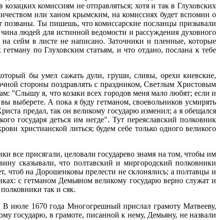
козацких комиссиям не отправляться; хотя и так в Глуховских
величеством или ханом крымским, на комиссиях будет вспомин о
дут позваны. Ты пишешь, что комиссарские посланцы призывали
 чина людей для истинной ведомости и рассуждения духовного
 на сейм в листе не написано. Заточники и пленные, которые
 гетману по Глуховским статьям, и что отдано, послана к тебе
оторый бы умел сажать дули, груши, сливы, орехи киевские,
сточной стороны поздравлять с праздником, Светлым Христовым
: "Слышу я, что козаки всех городов меня мало любят; если и
 вы выберете. А пока я буду гетманом, своевольников усмирять
Христа предал, так он великому государю изменил; а я обещался
кого государя деться им негде". Тут переяславский полковник
рови христианской литься; будем себе только одного великого
ики все присягали, целовали государево знамя на том, чтобы им
авину сказывали, что полтавский и миргородский полковники
т, чтоб на Дорошенковы прелести не склонялись; а полтавцы и
иках: с гетманом Демьяном великому государю верно служат и
полковники так и сяк.
е. В июле 1670 года Многогрешный прислал грамоту Матвееву,
у государю, в грамоте, писанной к нему, Демьяну, не назвали