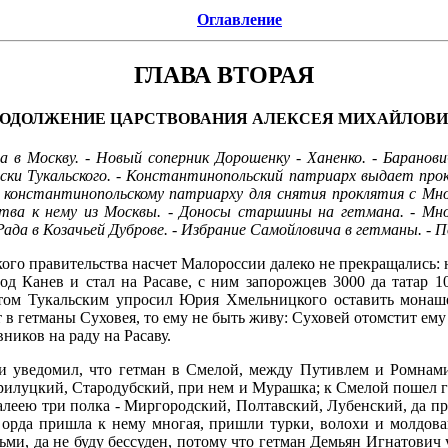
Оглавление
ГЛАВА ВТОРАЯ
ОДОЛЖЕНИЕ ЦАРСТВОВАНИЯ АЛЕКСЕЯ МИХАЙЛОВ
 в Москву. - Новый соперник Дорошенку - Ханенко. - Баранов
ски Тукальского. - Константинопольский патриарх выдает прок
 константинопольскому патриарху для снятия проклятия с Мног
тва к нему из Москвы. - Доносы старшины на гетмана. - Мног
- Рада в Козачьей Дуброве. - Избрание Самойловича в гетманы. 
го правительства насчет Малороссии далеко не прекращались: но
д Канев и стал на Расаве, с ним запорожцев 3000 да татар 1
ом Тукальским упросил Юрия Хмельницкого оставить монашест
т в гетманы Суховея, то ему не быть живу: Суховей отомстит ем
ников на раду на Расаву.
 и уведомил, что гетман в Смелой, между Путивлем и Ромнами
рилуцкий, Стародубский, при нем и Мурашка; к Смелой пошел ге
алеею три полка - Миргородский, Полтавский, Лубенский, да при 
 орда пришла к нему многая, пришли турки, волохи и молдова
ми, да не буду бессуден, потому что гетман Демьян Игнатович 