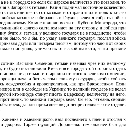
 не в городах; но если бы царское величество это позволил, то
ия в Запорогах гетмана: Разин поднимал восточное козачество.
ь пять или шесть сот козаков и отправить их в полк к князю
войско козацкое собиралось в Глухов; велел я собрать войска
омодановскому. Ко мне пришли вести из Лубен и Миргорода, что
ьницкий с калгою салтаном идет на эту сторону, и войска при
, будто я, гетман, у великого государя не в подданстве, чтобы
 не было, то я бы, по указу великого государя, послал войска
приказам двум или четырем тысячам, потому что чаю я от своих
 мало поступаю, унимаю их от всякой шатости; а что при мне
сотник Василий Семенов; гетман извещал чрез них великому
, то будто постановили Киев и все города этой стороны отдать
остановления; гетман и старшина от этого в великом сомнении,
порожцы начали бить челом великому государю, чтобы собрать
ось междоусобия и кровопролития, как при Врюховецком. Если
епра или в слободы на Украйну, то великий государь не велел
гой кто-нибудь станут писать к царскому величеству на него,
 противник, то великий государь велел бы его, гетмана, своими
тобы воеводы или приказные люди неприятелям его не отдали.
.
Ханенка и Хмельницкого, взял последнего в плен и отослал к
м и двором. Торжествующий Дорошенко тем опаснее был для