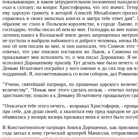
показывающие, в каком затруднительном положении находился
ехал к султану; на вопрос Христофорова, что это значит, Тет
ему царскую грамоту, в которой Алексей Михайлович просил 
справлюсь в своих записных книгах и завтра тебе ответ дам". 
образом: не стало в Польском королевстве, в городе Львове,
господарю, чтобы писал об нем ко мне. Господарь ко мне напис
латинец нашел в Волошской земле двоих запрещенных митропол
не пустили и выбрали набожного и доброго человека, инока Ио
они об нем писали ко мне, и они написали, что Симеон этот
отвечал, что уже епископ поставлен во Львов, а Симеона п
приказывает мне исполнить то, о чем писал Дорошенко. Я не 
исполнил Дорошенкову просьбу. Тут делать мне было нечего: 
Демьян Игнатович пограбил у него имение и до сих пор им вла
подданный. Я, посоветовавшись со всем собором, дал Романовс
"Учини, святейший патриарх, по прошенью царского величест
величеству". "Никак мне этого сделать нельзя, - отвечал пат
христианству; пошлю я к Демьяну Игнатовичу прощальную грамот
"Опасаться тебе этого нечего, - возражал Христофоров, - проща
при себе, для души своей, а хвалиться ему пред народом не дл
объявилась у визиря; визирь призывал меня и хотел было погуб
В Константинополе патриарх боялся Дорошенки, как присяжни
года заехал к нему греческий архиерей Манассия, отправлявш