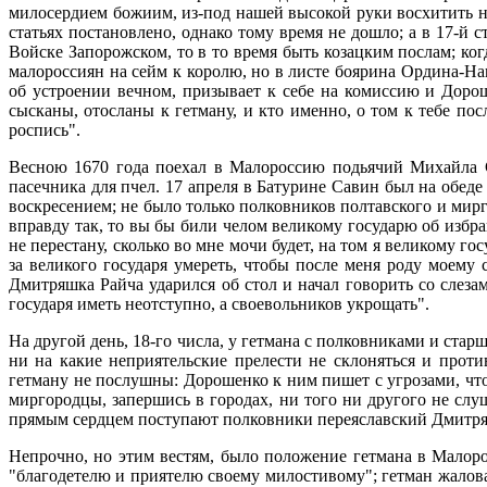
милосердием божиим, из-под нашей высокой руки восхитить не
статьях постановлено, однако тому время не дошло; а в 17-й 
Войске Запорожском, то в то время быть козацким послам; ко
малороссиян на сейм к королю, но в листе боярина Ордина-Н
об устроении вечном, призывает к себе на комиссию и Дорош
сысканы, отосланы к гетману, и кто именно, о том к тебе пос
роспись".
Весною 1670 года поехал в Малороссию подьячий Михайла Са
пасечника для пчел. 17 апреля в Батурине Савин был на обед
воскресением; не было только полковников полтавского и мир
вправду так, то вы бы били челом великому государю об избра
не перестану, сколько во мне мочи будет, на том я великому г
за великого государя умереть, чтобы после меня роду моему 
Дмитряшка Райча ударился об стол и начал говорить со слеза
государя иметь неотступно, а своевольников укрощать".
На другой день, 18-го числа, у гетмана с полковниками и стар
ни на какие неприятельские прелести не склоняться и прот
гетману не послушны: Дорошенко к ним пишет с угрозами, что
миргородцы, запершись в городах, ни того ни другого не сл
прямым сердцем поступают полковники переяславский Дмитряшк
Непрочно, но этим вестям, было положение гетмана в Малоро
"благодетелю и приятелю своему милостивому"; гетман жалова