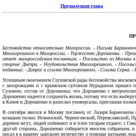
Предыдущая глава
ПР
Беспокойства относительно Малороссии. - Письма Барановича
Многогрешного в Малороссии. - Торжество Дорошенка. - Прои
ответ малороссийским посланным. - Посольство из Москвы к
стороне Днепра. - Неудовольствия Многогрешного. - Посольс
поданные. - Допрос и ссылка Многогрешного. - Ссылка Серка. 
Успешным окончанием Глуховской рады беспокойства московско
с запорожцами и с крымским султаном Нурадином пришел по
Суховею, отстав от Дорошенка; что Дорошенко с митрополит
Дорошенко надеется сохранить жизнь, потому что если выберу
в Канев и Дорошенко и разослал универсалы, приглашая полков
В сентябре явился в Москву посланец от Лазаря Барановича
козацкие полки: Нежинский, Черниговский, Переяславский, П
деревни жгут, людей побивают и в плен татарам отдают; с Гам
другой стороны, Дорошенко собирается многим собраньем, и
писал я к вашему царскому величеству о помощи ратными людь