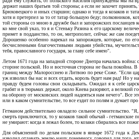
ради ему служить, от польского насилия принуждены мы на вр
держит наших братьев той стороны; а если не захочет принять
Брюховецкого и иных старшин; однако и тогда я козаков и та
хотя и претерпел за то от татар большую беду; полковников, 
той стороны со мною в дружбе был и запорожских посланцев ко
ко мне свой указ, то я и Стеньку Разина к его царскому вели
примет в подданство, то он, митрополит, сейчас же сам поеде
Дорошенко особенно нарекал на запорожцев, которые, по ег
бесчисленными благочестивыми людьми убийства, мучительств
тебя, православного государя, за главу себе имею".
Летом 1671 года на западной стороне Днепра началась война:
стороне польской. Но и восточная сторона не была покойна. 
границ между Малороссиею и Литвою по реке Соже. "Если царс
уж изволил бы нас и всех отдать, король будет нам рад! Но у на
правду будем головы свои складывать. Ожидал я к себе царс
грабят и в тюрьмах держат, около Киева разоряют, а великий го
на оборону от московских людей надеяться нам нечего". Все э
или в каком сумнительстве, то все ездит по полям и думает про 
Гетманом действительно овладело сильное сумнительство. "Я,
смерть приключится, то у козаков такой обычай - гетманские 
не yмиpaют: когда я лежал болен, то козаки сбирались все пожи
Для объяснений по делам польским в январе 1672 года к Демь
изволил отдавать землю нашу понемногу, говорил для того, чт