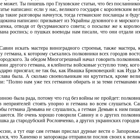
 может. Ты пишешь про Глуховские статьи, что без посланников 
статье написано: если у нас, великого государя с королевским 
гда такие разговоры начнутся, тогда гетманские посланцы и бу
ащокина написано: призывает из Украйны духовного и мирского
енка, отводя от бусурманского совета; о посылке же к королю
лана роспись; о пушках воеводы нам писали, что они отдали их
вин искать мастера виноградного строенья, также мастера, к
е у гетмана, к которому съехались полковники всех городов во
городского. За обедом Многогрешный начал говорить полковникам
нии другого гетмана, я клейноты войсковые уступлю тому, кого
осударю присягал; не так бы, как Ивашка Брюховецкий: как Иуда 
слава была. А сколько своевольникам ни крутиться, кроме вели
ми: "Полно нам уже тех гетманов обирать и за теми гетманами к
шиною была рада, потому что год без войны не пройдет: полковн
ив неприятелей стоять упорно и гетмана во всем слушаться. С
бы гетмана Демьяна не слушались, а гетман Демьян к ним пише
ушаются. Не очень хорошо говорили Савину и о других полковн
а да стародубский Рословченко, а других украинских городов 
ссии, а тут еще сам гетман прислал дурные вести о Запорожь
лся, что Ханенко и запорожцы отправили послов своих к великом