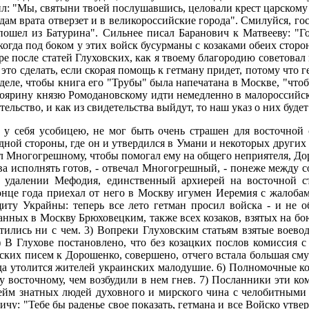
л: "Мы, святыни твоей послушавшись, целовали крест царскому 
рдам врата отверзет и в великороссийские города". Смилуйся, г
пошел из Батурина". Сильнее писал Баранович к Матвееву: "Г
 когда под боком у этих войск бусурманы с козаками обеих стор
е после статей Глуховских, как я твоему благородию советовал 
это сделать, если скорая помощь к гетману придет, потому что ге
 деле, чтобы книга его "Трубы" была напечатана в Москве, "чт
о боярину князю Ромодановскому идти немедленно в малороссийс
льство, и как из свидетельства выйдут, то наш указ о них будет
 у себя усобицею, не мог быть очень страшен для восточной
адной стороны, где он и утвердился в Умани и некоторых други
л Многогрешному, чтобы помогал ему на общего неприятеля, До
ва исполнять готов, - отвечал Многогрешный, - понеже между с
о удалении Мефодия, единственный архиерей на восточной ст
онце года приехал от него в Москву игумен Иеремия с жалобами
иту Украйны: теперь все лето гетман просил войска - и не об
ланных в Москву Брюховецким, также всех козаков, взятых на бо
ились ни с чем. 3) Вопреки Глуховским статьям взятые воево
 В Глухове постановлено, что без козацких послов комиссия с 
арских писем к Дорошенко, совершено, отчего встала большая сму
х, да утолится жителей украинских малодушие. 6) Полномочные 
у восточному, чем возбудили в нем гнев. 7) Посланники эти к
йм знатных людей духовного и мирского чина с челобитными к
ичу: "Тебе бы раденье свое показать, гетмана и все Войско утве