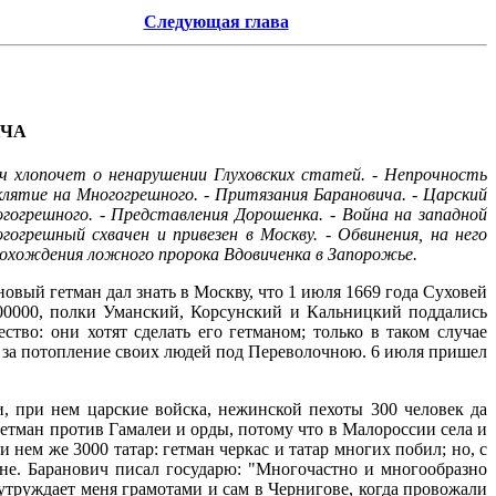
Следующая глава
ИЧА
ич хлопочет о ненарушении Глуховских статей. - Непрочность
лятие на Многогрешного. - Притязания Барановича. - Царский
огрешного. - Представления Дорошенка. - Война на западной
огрешный схвачен и привезен в Москву. - Обвинения, на него
- Похождения ложного пророка Вдовиченка в Запорожье.
вый гетман дал знать в Москву, что 1 июля 1669 года Суховей
00000, полки Уманский, Корсунский и Кальницкий поддались
во: они хотят сделать его гетманом; только в таком случае
у за потопление своих людей под Переволочною. 6 июля пришел
, при нем царские войска, нежинской пехоты 300 человек да
тман против Гамалеи и орды, потому что в Малороссии села и
нем же 3000 татар: гетман черкас и татар многих побил; но, с
не. Баранович писал государю: "Многочастно и многообразно
утруждает меня грамотами и сам в Чернигове, когда провожали