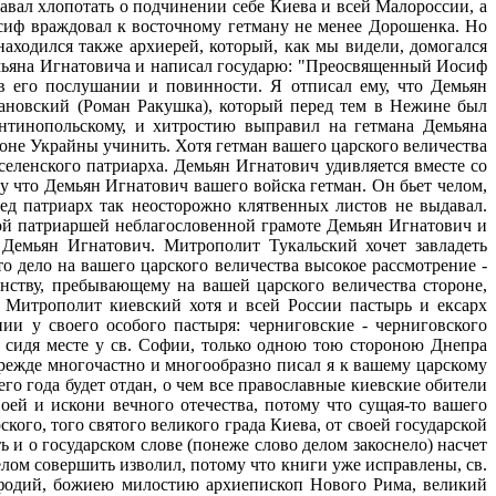
вал хлопотать о подчинении себе Киева и всей Малороссии, а
осиф враждовал к восточному гетману не менее Дорошенка. Но
аходился также архиерей, который, как мы видели, домогался
Демьяна Игнатовича и написал государю: "Преосвященный Иосиф
в его послушании и повинности. Я отписал ему, что Демьян
мановский (Роман Ракушка), который перед тем в Нежине был
антинопольскому, и хитростию выправил на гетмана Демьяна
оне Украйны учинить. Хотя гетман вашего царского величества
селенского патриарха. Демьян Игнатович удивляется вместе со
 что Демьян Игнатович вашего войска гетман. Он бьет челом,
ед патриарх так неосторожно клятвенных листов не выдавал.
этой патриаршей неблагословенной грамоте Демьян Игнатович и
 Демьян Игнатович. Митрополит Тукальский хочет завладеть
о дело на вашего царского величества высокое рассмотрение -
енству, пребывающему на вашей царского величества стороне,
. Митрополит киевский хотя и всей России пастырь и ексарх
ии у своего особого пастыря: черниговские - черниговского
м сидя месте у св. Софии, только одною тою стороною Днепра
режде многочастно и многообразно писал я к вашему царскому
го года будет отдан, о чем все православные киевские обители
ей и искони вечного отечества, потому что сущая-то вашего
кого, того святого великого града Киева, от своей государской
и о государском слове (понеже слово делом закоснело) насчет
елом совершить изволил, потому что книги уже исправлены, св.
фодий, божиею милостию архиепископ Нового Рима, великий