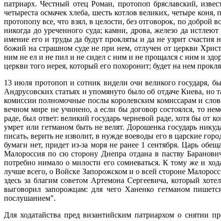
патриарх. Честный отец Роман, протопоп бряславский, изве
четыреста осмачек хлеба, шесть котлов великих, четыре коня, 
протопопу все, что взял, в целости, без отговорок, по доброй в
никогда до уреченного суда; камни, дрова, железо да истлеют
имение его и труды да будут прокляты и да не узрит счастия ни
божий на страшном суде не при нем, отлучен от церкви Христо
ним не ел и не пил и не сидел с ним и не прощался с ним и зд
церкви того иерея, который его похоронит; будет на нем прокл
13 июля протопоп и сотник видели очи великого государя, бы
Андрусовских статьях и упомянуто было об отдаче Киева, но 
комиссии полномочные послы королевским комиссарам и слова
вечном мире не учинено, а если бы договор состоялся, то не
раде, был ответ: великий государь черневой раде, хотя бы от к
умрет или гетманом быть не велят. Дорошенка государь никуда
писать, верить не изволит, в нужде воеводы его в царские горо
бумаги нет, придет из-за моря не ранее 1 сентября. Царь обе
Малороссия по сю сторону Днепра отдана в паству Баранови
потребно нимало о милости его сомневаться. К тому же и хо
лучше всего, о Войске Запорожском и о всей стороне Малоросси
здесь за благим советом Артемона Сергеевича, который хот
выговорил запорожцам: для чего Ханенко гетманом пишетс
послушанием".
Для ходатайства пред византийским патриархом о снятии п