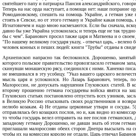
святейшего папу и патриарха Паисия александрийского, говори
Теперь на нас орда наступает, а помощи нет: наше попрание о
Ромодановскому, спешить на помощь Украйне, а гетман уже 
стоять в Севске, но от этого гетману и Украйне какая помощь,
Игнатовичем и надо мною насмехаются. Если бы сначала, вскор
давно бы уже Украйна успокоилась; и теперь еще не так трудно 
бы с чем". Баранович просил также царя и Матвеева и о своем
"По нашему великому государя указу, - отвечал царь, - велен
человек конных и пеших людей: книги "Трубы" отданы в свидете
Архиепископ напрасно так беспокоился. Дорошенко, занятый
которого польское правительство провозгласило гетманом зап
скинувши монашескую рясу, соединился с ними. Ханенко писа
не вмешивался в эту усобицу. "Указ вашего царского величест
мысль царя и успокоился. Но Лазарь Баранович, теперь, п
Малороссии, не допускать нарушения Глуховских статей. В к
второму прошению гетмана государевы войска явятся на защ
Глуховских статьях постановлено отпустить всех узников, зас
в Великую Россию отыскивать своих родственников и возврат
нелюбо козакам. 4) Не отданы церковные утвари и сосуды. 5)
отправлялась без козацких послов, но и, как видно из комисс
то чтобы государь велел отправить на нее послов гетмански
западному гетману Дорошенко, не давши знать об этом гетман
приглашали малороссиян обеих сторон Днепра высылать на се
чтобы их на комиссии королю не отдали. Царь отвечал Баранов