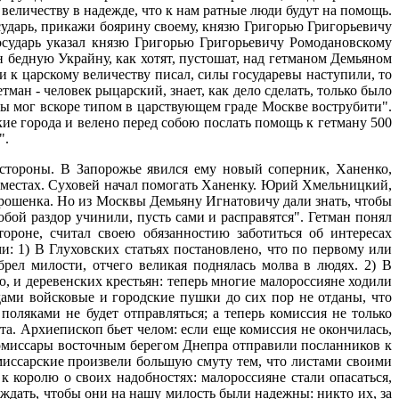
величеству в надежде, что к нам ратные люди будут на помощь.
осударь, прикажи боярину своему, князю Григорью Григорьевичу
осударь указал князю Григорью Григорьевичу Ромодановскому
он бедную Украйну, как хотят, пустошат, над гетманом Демьяном
и к царскому величеству писал, силы государевы наступили, то
тман - человек рыцарский, знает, как дело сделать, только было
обы мог вскоре типом в царствующем граде Москве вострубити".
кие города и велено перед собою послать помощь к гетману 500
".
 стороны. В Запорожье явился ему новый соперник, Ханенко,
х местах. Суховей начал помогать Ханенку. Юрий Хмельницкий,
рошенка. Но из Москвы Демьяну Игнaтoвичу дали знать, чтобы
обой раздор учинили, пусть сами и расправятся". Гетман понял
ороне, считал своею обязанностию заботиться об интересах
: 1) В Глуховских статьях постановлено, что по первому или
рел милости, отчего великая поднялась молва в людях. 2) В
ю, и деревенских крестьян: теперь многие малороссияне ходили
дами войсковые и городские пушки до сих пор не отданы, что
поляками не будет отправляться; а теперь комиссия не только
та. Архиепископ бьет челом: если еще комиссия не окончилась,
комиссары восточным берегом Днепра отправили посланников к
омиссарские произвели большую смуту тем, что листами своими
 королю о своих надобностях: малороссияне стали опасаться,
рждать, чтобы они на нашу милость были надежны: никто их, за