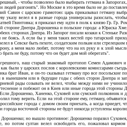
решный, - чтобы позволено было выбирать гетмана в Запорогах, а
 людей разгонять". Но Москве в это время было не до поставлен
ий Савин с царскою грамотою: царь приказывал гетману выбрат
ву указу велел я в разные города универсалы разослать, чтобы 
Матвей Гвинтовка; я приказал ему идти в полк к князю Гр. Гр. Р
й стороне Днепра Дорошенка и польские города: а Юраска Хмел
беих сторонах Днепра. Из Запорог писали козаки к Стеньке Разину
не боясь. А если бы у меня таких вестей про татарский приход
 велел в Севске быть пехоте, солдатским полкам или стрелецким 
ону, а меня мало любят, потому что на их руку и к злой мысли
 брать не буду, потому что он будет дом мой оберегать".
грешного, наш старый знакомый протопоп Семен Адамович и 
 как были у царских послов с королевскими комиссарами съезды
нка брат Иван, и он-то сказывал гетману про все посольские п
бы в нынешнем или в будущие годы с обеих сторон Днепра и за
черневой рады созывать не велел, чтобы между ними не учинил
утеснение и побежит он в Киев или иные города этой стороны Дн
Если Дорошенко, Ханенко, Суховей или сумский полковник и дру
волил тому верить. Если на этой стороне ему, гетману, объявится
российские города с домом своим приехать, а когда приедет, ч
 и города восточной стороны не будут никогда уступлены королю
 Дорошенко; но вышло противное: Дорошенко поразил Суховея, 
е, но потом султан велел освободить его, пожаловал кормо