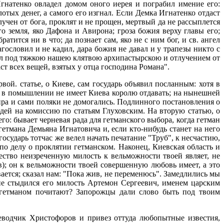
гнатенко овладел домом оного иерея и пограбил имение его:
лотых денег, а самого его изгнал. Если Демка Игнатенко отдаст
отлучен от бога, проклят и не прощен, мертвый да не рассыплется
го земля, яко Дафона и Авирона; гроза божия верху главы его;
атится ни в что; да познает сам, яко не с ним бог, и св. ангел
гословил и не кадил, дара божия не давал и у трапезы никто с
ронил под тяжкою нашею клятвою архипастырскою и отлучением от
ст всех вещей, взятых у отца господина Романа".
ой. статье, о Киеве, сам государь объявил посланным: хотя в
 и в помышлении не имеет Киева королю отдавать; на нынешней
ра и сами поляки не домогались. Подлинного постановления о
юдей на комиссию по статьям Глуховским. На вторую статью, о
его: бывает черневая рада для гетманского выбора, когда гетман
гетмана Демьяна Игнатовича и, если кто-нибудь станет на него
государь тотчас же велел начать печатание "Труб", к несчастию,
 по делу о проклятии гетманском. Наконец, Киевская область и
ство неизреченную милость к вельможности твоей являет, не
); он к вельможности твоей совершенную любовь имеет, а это
вается; сказал нам: "Пока жив, не переменюсь". Замедлились мы
не стыдился его милость Артемон Сергеевич, именем царским
 гетманом почитают? Запорожцы дали слово быть под твоим
еводчик Христофоров и привез оттуда любопытные известия,