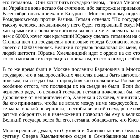
его гетманом. "Они хотят бить государю челом, - писал Многог
на Украйне вновь встало бы смятение, ибо запорожцы привыкли
В сентябре опять приехал в Батурин к Многогрешному подьяч
Ромодановскому против Разина. Гетман отвечал: "По государе
тысячу человек, начальником у него будет генеральный есаул 
хан крымский с большим войском вышел и хочет воевать на то
нем с 60000, хочет хан крымский Юраску сделать гетманом на о
Стенька шел на государевы понизовые города безопасно, меня 
своего с 10000 человек. Великий государь пожаловал бы меня,
людей шатости; Юраска Хмельницкий идет с ордою на сю стор
голова московских стрельцов с приказом, то его в поход с собою
В то же время были в Москве посланцы Барановича и Много
государю, что в малороссийских жителях начала быть шатость:
полякам; на съездах был стародубовского полковника Рославче
особенно оттого, что посланцы их на съезде не были. Если 
черневую раду, то великий государь гетмана пожаловал бы, 
Дорошенку от неприятелей его, Ханенка и Суховея, учинится 
бы его принимать, чтобы не встало между ними междоусобие. 
гетмана, о какой неверности, то чтобы великий государь не из
ратями оборонить и в изнеможении позволил бы ему в велико
Великий государь велел бы его, гетмана, обнадежить, что Киев
Многогрешный думал, что Суховей и Ханенко заставят бежать
султану. Сперва Хмельниченко сидел в Семибашенном замк