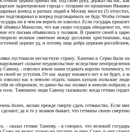
сточной церкви принял нас под свою руку, держал бы нас, как
в царские заднепровские города с татарами по прошенью Ивашки
даревых воевод и ратных людей в Москву многих (!) отпустил,
не подговаривал и вперед подговаривать не буду. Чтобы гетман
осударь ни в чем им верить не изволил. Если государь пришлет
й объявил Манассии, что как скоро государь обнадежит их, что
жние его письма объявились у поляков. В грамоте своей к царю
 творили великое смятение между русскими христианами, над
сточной церкви уд, и потому, ища добра церквам российским,
поляки пустошили несчастную страну; Ханенко и Серко были на
бнаруживает сильное неудовольствие вследствие неопределения
 Савину, - изволил земли наши отдавать королю понемногу, то
и своей не уступим. От нас задору никакого нет и не будет, а за
во изволил нас в неволю отдать: наших купцов польские люди
 себя не обороняли, то давно бы нас поляки в неволю побрали; а
 в поле. Тамошние люди Савину сказывали: когда гетман сердит
очень болен, желаю прежде смерти сдать гетманство. Если мне
сделают; да и то у козаков бывает, что гетманы своею смертию
 - сказал гетман Танееву, - я говорил, что великий государь
 Сожу не велел: только их пустить за реку Сожу, и они станут