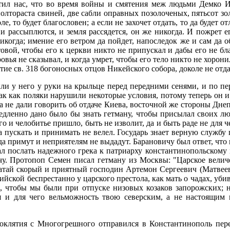
стил нас, что во время войны и смятения меж людьми Демко И
полтораста свиней, две сабли оправных позолоченых, пятьсот зо
оле, то будет благословен; а если не захочет отдать, то да будет 
 и рассыплются, и земля рассядется, он же никогда. И пожрет е
когда; имение его ветром да пойдет, напоследок же и сам да обр
вой, чтобы его к церкви никто не припускал и дабы его не бла
оровья не сказывал, и когда умрет, чтобы его тело никто не хо
ятие св. 318 богоносных отцов Никейского собора, доколе не отда
ли у него у руки на крыльце перед передними сенями, и по перв
так как поляки нарушили некоторые условия, потому теперь он
 не дали говорить об отдаче Киева, восточной же стороны Днеп
медленно дано было бы знать гетману, чтобы присылал своих л
ого и челобитье пришло, быть не изволит, да и быть раде не для ч
 пускать и принимать не велел. Государь знает верную службу 
да примут и неприятелям не выдадут. Барановичу был ответ, что 
щал послать надежного грека к патриарху константинопольскому
чу. Протопоп Семен писал гетману из Москвы: "Царское величе
датай скорый и приятный господин Артемон Сергеевич (Матвеев
йской беспрестанно у царского престола, как мать о чадах, уби
ел, чтобы мы были при отпуске низовых козаков запорожских; 
я и для чего вельможность твою северским, а не настоящим
роклятия с Многогрешного отправился в Константинополь пер