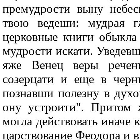
премудрости выну небе
твою ведеши: мудрая г
церковные книги обыкла 
мудрости искати. Уведевши
яже Венец веры речен
созерцати и еще в чер
познавши полезну в духо
ону устроити". Притом
могла действовать иначе к
царствование Феодора и в