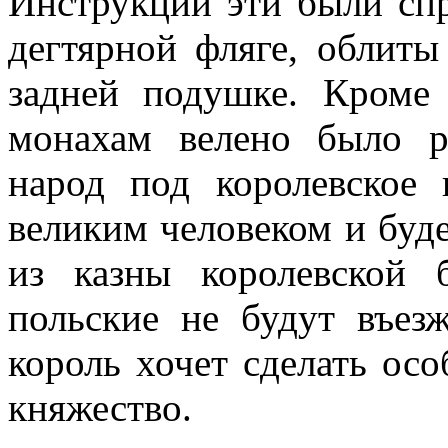
Инструкции эти были спр
дегтярной фляге, облиты 
задней подушке. Кроме
монахам велено было ра
народ под королевское 
великим человеком и буд
из казны королевской 
польские не будут въез
король хочет сделать осо
княжество.