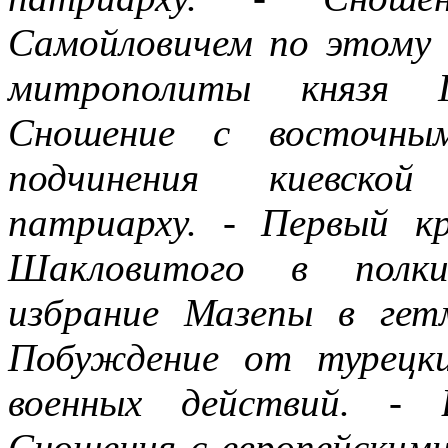
Самойловичем по этому с
митрополиты князя Г
Сношение с восточны
подчинения киевской
патриарху. - Первый к
Шакловитого в полки
избрание Мазепы в гет
Побуждение от турецки
военных действий. - 
Сношения с европейским