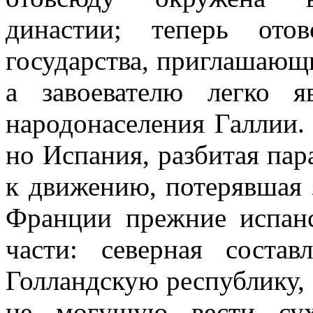
династии; теперь ото
государства, приглашающи
а завоевателю легко я
народонаселения Галлии.
но Испания, разбитая па
к движению, потерявшая з
Франции прежние испанс
части: северная соста
Голландскую республику, 
не могущую вести су