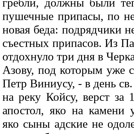
гребли, должны были те
пушечные припасы, по н
новая беда: подрядчики н
съестных припасов. Из П
отдохнуло три дня в Черк
Азову, под которым уже с
Петр Виниусу, - в день св
на реку Койсу, верст за 
апостол, яко на камени 
яко сыны адские не одол