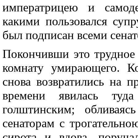
императрицею и самод
какими пользовался супр
был подписан всеми сена
Покончивши это трудное 
комнату умирающего. К
снова возвратились на п
времени явилась туд
голштинским; обливаяс
сенаторам с трогательно
сирота и вдова, поруча