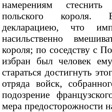
намерениям стеснить
польского короля. 
декларациею, что им
насильственно вмешив
короля; по соседству с П
избран был человек ем
стараться достигнуть это
отряда войск, собранно
подозрение французског
мера предосторожности на