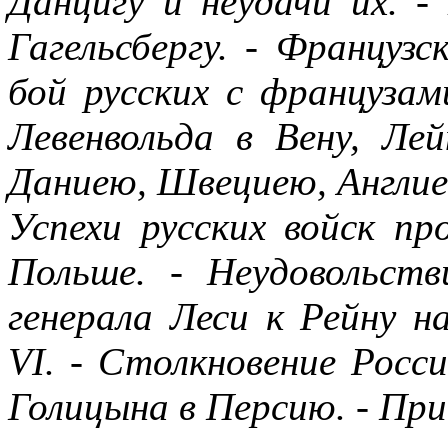
Данцигу и неудачи их. -
Гагельсбергу. - Француз
бой русских с французам
Левенвольда в Вену, Ле
Даниею, Швециею, Англиею
Успехи русских войск пр
Польше. - Неудовольст
генерала Леси к Рейну 
VI. - Столкновение Росси
Голицына в Персию. - Пр