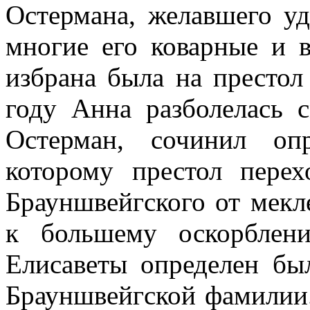
Остермана, желавшего уд
многие его коварные и в
избрана была на престол
году Анна разболелась 
Остерман, сочинил оп
которому престол пере
Брауншвейгского от мек
к большему оскорблен
Елисаветы определен бы
Брауншвейгской фамилии.