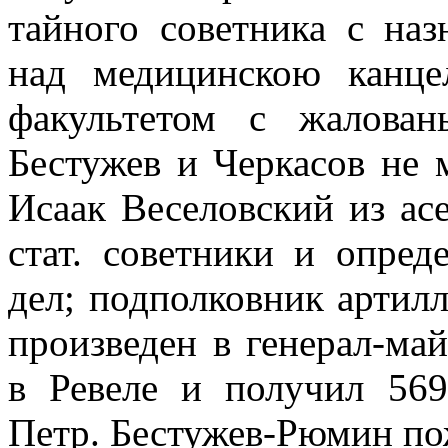
тайного советника с на
над медицинскою канц
факультетом с жалова
Бестужев и Черкасов не 
Исаак Веселовский из асе
стат. советники и опре
дел; подполковник артил
произведен в генерал-ма
в Ревеле и получил 56
Петр. Бестужев-Рюмин по