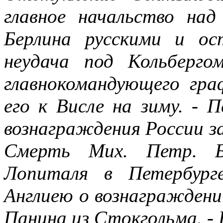
главное начальство на
Берлина русскими и ос
неудача под Кольберго
главнокомандующего гра
его к Висле на зиму. - 
вознаграждения России за
Смерть Мих. Петр. Б
Лопиталя в Петербург
Англиею о вознаграждении
Панина из Стокгольма. - 