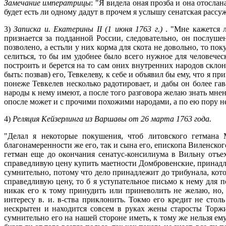
Замечание императрицы
: "Я видела оная прозба и она отосла
будет есть ли одному дадут в прочем я услышу сенатская расс
3)
Записка и. Екатерины II (1 июня 1763 г.)
. "Мне кажется 
признается за подданной России, следовательно, он послушен
позволено, а естьли у них корма для скота не довольно, то по
селиться, то бы им удобнее было всего нужное для человечес
построить и берется на то сам оних внутренних народов скло
быть: позвав) его, Тевкелеву, к себе и объявил бы ему, что 
понеже Тевкелев несколько радотировает, и дабы он более гав
народы к нему имеют, а после того разговора желаю знать мн
опосле может и с прочими похожими народами, а по ею пору не ви
4)
Реляция Кейзерлинга из Варшавы от 26 марта 1763 года.
"Делал я некоторые покушения, чтоб литовского гетмана 
благонамеренности же его, так и сына его, епископа Виленског
гетман еще до окончания сенатус-консилиума в Вильну отъе
справедливую цену купить маетности Домбровенские, принадл
сумнительно, потому что дело принадлежит до трибунала, кот
справедливую цену, то б я уступательное письмо к нему для 
никак его к тому принудить или приневолить не желаю, но,
интересу в. и. в-ства приклонить. Токмо его кредит не стол
нескрытен и находится совсем в руках жены старосты Торжи
сумнительно его на нашей стороне иметь, к тому же нельзя ем