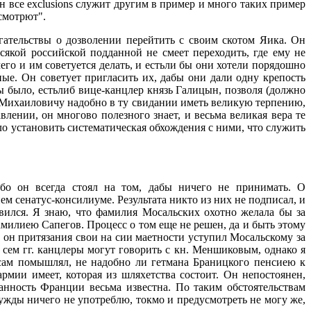
ен все exclusions служит другим в пример и много таких пример
смотрют".
огательствы о дозволении перейтить с своим скотом Яика. Он
всякой российской подданной не смеет переходить, где ему не
чего и им советуется делать, и естьли бы они хотели порядошно
ные. Он советует пригласить их, дабы они дали одну крепость
ы было, естьлиб вице-канцлер князь Галицын, позволя (должно
ру Михаиловичу надобно в ту свидании иметь великую терпению,
влении, он многово полезного знает, и весьма великая вера те
о установить систематическая обхождения с ними, что служить
ибо он всегда стоял на том, дабы ничего не принимать. О
ем сенатус-консилиуме. Результата никто из них не подписал, и
вился. Я знаю, что фамилия Мосальских охотно желала бы за
илиею Сапегов. Процесс о том еще не решен, да и быть этому
 он притязания свои на сии маетности уступил Мосальскому за
 сем гг. канцлеры могут говорить с кн. Меншиковым, однако я
 сам помышлял, не надобно ли гетмана Браницкого пенсиею к
армии имеет, которая из шляхетства состоит. Он непостоянен,
анность Франции весьма известна. По таким обстоятельствам
нужды ничего не употреблю, токмо и предусмотреть не могу же,