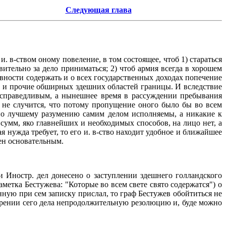
Следующая глава
. в-ством оному повеление, в том состоящее, чтоб 1) стараться
вительно за дело приниматься; 2) чтоб армия всегда в хорошем
овности содержать и о всех государственных доходах попечение
ии и прочие обширных здешних областей границы. И вследствие
и справедливым, а нынешнее время в рассуждении пребывания
 не случится, что потому пропущение оного было бы во всем
 по лучшему разумению самим делом исполняемы, а никакие к
сумм, яко главнейших и необходимых способов, на лицо нет, а
 нужда требует, то его и. в-ство находит удобное и ближайшее
ен основательным.
ии Иностр. дел донесено о заступлении здешнего голландского
метка Бестужева: "Которые во всем свете свято содержатся") о
ную при сем записку прислал, то граф Бестужев обойтиться не
отрении сего дела непродолжительную резолюцию и, буде можно