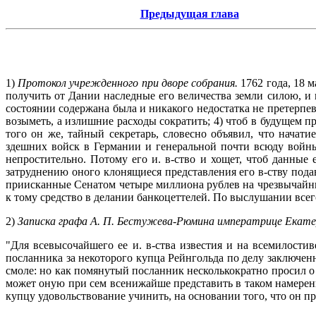
Предыдущая глава
1)
Протокол учрежденного при дворе собрания.
1762 года, 18 
получить от Дании наследные его величества земли силою, и к
состоянии содержана была и никакого недостатка не претерпев
возыметь, а излишние расходы сократить; 4) чтоб в будущем 
того он же, тайный секретарь, словесно объявил, что нача
здешних войск в Германии и генеральной почти всюду войны
непростительно. Потому его и. в-ство и хощет, чтоб данны
затруднению оного клонящиеся представления его в-ству пода
приисканные Сенатом четыре миллиона рублев на чрезвычайные 
к тому средство в делании банкоцеттелей. По выслушании все
2)
Записка графа А. П. Бестужева-Рюмина императрице Екатер
"Для всевысочайшего ее и. в-ства известия и на всемилостив
посланника за некоторого купца Рейнгольда по делу заключенн
смоле: но как помянутый посланник несколькократно просил о
может оную при сем всенижайше представить в таком намерени
купцу удовольствование учинить, на основании того, что он пр