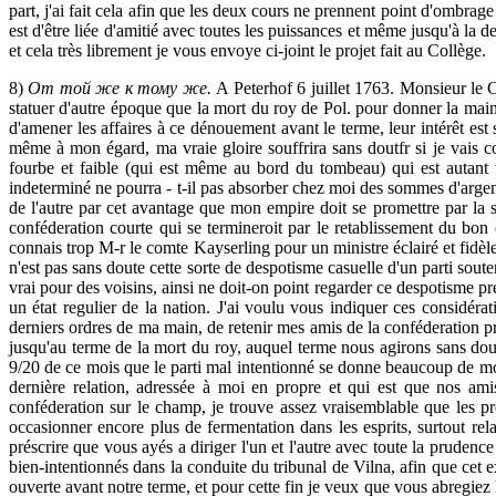
part, j'ai fait cela afin que les deux cours ne prennent point d'ombrage 
est d'être liée d'amitié avec toutes les puissances et même jusqu'à la d
et cela très librement je vous envoye ci-joint le projet fait au Collège.
8)
От той же к тому же.
A Peterhof 6 juillet 1763. Monsieur le C
statuer d'autre époque que la mort du roy de Pol. pour donner la mai
d'amener les affaires à ce dénouement avant le terme, leur intérêt est 
même à mon égard, ma vraie gloire souffrira sans doutfr si je vais c
fourbe et faible (qui est même au bord du tombeau) qui est autant t
indeterminé ne pourra - t-il pas absorber chez moi des sommes d'argens s
de l'autre par cet avantage que mon empire doit se promettre par la su
conféderation courte qui se termineroit par le retablissement du bon 
connais trop M-r le comte Kayserling pour un ministre éclairé et fidèl
n'est pas sans doute cette sorte de despotisme casuelle d'un parti sou
vrai pour des voisins, ainsi ne doit-on point regarder ce despotisme
un état regulier de la nation. J'ai voulu vous indiquer ces considér
derniers ordres de ma main, de retenir mes amis de la conféderation p
jusqu'au terme de la mort du roy, auquel terme nous agirons sans doute
9/20 de ce mois que le parti mal intentionné se donne beaucoup de m
dernière relation, adressée à moi en propre et qui est que nos am
conféderation sur le champ, je trouve assez vraisemblable que les pr
occasionner encore plus de fermentation dans les esprits, surtout r
préscrire que vous ayés a diriger l'un et l'autre avec toute la pruden
bien-intentionnés dans la conduite du tribunal de Vilna, afin que cet e
ouverte avant notre terme, et pour cette fin je veux que vous abregiez 