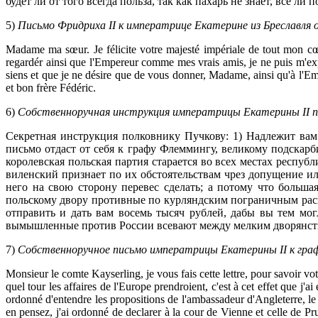
будет ли от того всегда польза, так как пахарь не знает, все ли
5)
Письмо Фридриха II к императрице Екатерине из Бреславля о
Madame ma sœur. Je félicite votre majesté impériale de tout mon cœ
regardér ainsi que l'Empereur comme mes vrais amis, je ne puis m'exp
siens et que je ne désire que de vous donner, Madame, ainsi qu'à l'E
et bon frère Fédéric.
6)
Собственноручная инструкция императрицы Екатерины II пол
Секретная инструкция полковнику Пучкову: 1) Надлежит вам
письмо отдаст от себя к графу Флеммингу, великому подскар
королевская польская партия старается во всех местах респуб
виленский признает по их обстоятельствам чрез допущение и
него на свою сторону перевес сделать; а потому что больша
польскому двору противные по курляндским пограничным расп
отправить и дать вам восемь тысяч рублей, дабы вы тем мо
вымышленные против России всевают между мелким дворянством
7)
Собственноручное письмо императрицы Екатерины II к граф
Monsieur le comte Kayserling, je vous fais cette lettre, pour savoir v
quel tour les affaires de l'Europe prendroient, c'est à cet effet que j'a
ordonné d'entendre les propositions de l'ambassadeur d'Angleterre, le C
en pensez, j'ai ordonné de declarer à la cour de Vienne et celle de Pru