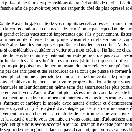
et puissent me faire des propositions de traité d'amitié de quoi j'ai écrit
efensive afin de pouvoir toujours me ranger du côté du plus opressé et êt
omte Kayserling. Ensuite de vos rapports secrèts adressés à moi en prop
n à la conféderation de ce pays là. Je ne m'étonne pas cependant de l'i
si grand et leurs vues sont si importantes que s'ils y parviennent, ils 
ontribuer au détrônement d'un prince voisin et ami et cela pour aucun
éméraire dans les entreprises que lâche dans leur execution. Mais co
i considérables et altérer et varier tout mon crédit et l'influence chez 
ite de l'élection d'un roy national, au reste je ne crois pas avoir beso
ordre dans les affaires intérieures du pays (si tout est que cet ordre
e pour que je puisse me douter un instant de votre zèle et votre pénétrat
tenu par des intrigues et des ressources de sa cour que puisse se former 
 présent plutôt comme la perpetuité d'une anarchie fondée dans le prin
ations primitives uniquement pour votre propre direction afin que vous 
rématurée en leur donnant en même tems des assurances les plus positiv
 en leur faveur. J'ai cru d'autant plus nécessaire de vous faire cette 
ouvement pour exiger un armement entre eux et dans leurs troupes, quan
is s'arment et enrôlent le monde avec autant d'ardeur et d'empresse
emiers ayent cru y être agacé d'avantages par cette ardeur inconsider
elativement aux marches et à la conduite de ces troupes que vous avez
ce et la sagacité que je vous connais, en vous contentant d'adoucisseme
xpédient que nous avons accordé a leur sollicitation n'excéde point notre 
le séjour de mes regimens dans ce pays-là autant, qu'il vous sera possib