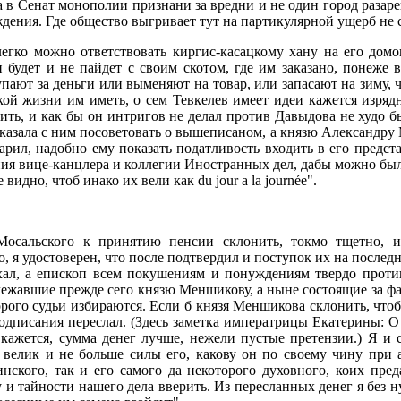
на в Сенат монополии признани за вредни и не один город разар
уждения. Где общество выгривает тут на партикулярной ущерб не 
легко можно ответствовать киргис-касацкому хану на его дом
 будет и не пайдет с своим скотом, где им заказано, понеже 
купают за деньги или выменяют на товар, или запасают на зиму, 
кой жизни им иметь, о сем Тевкелев имеет идеи кажется изряд
нить, и как бы он интригов не делал против Давыдова не худо б
я приказала с ним посоветовать о вышеписаном, а князю Александ
арил, надобно ему показать податливость входить в его предста
ения вице-канцлера и коллегии Иностранных дел, дабы можно был
дно, чтоб инако их вели как du jour а la journée".
Мосальского к принятию пенсии склонить, токмо тщетно, 
о, я удостоверен, что после подтвердил и поступок их на последн
хал, а епископ всем покушениям и понуждениям твердо проти
ежавшие прежде сего князю Меншикову, а ныне состоящие за фам
орого судьи избираются. Если б князя Меншикова склонить, чтоб
подписания переслал. (Здесь заметка императрицы Екатерины: О
 кажется, сумма денег лучше, нежели пустые претензии.) Я и
ь велик и не больше силы его, какову он по своему чину при 
нского, так и его самого да некоторого духовного, коих пред
у и тайности нашего дела вверить. Из пересланных денег я без 