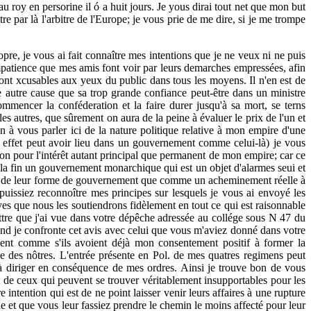
 au roy en persorine il ó a huit jours. Je yous dirai tout net que mon but
re par là l'arbitre de l'Europe; je vous prie de me dire, si je me trompe
re, je vous ai fait connaître mes intentions que je ne veux ni ne puis
mpatience que mes amis font voir par leurs demarches empressées, afin
seront xcusables aux yeux du public dans tous les moyens. Il n'en est de
e autre cause que sa trop grande confiance peut-être dans un ministre
mmencer la conféderation et la faire durer jusqu'à sa mort, se terns
les autres, que sûrement on aura de la peine à évaluer le prix de l'un et
in à vous parler ici de la nature politique relative à mon empire d'une
 en effet peut avoir lieu dans un gouvernement comme celui-là) je vous
ion pour l'intérêt autant principal que permanent de mon empire; car ce
à la fin un gouvernement monarchique qui est un objet d'alarmes seui et
cipe de leur forme de gouvernement que comme un acheminement réelle à
puissiez reconnoître mes principes sur lesquels je vous ai envoyé les
es que nous les soutiendrons fidèlement en tout ce qui est raisonnable
lettre que j'ai vue dans votre dépêche adressée au collége sous N 47 du
d je confronte cet avis avec celui que vous m'aviez donné dans votre
ment comme s'ils avoient déjà mon consentement positif à former la
ée des nôtres. L'entrée présente en Pol. de mes quatres regimens peut
 à diriger en conséquence de mes ordres. Ainsi je trouve bon de vous
nt de ceux qui peuvent se trouver véritablement insupportables pour les
intention qui est de ne point laisser venir leurs affaires à une rupture
le et que vous leur fassiez prendre le chemin le moins affecté pour leur