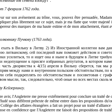
 посеянные им семена взойдут".
т 7 февраля 1762 года.
ur sur son avénement au trône, vous, pouvez être persuadée, Madame,
liquer plus librement sur ce sujet, mais je ma flatte que votre majest
mpereur des marques de ma haute estime et de mon attachement, étant a
ковнику Пучкову (1763 года).
 ехать в Вильну в Литву. 2) Из Иностранной коллегии вам дан
бию литванскому, сей последний вам поможет действом и совет
лики усилиться, то и ищет она и ныне в будущем в Литве трибун
ли недопущение к присяге избранных депутатов, в котором наме
я часть дворянства к 4(15) апреля в Вильну сберется, так мы 
рям между нами и внутренним польским обстоятельствам, по к
гли себя подкреплять по обстоятельствам и посоветовав с гра
 мысли, так, следовательно, чтоб оные во всех местах сколь м
у Кейзерлингу.
otre avis; l'Angleterre me presse extrêmement pour conclure un traité de 
i éludé sous différent prétexte de même entrer dans les propositions du'on
ollège des affaires étrangères a fait un projet pour un traité d'alliance
sse en confidence que l'Angleterre me faisoit des propositions de traité