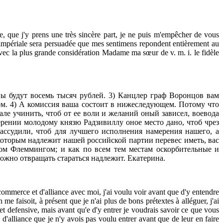
 que j'y prens une très sincère part, je ne puis m'empêcher de vous
é impériale sera persuadée que mes sentimens repondent entièrement au
vec la plus grande considération Madame ma sœur de v. m. i. le fidèle
ы будут восемь тысяч рублей. 3) Канцлер граф Воронцов вам
ом. 4) А комиссия ваша состоит в нижеследующем. Потому что
але учинить, чтоб от ее воли и желаний оный зависел, воевода
рении молодому князю Радзивиллу оное место дано, чтоб чрез
рассудили, чтоб для лучшего исполнения намерения нашего, а
оторым надлежит нашей российской партии перевес иметь, вас
фом Флеммингом; и как по всем тем местам оскорбительные и
ожно отвращать стараться надлежит. Екатерина.
commerce et d'alliance avec moi, j'ai voulu voir avant que d'y entendre
 me faisoit, à présent que je n'ai plus de bons prétextes à alléguer, j'ai
 et defensive, mais avant qu'e d'y entrer je voudrais savoir ce que vous
 d'alliance que je n'y avois pas voulu entrer avant que de leur en faire