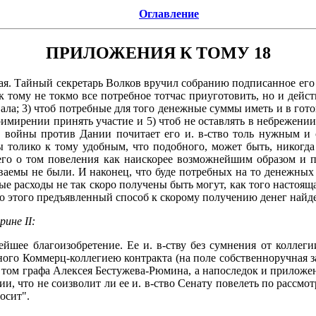
Оглавление
ПРИЛОЖЕНИЯ К ТОМУ 18
мая. Тайный секретарь Волков вручил собранию подписанное его и
 тому не токмо все потребное тотчас приуготовить, но и дейст
ала; 3) чтоб потребные для того денежные суммы иметь и в гот
примирении принять участие и 5) чтоб не оставлять в небрежен
тие войны против Дании почитает его и. в-ство толь нужным 
 толико к тому удобным, что подобного, может быть, никогда
е его о том повеления как наискорее возможнейшим образом и
ваемы не были. И наконец, что буде потребных на то денежных 
расходы не так скоро получены быть могут, как того настоящая
го этого предъявленный способ к скорому получению денег найд
ине II:
ейшее благоизобретение. Ее и. в-ству без сумнения от коллег
ого Коммерц-коллегиею контракта (на поле собственноручная за
 том графа Алексея Бестужева-Рюмина, а напоследок и приложен
и, что не соизволит ли ее и. в-ство Сенату повелеть по рассм
осит".