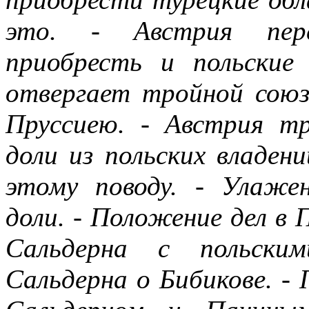
это. - Австрия пере
приобресть и польские
отвергает тройной сою
Пруссиею. - Австрия т
доли из польских владен
этому поводу. - Улаже
доли. - Положение дел в 
Сальдерна с польски
Сальдерна о Бибикове. -