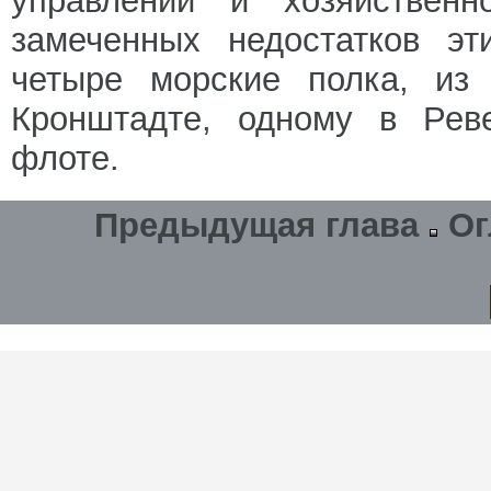
управлении и хозяйственн
замеченных недостатков э
четыре морские полка, из
Кронштадте, одному в Рев
флоте.
Предыдущая глава
Ог