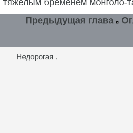
тяжелым бременем монголо-та
Предыдущая глава
Ог
Недорогая .