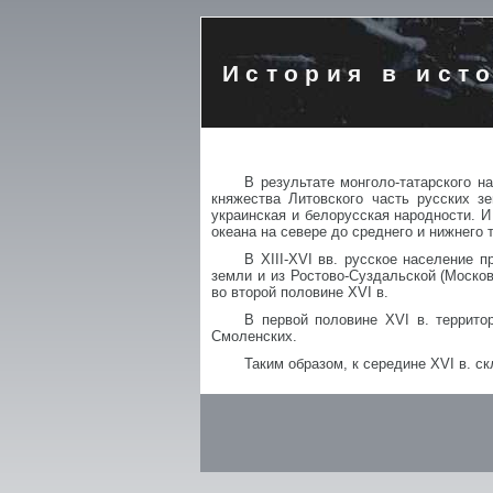
История в ист
В результате монголо-татарского н
княжества Литовского часть русских з
украинская и белорусская народности. 
океана на севере до среднего и нижнего 
В XIII-XVI вв. русское население 
земли и из Ростово-Суздальской (Москов
во второй половине XVI в.
В первой половине XVI в. террито
Смоленских.
Таким образом, к середине XVI в. с