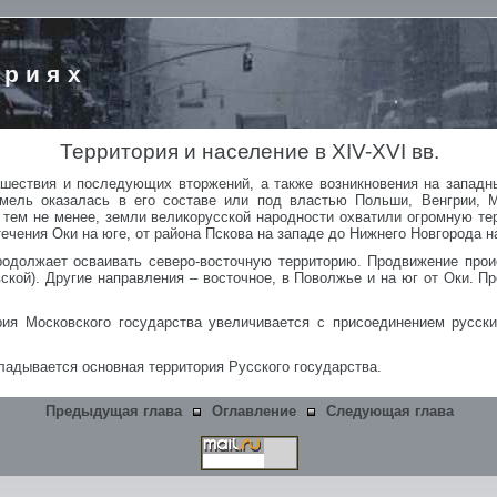
ориях
Территория и население в XIV-XVI вв.
ашествия и последующих вторжений, а также возникновения на западны
емель оказалась в его составе или под властью Польши, Венгрии, М
И тем не менее, земли великорусской народности охватили огромную т
течения Оки на юге, от района Пскова на западе до Нижнего Новгорода н
продолжает осваивать северо-восточную территорию. Продвижение прои
ской). Другие направления – восточное, в Поволжье и на юг от Оки. 
рия Московского государства увеличивается с присоединением русск
кладывается основная территория Русского государства.
Предыдущая глава
Оглавление
Следующая глава