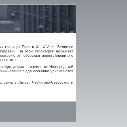
х границах Руси в XIII-XIV вв. Великого
олдавии. На этой территории возникает
ерриторию от побережья морей Ледовитого
а востоке.
сходит двумя потоками: из Новгородской
Проникновения сюда особенно усиливаются
их земель Литвы: Чернигово-Северских и