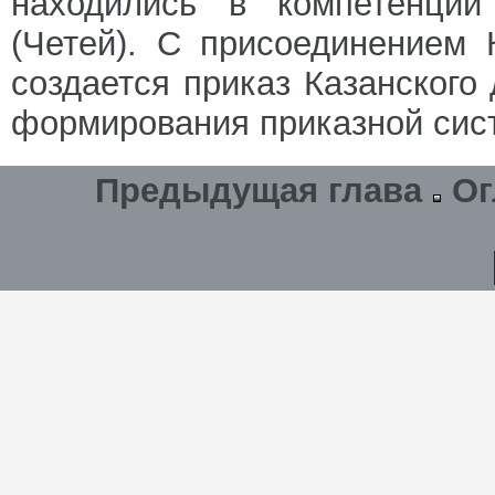
находились в компетенции
(Четей). С присоединением 
создается приказ Казанского
формирования приказной сист
Предыдущая глава
Ог