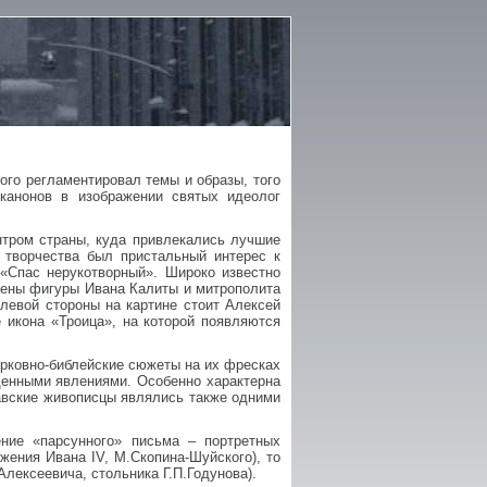
ого регламентировал темы и образы, того
канонов в изображении святых идеолог
нтром страны, куда привлекались лучшие
о творчества был пристальный интерес к
 «Спас нерукотворный». Широко известно
щены фигуры Ивана Калиты и митрополита
левой стороны на картине стоит Алексей
 икона «Троица», на которой появляются
ерковно-библейские сюжеты на их фресках
денными явлениями. Особенно характерна
авские живописцы являлись также одними
ение «парсунного» письма – портретных
жения Ивана IV, М.Скопина-Шуйского), то
лексеевича, стольника Г.П.Годунова).