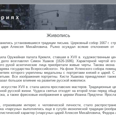
ориях
Живопись
анились установившиеся традиции письма. Церковный собор 1667 г. стр
 царя Алексея Михайловича. Рьяно осуждал всякие отклонения от 
ила Оружейная палата Кремля, ставшая в XVII в. художественным це
 дело возглавлял Симон Ушаков (1626-1686). Характерной чертой ег
его рукой аскетические лица приобретали живые черты. Такова икона
 древа государства Всероссийского». На фоне Успенского собора поме
етвях которого укреплены медальоны с портретами князей и царей. С 
детьми. Все изображения портретны. Кисти Ушакова принадлежит также
азал большое влияние на развитие русской живописи.
искусстве XVII в. стала школа ярославских мастеров. Традиционные ц
чной русской жизни. Чудеса святых отходят на второй план перед обы
ока, а также фресковые изображения в церкви Иоанна Предтечи. Яросл
, отразившим интерес к человеческой личности, стало распростран
ка «парсуны» выполнялись еще в сугубо иконописной традиции (изобра
алистический характер («парсуны» царей Алексея Михайловича, Федора А