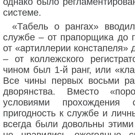
однако было регламентирова
системе.
«Табель о рангах» вводил
службе – от прапорщика до 
от «артиллерии констапеля» 
– от коллежского регистра
чином был 1-й ранг, или «кл
Все чины первых восьми ра
дворянства. Вместо «пор
условиями прохождения 
пригодность к службе и личн
всегда были довольны этими
не нравились ежегодные с