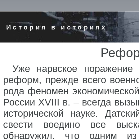
История в историях
Рефор
Уже нарвское поражение
реформ, прежде всего военн
рода феномен экономической
России XVIII в. – всегда выз
исторической науке. Датск
свести воедино все выс
обнаружил, что одним и