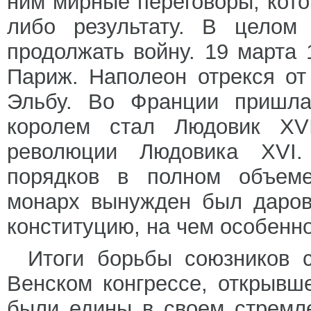
ним мирные переговоры, кото
либо результату. В цело
продолжать войну. 19 марта 
Париж. Наполеон отрекся от
Эльбу. Во Франции пришла
королем стал Людовик XVI
революции Людовика XVI.
порядков в полном объеме
монарх вынужден был даров
конституцию, на чем особенно
Итоги борьбы союзников 
Венском конгрессе, открывш
были едины в своем стремл