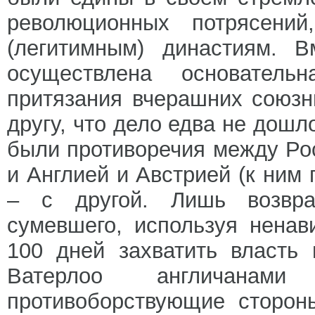
революционных потрясений
(легитимным) династиям. 
осуществлена основатель
притязания вчерашних союзн
другу, что дело едва не дош
были противоречия между Рос
и Англией и Австрией (к ним
– с другой. Лишь возвр
сумевшего, используя ненав
100 дней захватить власть 
Ватерлоо англичанам
противоборствующие сторон