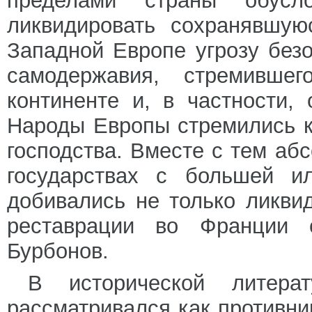
пределами страны обусло
ликвидировать сохранявшую
Западной Европе угрозу без
самодержавия, стремивше
континенте и, в частности,
Народы Европы стремились к
господства. Вместе с тем аб
государствах с большей и
добивались не только ликви
реставрации во Франции с
Бурбонов.
В исторической литера
рассматривался как противни