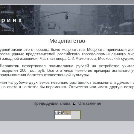
ориях
Меценатство
урной жизни этого периода было меценатство. Меценаты принимали дея
просвещенных представителей российского торгово-промышленного ми
 западной живописи, Частная опера С.И.Мамонтова, Московский художес
.Шелапутин пожертвовал полмиллиона рублей на устройство учите
 выделил 200 тыс. руб. Все это лишь немногие примеры активного у
 приумножения богатств отечественной культуры.
гения на рубеже двух веков невольно заставляют вспомнить и делают 
о на свете я не хотел бы переменить Отечество или иметь другую истор
Предыдущая глава
Оглавление