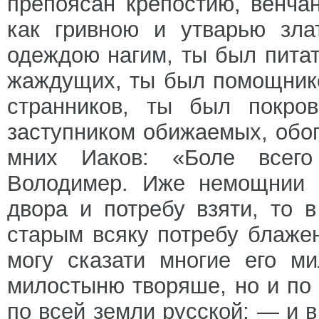
препоясан крепостию, венч
как гривною и утварью зла
одеждою нагим, ты был пита
жаждущих, ты был помощник
странников, ты был покр
заступником обижаемых, обог
мних Иаков: «Боле всег
Володимер. Иже немощнии 
двора и потребу взяти, то
старым всяку потребу блаже
могу сказати многие его м
милостыню творяше, но и по 
по всей земли русской: — и в