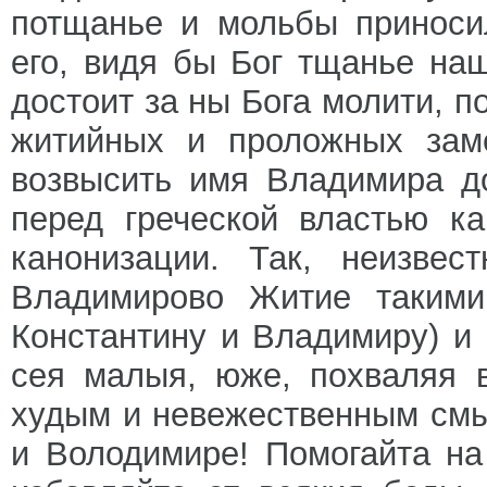
потщанье и мольбы приноси
его, видя бы Бог тщанье на
достоит за ны Бога молити, п
житийных и проложных заме
возвысить имя Владимира д
перед греческой властью к
канонизации. Так, неизвес
Владимирово Житие такими
Константину и Владимиру) и
сея малыя, юже, похваляя 
худым и невежественным см
и Володимире! Помогайта н