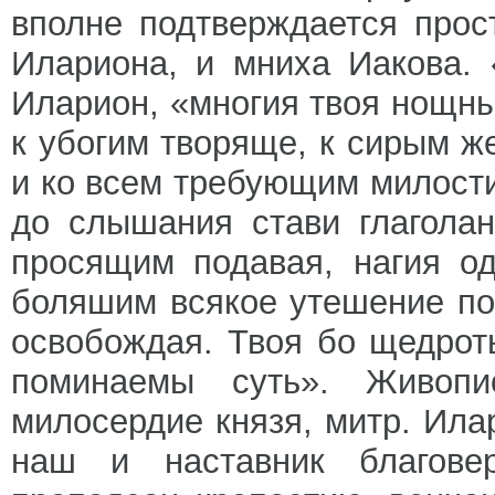
вполне подтверждается прос
Илариона, и мниха Иакова. 
Иларион, «многия твоя нощн
к убогим творяще, к сирым ж
и ко всем требующим милост
до слышания стави глагола
просящим подавая, нагия о
боляшим всякое утешение по
освобождая. Твоя бо щедрот
поминаемы суть». Живопи
милосердие князя, митр. Ила
наш и наставник благове