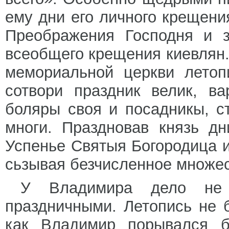
ему дни его личного крещени
Преображения Господня и з
всеобщего крещения киевлян.
мемориальной церкви летоп
сотвори праздник велик, в
боляры своя и посадникы, 
многи. Праздновав князь д
Успенье Святыя Богородица и
сьзывая безчисленное множес
У Владимира дело не о
праздничными. Летопись не б
как Владимир порывался бу