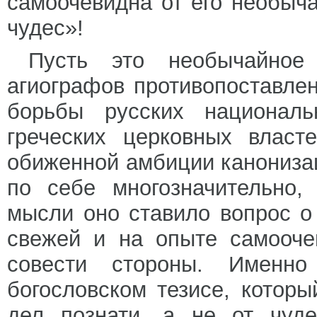
самоочевидна от его необыча
чудес»!
Пусть это необычайное 
агиографов противопоставле
борьбы русских националь
греческих церковных власт
обиженной амбиции канонизац
по себе многозначительно,
мысли оно ставило вопрос о
свежей и на опыте самооче
совести стороны. Именно
богословском тезисе, котор
дел познати, а не от чуде