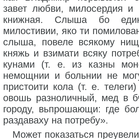
завет любви, милосердия и
книжная. Слыша бо един
милостивии, яко ти помилован
слыша, повеле всякому нищ
княжь и взимати всяку потре
кунами (т. е. из казны мо
немощнии и больнии не мог
пристоити кола (т. е. телег
овошь разноличный, мед в бч
городу, вьпрошающи: где бо
раздаваху на потребу».
Может показаться преувели