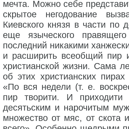
мечта. Можно себе представи
скрытое негодование вызв
Киевского князя в части по 
еще языческого правящего
последний никакими ханжеск
и расширить всеобщий пир 
христианской жизни. Сама л
об этих христианских пирах
«По вся недели (т. е. воскр
пир творити. И приходити
десятьским и нарочитым муж
множество от мяс, от скота 
всего». Особенно щедрыми 