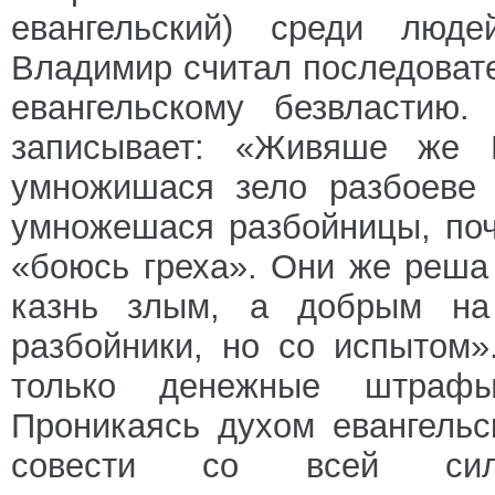
евангельский) среди люде
Владимир считал последовате
евангельскому безвластию
записывает: «Живяше же 
умножишася зело разбоеве 
умножешася разбойницы, поч
«боюсь греха». Они же реша 
казнь злым, а добрым на 
разбойники, но со испытом»
только денежные штрафы)
Проникаясь духом евангель
совести со всей сило