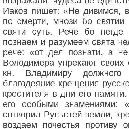
возражали: чудеса не единст
Иаков пишет: «Не дивимся, 
по смерти, мнози бо святии
святи суть. Рече бо негде
познаем и разумеем свята че
рече: «от дел познати, а н
Володимера упрекают своих 
кн. Владимиру должного
благодеяние крещения русско
крестителя в дни его памяти
его особыми знамениями: «
сотворил Русьстей земли, кр
воздаем почестья противу 