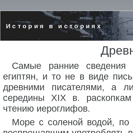
История в историях
Древн
Самые ранние сведения 
египтян, и то не в виде пис
древними писателями, а л
середины XIX в. раскопкам
чтению иероглифов.
Море с соленой водой, по
воспрещавшим употреблять в