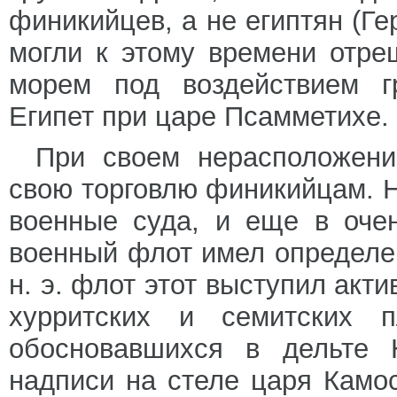
финикийцев, а не египтян (Гер
могли к этому времени отре
морем под воздействием гр
Египет при царе Псамметихе.
При своем нерасположени
свою торговлю финикийцам. 
военные суда, и еще в оче
военный флот имел определен
н. э. флот этот выступил акт
хурритских и семитских п
обосновавшихся в дельте 
надписи на стеле царя Камоса