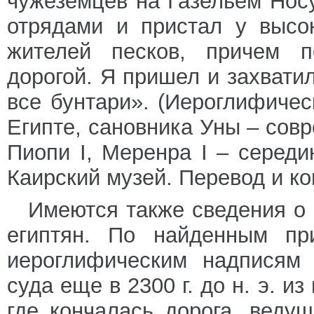
чужеземцев на Газельем Носу
отрядами и пристал у высо
жителей песков, причем п
дорогой. Я пришел и захвати
все бунтари». (Иероглифиче
Египте, сановника Уны – совр
Пиопи I, Меренра I – середи
Каирский музей. Перевод и к
Имеются также сведения о
египтян. По найденным пр
иероглифическим надписям 
суда еще в 2300 г. до н. э. и
где кончалась дорога, веду