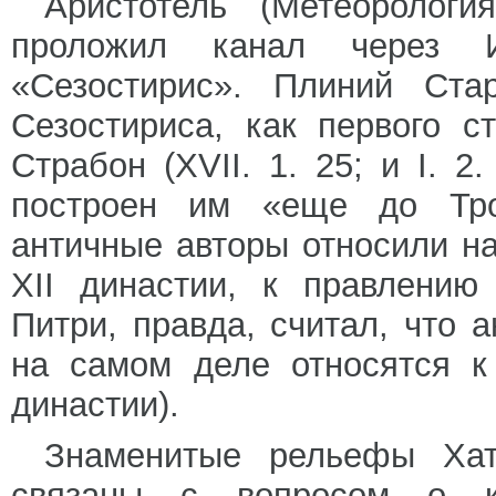
Аристотель (Метеорологи
проложил канал через 
«Сезостирис». Плиний Стар
Сезостириса, как первого 
Страбон (XVII. 1. 25; и I. 2
построен им «еще до Тро
античные авторы относили на
XII династии, к правлению
Питри, правда, считал, что 
на самом деле относятся к 
династии).
Знаменитые рельефы Хат
связаны с вопросом о к