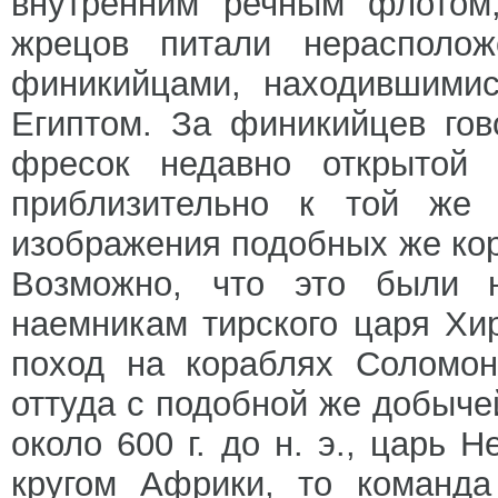
внутренним речным флотом
жрецов питали нерасполо
финикийцами, находившимис
Египтом. За финикийцев гов
фресок недавно открытой 
приблизительно к той же э
изображения подобных же кор
Возможно, что это были н
наемникам тирского царя Хи
поход на кораблях Соломо
оттуда с подобной же добычей
около 600 г. до н. э., царь
кругом Африки, то команда