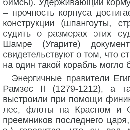
бимсы). Удерживающий корму 
– прочность корпуса достига
конструкции (шпангоуты, с
судить о размерах этих су
Шамре (Угарите) докуме
свидетельствуют о том, что с
на один такой корабль могло 
Энергичные правители Егип
Рамзес II (1279-1212), а т
выстроили при помощи фини
лес, флоты на Красном и 
преемников последнего царя, 