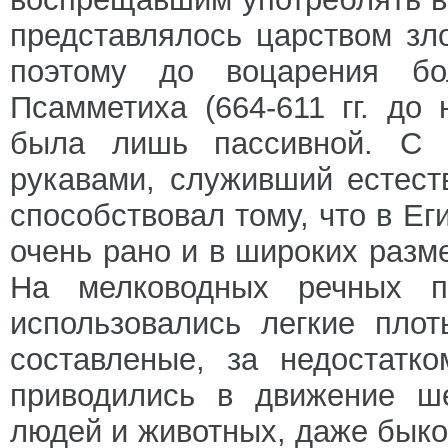
представлялось царством зл
поэтому до воцарения бо
Псамметиха (664-611 гг. до 
была лишь пассивной. С 
рукавами, служивший естес
способствовал тому, что в Ег
очень рано и в широких разм
На мелководных речных п
использовались легкие пло
составленые, за недостатк
приводились в движение ш
людей и животных, даже быков