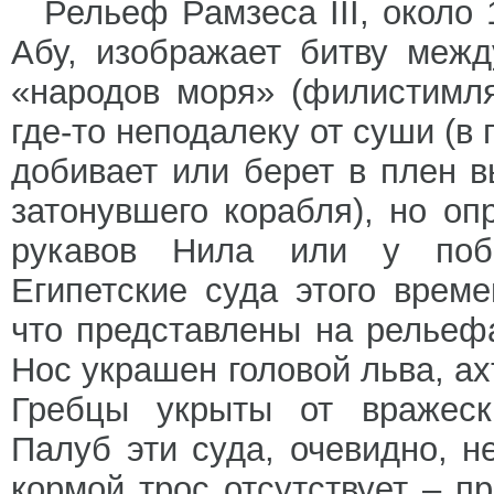
Рельеф Рамзеса III, около 1
Абу, изображает битву меж
«народов моря» (филистимл
где-то неподалеку от суши (в
добивает или берет в плен 
затонувшего корабля), но оп
рукавов Нила или у поб
Египетские суда этого време
что представлены на рельеф
Нос украшен головой льва, ах
Гребцы укрыты от вражеск
Палуб эти суда, очевидно, 
кормой трос отсутствует – пр