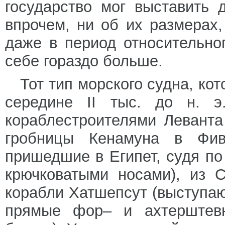
государство мог выставить 
впрочем, ни об их размерах,
даже в период относительног
себе гораздо больше.
Тот тип морского судна, ко
середине II тыс. до н. э
кораблестроителями Леванта 
гробницы Кенамуна в Фива
пришедшие в Египет, судя по
крючковатыми носами), из 
корабли Хатшепсут (выступаю
прямые фор– и ахтерштевн