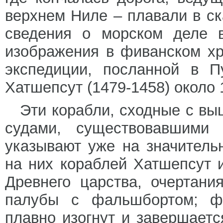
верхнем Ниле – плавали в ск
сведения о морском деле 
изображения в фиванском х
экспедиции, посланной в П
Хатшепсут (1479-1458) около 14
Эти корабли, сходные с в
судами, существовавшими
указывают уже на значитель
на них кораблей Хатшепсут 
Древнего царства, очертан
палубы с фальшбортом; фо
плавно изогнут и завершает