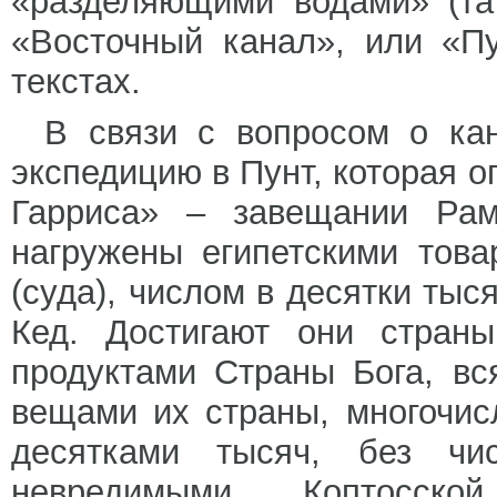
«разделяющими водами» (та
«Восточный канал», или «Пу
текстах.
В связи с вопросом о ка
экспедицию в Пунт, которая 
Гарриса» – завещании Рамз
нагружены египетскими тов
(суда), числом в десятки тыс
Кед. Достигают они стран
продуктами Страны Бога, в
вещами их страны, многочис
десятками тысяч, без чи
невредимыми, Коптосск