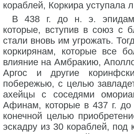
кораблей, Коркира уступала 
В 438 г. до н. э. эпидам
которые, вступив в союз с 
стали вновь им угрожать. То
коркирянам, которые все б
влияние на Амбракию, Аполло
Аргос и другие коринфск
побережью, с целью завладе
ахейцы с соседями омориа
Афинам, которые в 437 г. до
конечной целью приобретен
эскадру из 30 кораблей, по