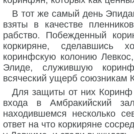
В тот же самый день Эпид
взяты в качестве пленнико
рабство. Побежденный кори
коркиряне, сделавшись х
коринфскую колонию Левкос,
Элиде, служившую коринф
всяческий ущерб союзникам 
Для защиты от них Коринф 
входа в Амбракийский зал
находившемся несколько се
ответ на что коркиряне сосре