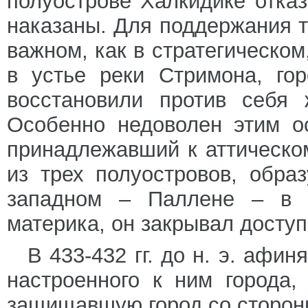
полуострове Халкидике отказ
наказаны. Для поддержания 
важном, как в стратегическом
в устье реки Стримона, го
восстановили против себя 
Особенно недоволен этим о
принадлежавший к аттическо
из трех полуостровов, обра
западном – Паллене – в 
материка, он закрывал доступ
В 433-432 гг. до н. э. афи
настроенного к ним города
защищавшую город со сторон