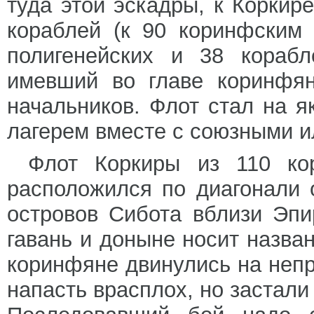
туда этой эскадры, к Коркир
кораблей (к 90 коринфским
полигенейских и 38 корабл
имевший во главе коринфя
начальников. Флот стал на 
лагерем вместе с союзными 
Флот Коркиры из 110 ко
расположился по диагонали 
островов Сибота вблизи Эп
гавань и доныне носит назва
коринфяне двинулись на неп
напасть врасплох, но застали 