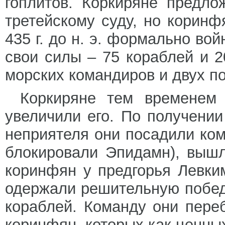
гоплитов. Коркиряне предло
третейскому суду, но коринф
435 г. до н. э. формально во
свои силы – 75 кораблей и 2
морских командиров и двух по
Коркиряне тем временем
увеличили его. По получении
неприятеля они посадили ком
блокировали Эпидамн), вышл
коринфян у предгорья Левки
одержали решительную побед
кораблей. Команду они пере
коринфян, которых как ценных