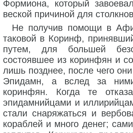
Формиона, который завоева
веской причиной для столкно
Не получив помощи в Афи
таковой в Коринф, принявши
путем, для большей безо
состоявшее из коринфян и со
лишь позднее, после чего он
Эпидамн, а вслед за ним
коринфян. Когда те отказ
эпидамнийцами и иллирийцам
стали снаряжаться и вербов
кораблей и много денег; сам