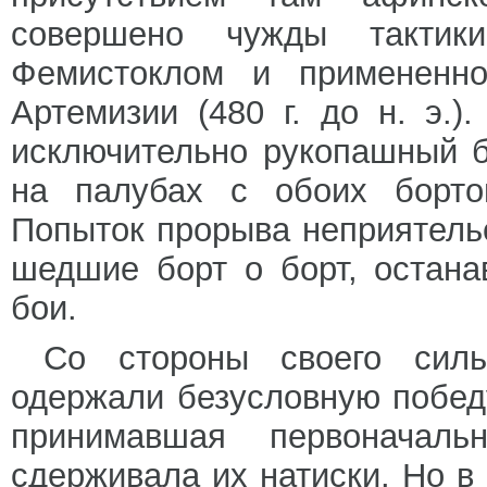
совершено чужды тактики
Фемистоклом и примененн
Артемизии (480 г. до н. э.
исключительно рукопашный б
на палубах с обоих борто
Попыток прорыва неприятельс
шедшие борт о борт, остан
бои.
Со стороны своего силь
одержали безусловную победу
принимавшая первоначаль
сдерживала их натиски. Но в