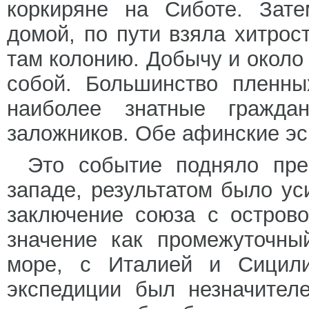
коркиряне на Сиботе. Зате
домой, по пути взяла хитрос
там колонию. Добычу и около
собой. Большинство пленны
наиболее знатные гражда
заложников. Обе афинские эс
Это событие подняло пр
западе, результатом было у
заключение союза с остров
значение как промежуточны
море, с Италией и Сицили
экспедиции был незначител