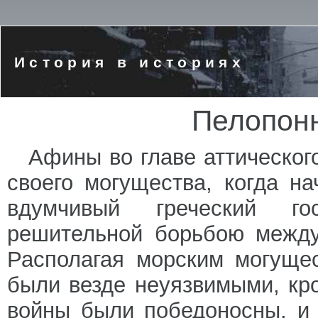
История в историях
Пелопонн
Афины во главе аттическог
своего могущества, когда н
вдумчивый греческий го
решительной борьбою между
Располагая морским могуще
были везде неуязвимыми, кро
войны были победоносны, и 