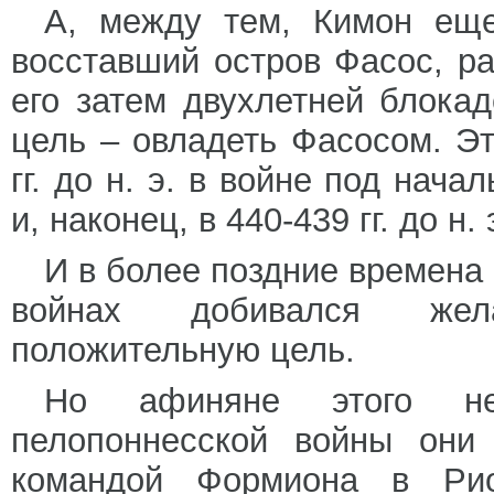
А, между тем, Кимон еще 
восставший остров Фасос, ра
его затем двухлетней блока
цель – овладеть Фасосом. Э
гг. до н. э. в войне под нач
и, наконец, в 440-439 гг. до н.
И в более поздние времена
войнах добивался жела
положительную цель.
Но афиняне этого не
пелопоннесской войны они
командой Формиона в Рио